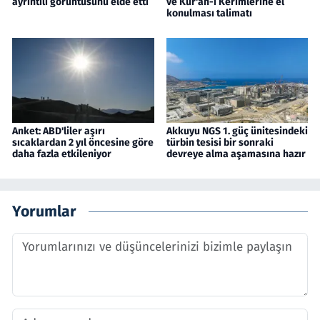
ayrıntılı görüntüsünü elde etti
ve Kur'an-ı Kerimlerine el
konulması talimatı
Anket: ABD'liler aşırı
Akkuyu NGS 1. güç ünitesindeki
sıcaklardan 2 yıl öncesine göre
türbin tesisi bir sonraki
daha fazla etkileniyor
devreye alma aşamasına hazır
Yorumlar