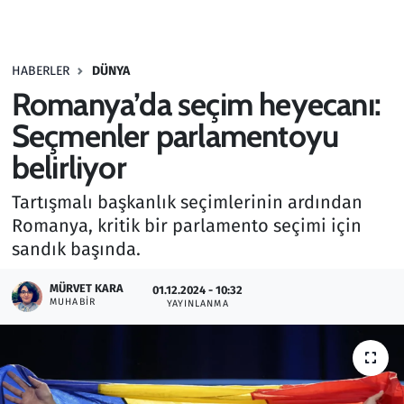
Gündem
HABERLER
DÜNYA
Haber
Romanya’da seçim heyecanı:
Kültür Sanat
Seçmenler parlamentoyu
belirliyor
Kurumsal Haberler
Tartışmalı başkanlık seçimlerinin ardından
Lezzet Durağı
Romanya, kritik bir parlamento seçimi için
sandık başında.
Memur ve Kamu
MÜRVET KARA
01.12.2024 - 10:32
MUHABIR
YAYINLANMA
Otomobil
Oyun
Ramazan