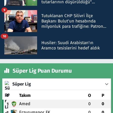
tutarlarının düşürüldüğü"
iddiasını yalanladı
9
Tutuklanan CHP Silivri İlçe
Başkanı Bulut'un hesabında
milyonluk para trafiğine: Patron
talimat verdi, ben gönderdim
10
Husiler: Suudi Arabistan'ın
Aramco tesislerini hedef aldık
Süper Lig Puan Durumu
Süper Lig
#
Takım
O
P
Amed
0
0
1
Erzurumspor FK
0
0
2