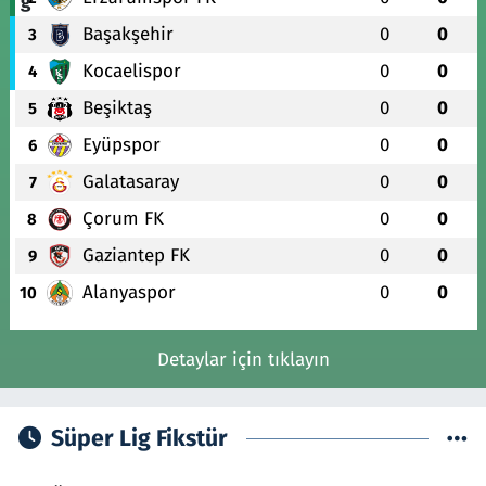
Başakşehir
0
0
3
Kocaelispor
0
0
4
Beşiktaş
0
0
5
Eyüpspor
0
0
6
Galatasaray
0
0
7
Çorum FK
0
0
8
Gaziantep FK
0
0
9
Alanyaspor
0
0
10
Detaylar için tıklayın
Süper Lig Fikstür