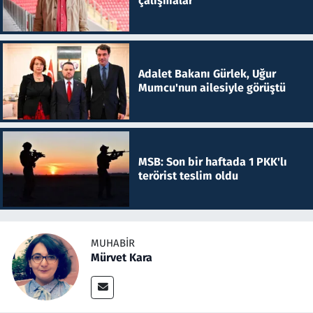
çalışmalar
Adalet Bakanı Gürlek, Uğur
Mumcu'nun ailesiyle görüştü
MSB: Son bir haftada 1 PKK'lı
terörist teslim oldu
MUHABIR
Mürvet Kara