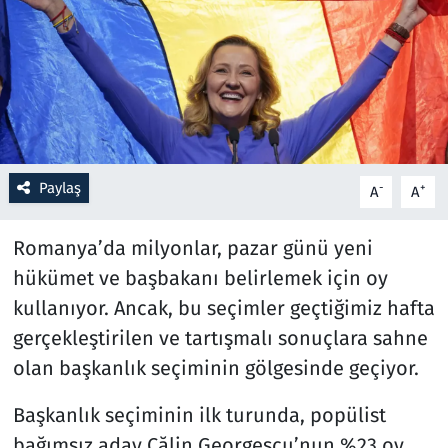
Resmi İlanlar
Rüya Tabirleri
Sağlık
Paylaş
-
+
A
A
Savunma Sanayi
Romanya’da milyonlar, pazar günü yeni
Seçim 2023
hükümet ve başbakanı belirlemek için oy
Spor
kullanıyor. Ancak, bu seçimler geçtiğimiz hafta
gerçekleştirilen ve tartışmalı sonuçlara sahne
Teknoloji ve Bilim
olan başkanlık seçiminin gölgesinde geçiyor.
Televizyon
Başkanlık seçiminin ilk turunda, popülist
bağımsız aday Călin Georgescu’nun %23 oy