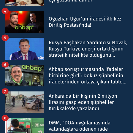
4
Oğuzhan Uğur’un ifadesi ilk kez
Diriliş Postası'nda!
5
Rusya Başbakan Yardımcısı Novak,
Rusya-Türkiye enerji ortaklığının
stratejik nitelikte olduğunu
belirtti
6
Ahbap soruşturmasında ifadeler
birbirine girdi: Dokuz şüphelinin
ifadelerinden ortaya çıkan tablo
şok etti
7
Ankara'da bir kişinin 2 milyon
lirasını gasp eden şüpheliler
Kırıkkale'de yakalandı
8
DMM, "DOA uygulamasında
vatandaşlara ödenen iade