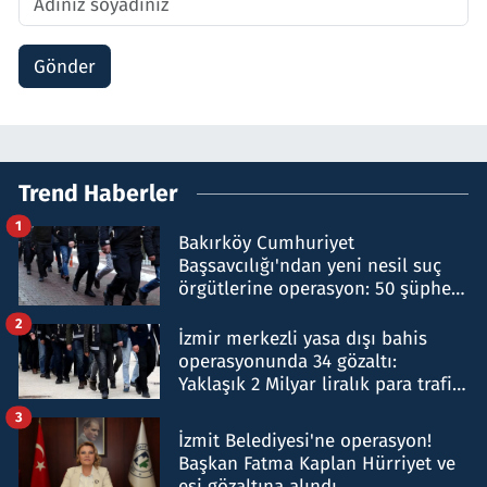
Gönder
Trend Haberler
1
Bakırköy Cumhuriyet
Başsavcılığı'ndan yeni nesil suç
örgütlerine operasyon: 50 şüpheli
hakkında gözaltı kararı
2
İzmir merkezli yasa dışı bahis
operasyonunda 34 gözaltı:
Yaklaşık 2 Milyar liralık para trafiği
tespit edildi
3
İzmit Belediyesi'ne operasyon!
Başkan Fatma Kaplan Hürriyet ve
eşi gözaltına alındı