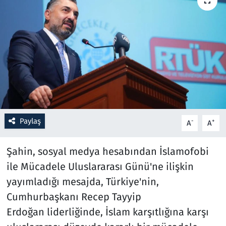
Resmi İlanlar
Rüya Tabirleri
Sağlık
Savunma Sanayi
Paylaş
-
+
A
A
Seçim 2023
Şahin, sosyal medya hesabından İslamofobi
Spor
ile Mücadele Uluslararası Günü'ne ilişkin
Teknoloji ve Bilim
yayımladığı mesajda, Türkiye'nin,
Cumhurbaşkanı Recep Tayyip
Televizyon
Erdoğan liderliğinde, İslam karşıtlığına karşı