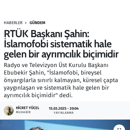
Gündem
HABERLER
GÜNDEM
Haber
RTÜK Başkanı Şahin:
Kültür Sanat
İslamofobi sistematik hale
gelen bir ayrımcılık biçimidir
Kurumsal Haberler
Radyo ve Televizyon Üst Kurulu Başkanı
Lezzet Durağı
Ebubekir Şahin, "İslamofobi, bireysel
önyargılarla sınırlı kalmayan, küresel çapta
Memur ve Kamu
yaygınlaşan ve sistematik hale gelen bir
ayrımcılık biçimidir" dedi.
Otomobil
HICRET YÜCEL
15.03.2025 - 20:04
MUHABIR
Oyun
YAYINLANMA
Ramazan