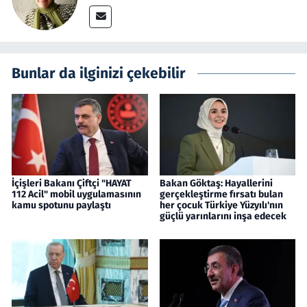
Bunlar da ilginizi çekebilir
İçişleri Bakanı Çiftçi "HAYAT
Bakan Göktaş: Hayallerini
112 Acil" mobil uygulamasının
gerçekleştirme fırsatı bulan
kamu spotunu paylaştı
her çocuk Türkiye Yüzyılı'nın
güçlü yarınlarını inşa edecek