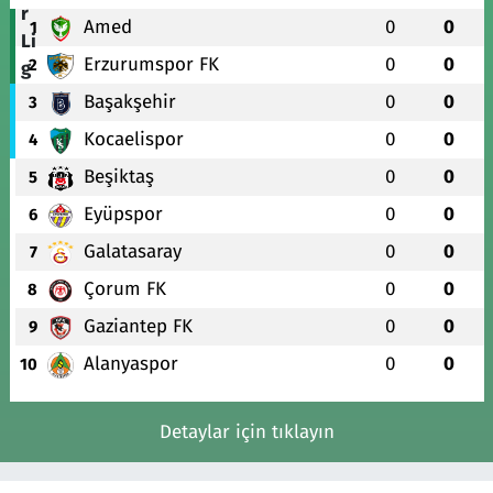
Amed
0
0
1
Erzurumspor FK
0
0
2
Başakşehir
0
0
3
Kocaelispor
0
0
4
Beşiktaş
0
0
5
Eyüpspor
0
0
6
Galatasaray
0
0
7
Çorum FK
0
0
8
Gaziantep FK
0
0
9
Alanyaspor
0
0
10
Detaylar için tıklayın