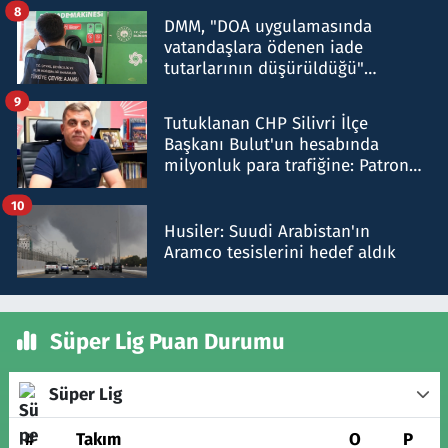
8
DMM, "DOA uygulamasında
vatandaşlara ödenen iade
tutarlarının düşürüldüğü"
iddiasını yalanladı
9
Tutuklanan CHP Silivri İlçe
Başkanı Bulut'un hesabında
milyonluk para trafiğine: Patron
talimat verdi, ben gönderdim
10
Husiler: Suudi Arabistan'ın
Aramco tesislerini hedef aldık
Süper Lig Puan Durumu
Süper Lig
#
Takım
O
P