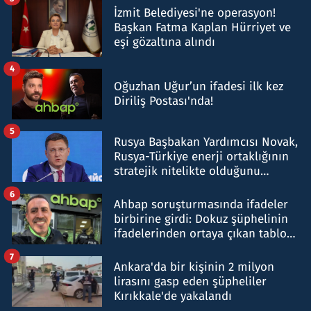
İzmit Belediyesi'ne operasyon!
Başkan Fatma Kaplan Hürriyet ve
eşi gözaltına alındı
4
Oğuzhan Uğur’un ifadesi ilk kez
Diriliş Postası'nda!
5
Rusya Başbakan Yardımcısı Novak,
Rusya-Türkiye enerji ortaklığının
stratejik nitelikte olduğunu
belirtti
6
Ahbap soruşturmasında ifadeler
birbirine girdi: Dokuz şüphelinin
ifadelerinden ortaya çıkan tablo
şok etti
7
Ankara'da bir kişinin 2 milyon
lirasını gasp eden şüpheliler
Kırıkkale'de yakalandı