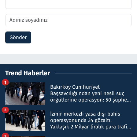
Gönder
Trend Haberler
1
Bakırköy Cumhuriyet
Başsavcılığı'ndan yeni nesil suç
örgütlerine operasyon: 50 şüpheli
hakkında gözaltı kararı
2
İzmir merkezli yasa dışı bahis
operasyonunda 34 gözaltı:
Yaklaşık 2 Milyar liralık para trafiği
tespit edildi
3