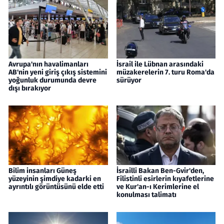
Avrupa'nın havalimanları
İsrail ile Lübnan arasındaki
AB'nin yeni giriş çıkış sistemini
müzakerelerin 7. turu Roma'da
yoğunluk durumunda devre
sürüyor
dışı bırakıyor
Bilim insanları Güneş
İsrailli Bakan Ben-Gvir'den,
yüzeyinin şimdiye kadarki en
Filistinli esirlerin kıyafetlerine
ayrıntılı görüntüsünü elde etti
ve Kur'an-ı Kerimlerine el
konulması talimatı