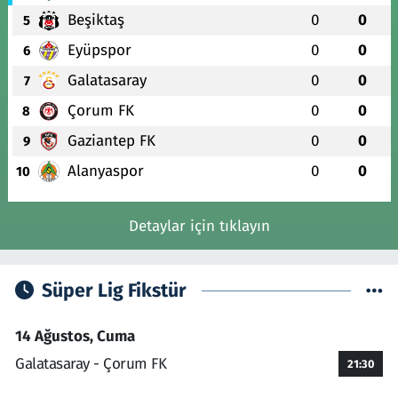
Beşiktaş
0
0
5
Eyüpspor
0
0
6
Galatasaray
0
0
7
Çorum FK
0
0
8
Gaziantep FK
0
0
9
Alanyaspor
0
0
10
Detaylar için tıklayın
Süper Lig Fikstür
14 Ağustos, Cuma
Galatasaray - Çorum FK
21:30