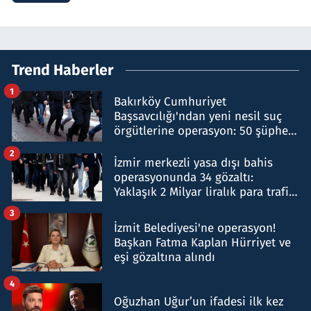
Trend Haberler
1
Bakırköy Cumhuriyet
Başsavcılığı'ndan yeni nesil suç
örgütlerine operasyon: 50 şüpheli
hakkında gözaltı kararı
2
İzmir merkezli yasa dışı bahis
operasyonunda 34 gözaltı:
Yaklaşık 2 Milyar liralık para trafiği
tespit edildi
3
İzmit Belediyesi'ne operasyon!
Başkan Fatma Kaplan Hürriyet ve
eşi gözaltına alındı
4
Oğuzhan Uğur’un ifadesi ilk kez