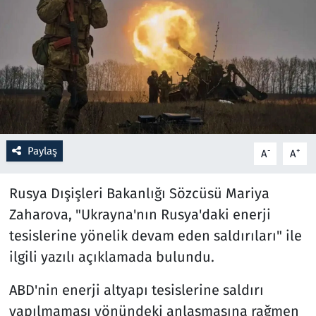
Resmi İlanlar
Rüya Tabirleri
Sağlık
Savunma Sanayi
Paylaş
-
+
A
A
Seçim 2023
Rusya Dışişleri Bakanlığı Sözcüsü Mariya
Spor
Zaharova, "Ukrayna'nın Rusya'daki enerji
tesislerine yönelik devam eden saldırıları" ile
Teknoloji ve Bilim
ilgili yazılı açıklamada bulundu.
Televizyon
ABD'nin enerji altyapı tesislerine saldırı
yapılmaması yönündeki anlaşmasına rağmen