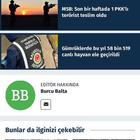
MSB: Son bir haftada 1 PKK'lı
terörist teslim oldu
Gümrüklerde bu yıl 58 bin 519
canlı hayvan ele geçirildi
EDITÖR HAKKINDA
Burcu Balta
Bunlar da ilginizi çekebilir