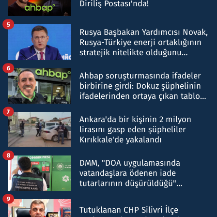
Diriliş Postası'nda!
5
Rusya Başbakan Yardımcısı Novak,
Rusya-Türkiye enerji ortaklığının
stratejik nitelikte olduğunu
belirtti
6
Ahbap soruşturmasında ifadeler
birbirine girdi: Dokuz şüphelinin
ifadelerinden ortaya çıkan tablo
şok etti
7
Ankara'da bir kişinin 2 milyon
lirasını gasp eden şüpheliler
Kırıkkale'de yakalandı
8
DMM, "DOA uygulamasında
vatandaşlara ödenen iade
tutarlarının düşürüldüğü"
iddiasını yalanladı
9
Tutuklanan CHP Silivri İlçe