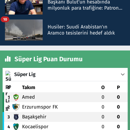
Başkanı Bulut'un hesabında
milyonluk para trafiğine: Patron
talimat verdi, ben gönderdim
10
Husiler: Suudi Arabistan'ın
Aramco tesislerini hedef aldık
Süper Lig Puan Durumu
Süper Lig
#
Takım
O
P
Amed
0
0
1
Erzurumspor FK
0
0
2
Başakşehir
0
0
3
Kocaelispor
0
0
4