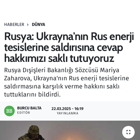
Gündem
HABERLER
DÜNYA
Haber
Rusya: Ukrayna'nın Rus enerji
Kültür Sanat
tesislerine saldırısına cevap
hakkımızı saklı tutuyoruz
Kurumsal Haberler
Rusya Dışişleri Bakanlığı Sözcüsü Mariya
Lezzet Durağı
Zaharova, Ukrayna'nın Rus enerji tesislerine
saldırmasına karşılık verme hakkını saklı
Memur ve Kamu
tuttuklarını bildirdi.
Otomobil
BURCU BALTA
22.03.2025 - 16:19
EDITÖR
YAYINLANMA
Oyun
Ramazan