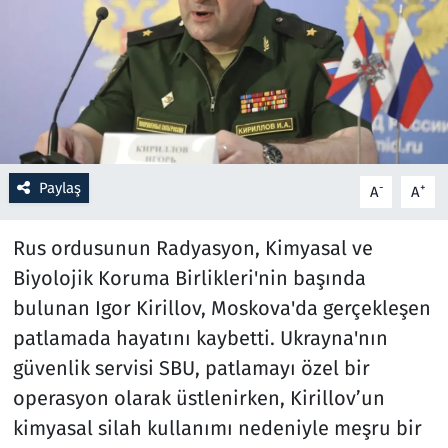
Resmi İlanlar
Rüya Tabirleri
Sağlık
Paylaş
-
+
A
A
Savunma Sanayi
Rus ordusunun Radyasyon, Kimyasal ve
Seçim 2023
Biyolojik Koruma Birlikleri'nin başında
Spor
bulunan Igor Kirillov, Moskova'da gerçekleşen
patlamada hayatını kaybetti. Ukrayna'nın
Teknoloji ve Bilim
güvenlik servisi SBU, patlamayı özel bir
operasyon olarak üstlenirken, Kirillov’un
Televizyon
kimyasal silah kullanımı nedeniyle meşru bir