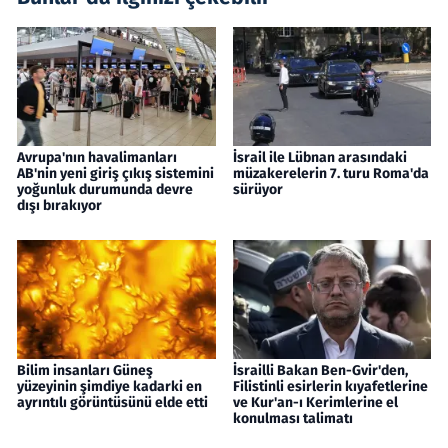
Avrupa'nın havalimanları
İsrail ile Lübnan arasındaki
AB'nin yeni giriş çıkış sistemini
müzakerelerin 7. turu Roma'da
yoğunluk durumunda devre
sürüyor
dışı bırakıyor
Bilim insanları Güneş
İsrailli Bakan Ben-Gvir'den,
yüzeyinin şimdiye kadarki en
Filistinli esirlerin kıyafetlerine
ayrıntılı görüntüsünü elde etti
ve Kur'an-ı Kerimlerine el
konulması talimatı