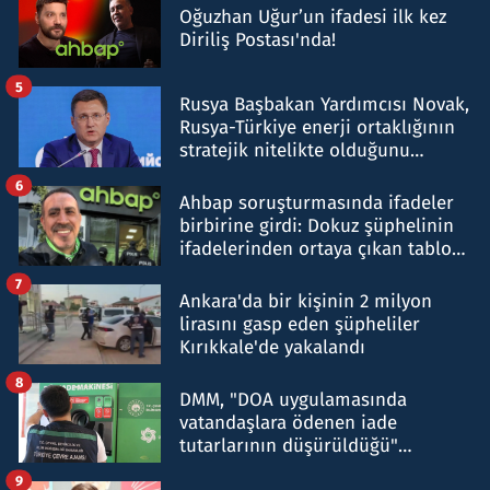
Oğuzhan Uğur’un ifadesi ilk kez
Diriliş Postası'nda!
5
Rusya Başbakan Yardımcısı Novak,
Rusya-Türkiye enerji ortaklığının
stratejik nitelikte olduğunu
belirtti
6
Ahbap soruşturmasında ifadeler
birbirine girdi: Dokuz şüphelinin
ifadelerinden ortaya çıkan tablo
şok etti
7
Ankara'da bir kişinin 2 milyon
lirasını gasp eden şüpheliler
Kırıkkale'de yakalandı
8
DMM, "DOA uygulamasında
vatandaşlara ödenen iade
tutarlarının düşürüldüğü"
iddiasını yalanladı
9