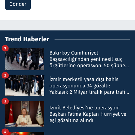
Gönder
Trend Haberler
1
Bakırköy Cumhuriyet
Başsavcılığı'ndan yeni nesil suç
örgütlerine operasyon: 50 şüpheli
hakkında gözaltı kararı
2
İzmir merkezli yasa dışı bahis
operasyonunda 34 gözaltı:
Yaklaşık 2 Milyar liralık para trafiği
tespit edildi
3
İzmit Belediyesi'ne operasyon!
Başkan Fatma Kaplan Hürriyet ve
eşi gözaltına alındı
4