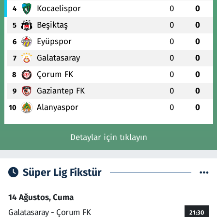
Kocaelispor
0
0
4
Beşiktaş
0
0
5
Eyüpspor
0
0
6
Galatasaray
0
0
7
Çorum FK
0
0
8
Gaziantep FK
0
0
9
Alanyaspor
0
0
10
Detaylar için tıklayın
Süper Lig Fikstür
14 Ağustos, Cuma
Galatasaray - Çorum FK
21:30