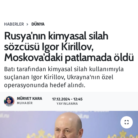
Gündem
HABERLER
DÜNYA
Haber
Rusya'nın kimyasal silah
Kültür Sanat
sözcüsü Igor Kirillov,
Moskova'daki patlamada öldü
Kurumsal Haberler
Batı tarafından kimyasal silah kullanımıyla
Lezzet Durağı
suçlanan Igor Kirillov, Ukrayna'nın özel
operasyonunda hedef alındı.
Memur ve Kamu
MÜRVET KARA
17.12.2024 - 12:45
MUHABIR
YAYINLANMA
Otomobil
Oyun
Ramazan