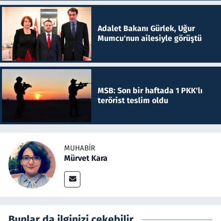
Adalet Bakanı Gürlek, Uğur
Mumcu'nun ailesiyle görüştü
MSB: Son bir haftada 1 PKK'lı
terörist teslim oldu
MUHABIR
Mürvet Kara
Bunlar da ilginizi çekebilir