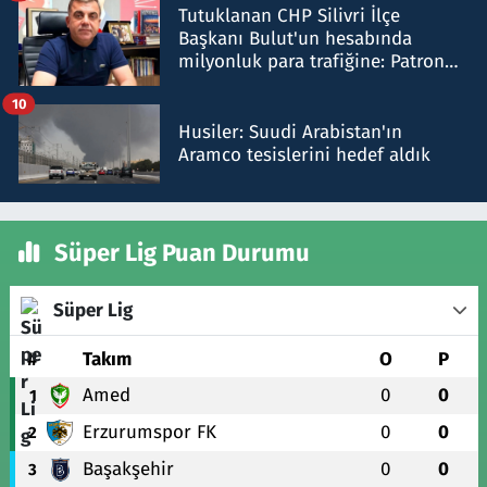
Tutuklanan CHP Silivri İlçe
Başkanı Bulut'un hesabında
milyonluk para trafiğine: Patron
talimat verdi, ben gönderdim
10
Husiler: Suudi Arabistan'ın
Aramco tesislerini hedef aldık
Süper Lig Puan Durumu
Süper Lig
#
Takım
O
P
Amed
0
0
1
Erzurumspor FK
0
0
2
Başakşehir
0
0
3