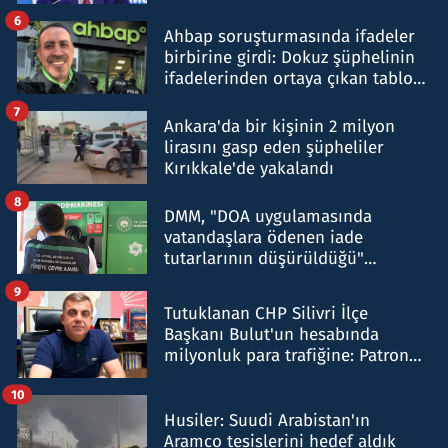
belirtti
6
Ahbap soruşturmasında ifadeler
birbirine girdi: Dokuz şüphelinin
ifadelerinden ortaya çıkan tablo
şok etti
7
Ankara'da bir kişinin 2 milyon
lirasını gasp eden şüpheliler
Kırıkkale'de yakalandı
8
DMM, "DOA uygulamasında
vatandaşlara ödenen iade
tutarlarının düşürüldüğü"
iddiasını yalanladı
9
Tutuklanan CHP Silivri İlçe
Başkanı Bulut'un hesabında
milyonluk para trafiğine: Patron
talimat verdi, ben gönderdim
10
Husiler: Suudi Arabistan'ın
Aramco tesislerini hedef aldık