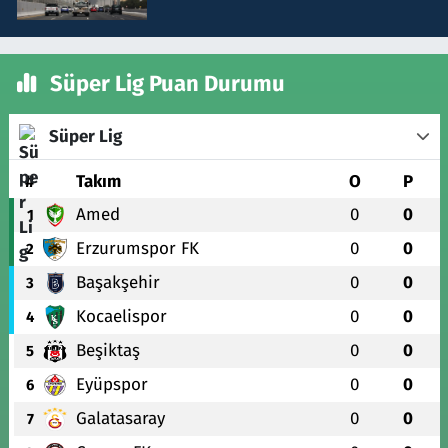
Süper Lig Puan Durumu
Süper Lig
#
Takım
O
P
Amed
0
0
1
Erzurumspor FK
0
0
2
Başakşehir
0
0
3
Kocaelispor
0
0
4
Beşiktaş
0
0
5
Eyüpspor
0
0
6
Galatasaray
0
0
7