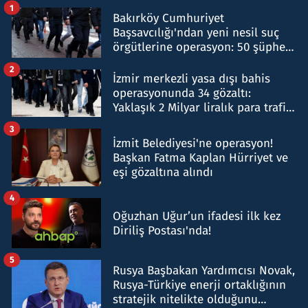
1
Bakırköy Cumhuriyet
Başsavcılığı'ndan yeni nesil suç
örgütlerine operasyon: 50 şüpheli
hakkında gözaltı kararı
2
İzmir merkezli yasa dışı bahis
operasyonunda 34 gözaltı:
Yaklaşık 2 Milyar liralık para trafiği
tespit edildi
3
İzmit Belediyesi'ne operasyon!
Başkan Fatma Kaplan Hürriyet ve
eşi gözaltına alındı
4
Oğuzhan Uğur’un ifadesi ilk kez
Diriliş Postası'nda!
5
Rusya Başbakan Yardımcısı Novak,
Rusya-Türkiye enerji ortaklığının
stratejik nitelikte olduğunu