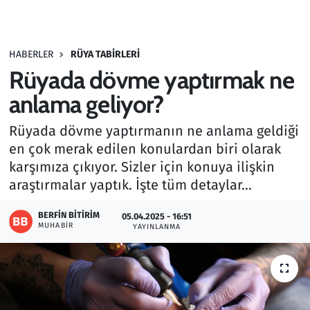
Gündem
HABERLER
RÜYA TABIRLERI
Haber
Rüyada dövme yaptırmak ne
Kültür Sanat
anlama geliyor?
Rüyada dövme yaptırmanın ne anlama geldiği
Kurumsal Haberler
en çok merak edilen konulardan biri olarak
karşımıza çıkıyor. Sizler için konuya ilişkin
Lezzet Durağı
araştırmalar yaptık. İşte tüm detaylar...
Memur ve Kamu
BERFIN BITIRIM
05.04.2025 - 16:51
MUHABIR
YAYINLANMA
Otomobil
Oyun
Ramazan