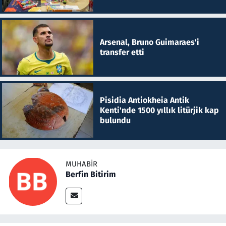
Arsenal, Bruno Guimaraes'i
transfer etti
Pisidia Antiokheia Antik
Kenti'nde 1500 yıllık litürjik kap
bulundu
MUHABIR
Berfin Bitirim