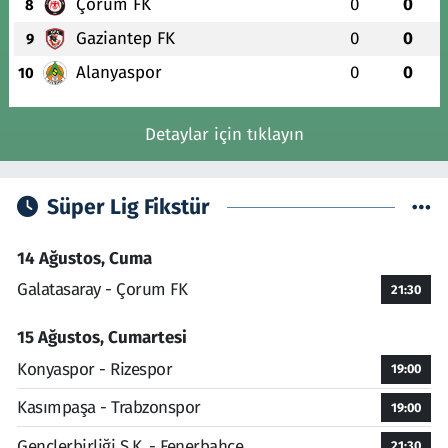
Çorum FK
0
0
8
Gaziantep FK
0
0
9
Alanyaspor
0
0
10
Detaylar için tıklayın
Süper Lig Fikstür
14 Ağustos, Cuma
Galatasaray - Çorum FK
21:30
15 Ağustos, Cumartesi
Konyaspor - Rizespor
19:00
Kasımpaşa - Trabzonspor
19:00
Gençlerbirliği S.K. - Fenerbahçe
21:30