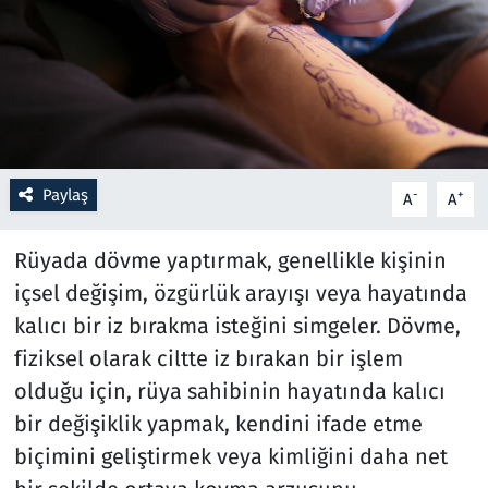
Resmi İlanlar
Rüya Tabirleri
Sağlık
Paylaş
-
+
A
A
Savunma Sanayi
Rüyada dövme yaptırmak, genellikle kişinin
Seçim 2023
içsel değişim, özgürlük arayışı veya hayatında
kalıcı bir iz bırakma isteğini simgeler. Dövme,
Spor
fiziksel olarak ciltte iz bırakan bir işlem
Teknoloji ve Bilim
olduğu için, rüya sahibinin hayatında kalıcı
bir değişiklik yapmak, kendini ifade etme
Televizyon
biçimini geliştirmek veya kimliğini daha net