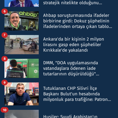
stratejik nitelikte olduğunu
belirtti
6
Ahbap soruşturmasında ifadeler
birbirine girdi: Dokuz şüphelinin
ifadelerinden ortaya çıkan tablo
şok etti
7
Ankara'da bir kişinin 2 milyon
lirasını gasp eden şüpheliler
Kırıkkale'de yakalandı
8
DMM, "DOA uygulamasında
vatandaşlara ödenen iade
tutarlarının düşürüldüğü"
iddiasını yalanladı
9
Tutuklanan CHP Silivri İlçe
Başkanı Bulut'un hesabında
milyonluk para trafiğine: Patron
talimat verdi, ben gönderdim
10
Husiler: Suudi Arabistan'ın