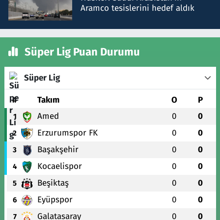
Aramco tesislerini hedef aldık
Süper Lig Puan Durumu
Süper Lig
#
Takım
O
P
Amed
0
0
1
Erzurumspor FK
0
0
2
Başakşehir
0
0
3
Kocaelispor
0
0
4
Beşiktaş
0
0
5
Eyüpspor
0
0
6
Galatasaray
0
0
7