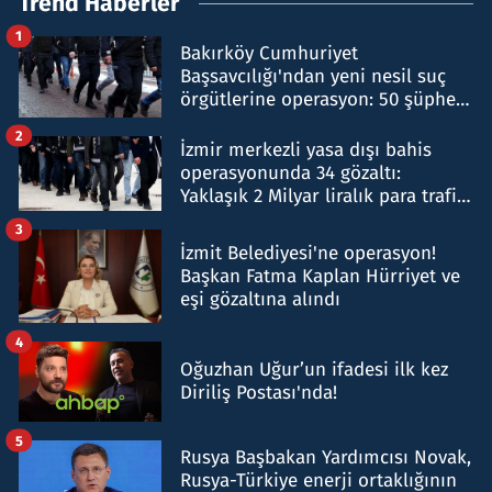
Trend Haberler
1
Bakırköy Cumhuriyet
Başsavcılığı'ndan yeni nesil suç
örgütlerine operasyon: 50 şüpheli
hakkında gözaltı kararı
2
İzmir merkezli yasa dışı bahis
operasyonunda 34 gözaltı:
Yaklaşık 2 Milyar liralık para trafiği
tespit edildi
3
İzmit Belediyesi'ne operasyon!
Başkan Fatma Kaplan Hürriyet ve
eşi gözaltına alındı
4
Oğuzhan Uğur’un ifadesi ilk kez
Diriliş Postası'nda!
5
Rusya Başbakan Yardımcısı Novak,
Rusya-Türkiye enerji ortaklığının