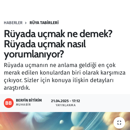
Gündem
HABERLER
RÜYA TABIRLERI
Haber
Rüyada uçmak ne demek?
Kültür Sanat
Rüyada uçmak nasıl
yorumlanıyor?
Kurumsal Haberler
Rüyada uçmanın ne anlama geldiği en çok
Lezzet Durağı
merak edilen konulardan biri olarak karşımıza
çıkıyor. Sizler için konuya ilişkin detayları
Memur ve Kamu
araştırdık.
Otomobil
BERFIN BITIRIM
21.04.2025 - 17:12
MUHABIR
YAYINLANMA
Oyun
Ramazan