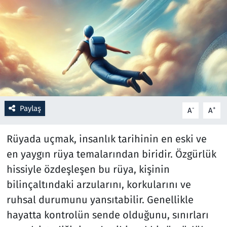
Resmi İlanlar
Rüya Tabirleri
Sağlık
Savunma Sanayi
Paylaş
-
+
A
A
Seçim 2023
Rüyada uçmak, insanlık tarihinin en eski ve
Spor
en yaygın rüya temalarından biridir. Özgürlük
hissiyle özdeşleşen bu rüya, kişinin
Teknoloji ve Bilim
bilinçaltındaki arzularını, korkularını ve
ruhsal durumunu yansıtabilir. Genellikle
Televizyon
hayatta kontrolün sende olduğunu, sınırları