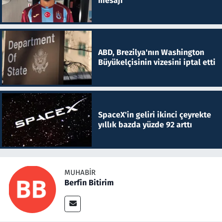
mesajı
ABD, Brezilya'nın Washington
Büyükelçisinin vizesini iptal etti
SpaceX'in geliri ikinci çeyrekte
yıllık bazda yüzde 92 arttı
MUHABIR
Berfin Bitirim