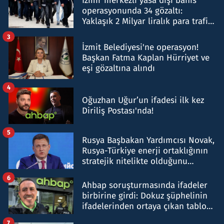
İzmir merkezli yasa dışı bahis
operasyonunda 34 gözaltı:
Yaklaşık 2 Milyar liralık para trafiği
tespit edildi
3
İzmit Belediyesi'ne operasyon!
Başkan Fatma Kaplan Hürriyet ve
eşi gözaltına alındı
4
Oğuzhan Uğur’un ifadesi ilk kez
Diriliş Postası'nda!
5
Rusya Başbakan Yardımcısı Novak,
Rusya-Türkiye enerji ortaklığının
stratejik nitelikte olduğunu
belirtti
6
Ahbap soruşturmasında ifadeler
birbirine girdi: Dokuz şüphelinin
ifadelerinden ortaya çıkan tablo
şok etti
7