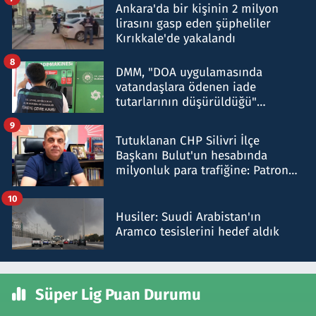
Ankara'da bir kişinin 2 milyon
lirasını gasp eden şüpheliler
Kırıkkale'de yakalandı
8
DMM, "DOA uygulamasında
vatandaşlara ödenen iade
tutarlarının düşürüldüğü"
iddiasını yalanladı
9
Tutuklanan CHP Silivri İlçe
Başkanı Bulut'un hesabında
milyonluk para trafiğine: Patron
talimat verdi, ben gönderdim
10
Husiler: Suudi Arabistan'ın
Aramco tesislerini hedef aldık
Süper Lig Puan Durumu