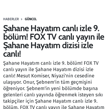
Gündem
HABERLER
GÜNCEL
Haber
Şahane Hayatım canlı izle 9.
Kültür Sanat
bölüm! FOX TV canlı yayın ile
Şahane Hayatım dizisi izle
Kurumsal Haberler
canlı!
Lezzet Durağı
Şahane Hayatım canlı izle 9. bölüm! FOX TV
canlı yayın ile Şahane Hayatım dizisi izle
Memur ve Kamu
canlı! Mesut Komiser, Niyazi'nin cesedine
ulaşıyor. Onur, Şebnem'in tüm geçmişini
Otomobil
öğreniyor. Şebnem'in yeni bölümde başına
gelenleri canlı yayında öğrenmek isteyen sıkı
Oyun
takipçiler için Şahane Hayatım canlı izle 9.
bölüm, FOX TV canlı yayın ile Şahane Hayatım
Ramazan