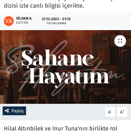
dizisi izle canlı bilgisi içerikte.
Resmi İlanlar
VILDAN A.
27.12.2023 - 21:12
EDITÖR
YAYINLANMA
Rüya Tabirleri
Sağlık
Savunma Sanayi
Seçim 2023
Spor
Teknoloji ve Bilim
Paylaş
-
+
A
A
Televizyon
Hilal Altınbilek ve Inur Tuna'nın birlikte rol