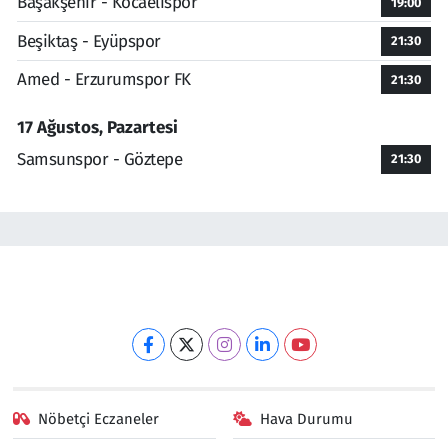
Başakşehir - Kocaelispor
19:00
Beşiktaş - Eyüpspor
21:30
Amed - Erzurumspor FK
21:30
17 Ağustos, Pazartesi
Samsunspor - Göztepe
21:30
Nöbetçi Eczaneler
Hava Durumu