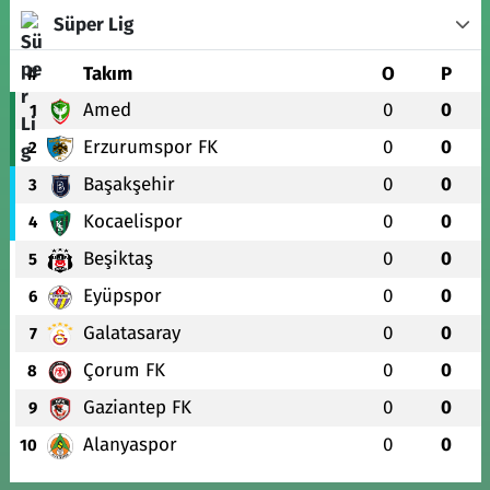
Süper Lig
#
Takım
O
P
Amed
0
0
1
Erzurumspor FK
0
0
2
Başakşehir
0
0
3
Kocaelispor
0
0
4
Beşiktaş
0
0
5
Eyüpspor
0
0
6
Galatasaray
0
0
7
Çorum FK
0
0
8
Gaziantep FK
0
0
9
Alanyaspor
0
0
10