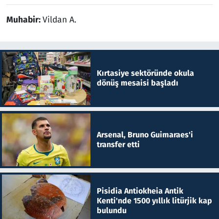
Muhabir:
Vildan A.
Kırtasiye sektöründe okula
dönüş mesaisi başladı
Arsenal, Bruno Guimaraes'i
transfer etti
Pisidia Antiokheia Antik
Kenti'nde 1500 yıllık litürjik kap
bulundu