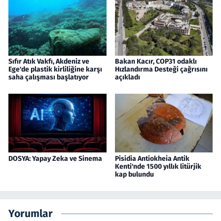
Sıfır Atık Vakfı, Akdeniz ve
Bakan Kacır, COP31 odaklı
Ege'de plastik kirliliğine karşı
Hızlandırma Desteği çağrısını
saha çalışması başlatıyor
açıkladı
DOSYA: Yapay Zeka ve Sinema
Pisidia Antiokheia Antik
Kenti'nde 1500 yıllık litürjik
kap bulundu
Yorumlar