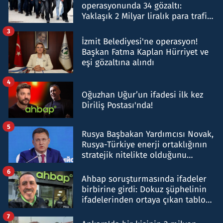
operasyonunda 34 gözaltı:
Yaklaşık 2 Milyar liralık para trafiği
tespit edildi
3
İzmit Belediyesi'ne operasyon!
Başkan Fatma Kaplan Hürriyet ve
eşi gözaltına alındı
4
Oğuzhan Uğur’un ifadesi ilk kez
Diriliş Postası'nda!
5
Rusya Başbakan Yardımcısı Novak,
Rusya-Türkiye enerji ortaklığının
stratejik nitelikte olduğunu
belirtti
6
Ahbap soruşturmasında ifadeler
birbirine girdi: Dokuz şüphelinin
ifadelerinden ortaya çıkan tablo
şok etti
7