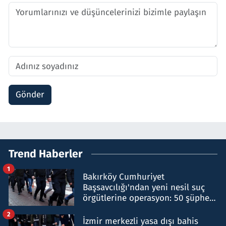
Gönder
Trend Haberler
1
Bakırköy Cumhuriyet
Başsavcılığı'ndan yeni nesil suç
örgütlerine operasyon: 50 şüpheli
hakkında gözaltı kararı
2
İzmir merkezli yasa dışı bahis