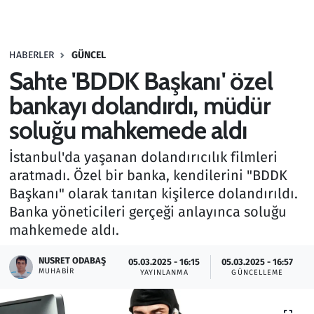
Gündem
HABERLER
GÜNCEL
Haber
Sahte 'BDDK Başkanı' özel
Kültür Sanat
bankayı dolandırdı, müdür
soluğu mahkemede aldı
Kurumsal Haberler
İstanbul'da yaşanan dolandırıcılık filmleri
Lezzet Durağı
aratmadı. Özel bir banka, kendilerini "BDDK
Başkanı" olarak tanıtan kişilerce dolandırıldı.
Memur ve Kamu
Banka yöneticileri gerçeği anlayınca soluğu
mahkemede aldı.
Otomobil
NUSRET ODABAŞ
05.03.2025 - 16:15
05.03.2025 - 16:57
MUHABIR
Oyun
YAYINLANMA
GÜNCELLEME
Ramazan