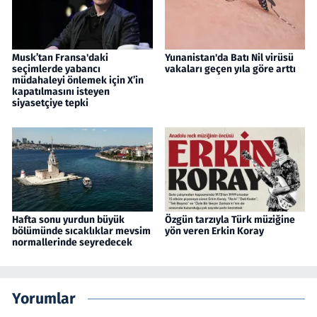
Musk’tan Fransa'daki
Yunanistan'da Batı Nil virüsü
seçimlerde yabancı
vakaları geçen yıla göre arttı
müdahaleyi önlemek için X’in
kapatılmasını isteyen
siyasetçiye tepki
Hafta sonu yurdun büyük
Özgün tarzıyla Türk müziğine
bölümünde sıcaklıklar mevsim
yön veren Erkin Koray
normallerinde seyredecek
Yorumlar