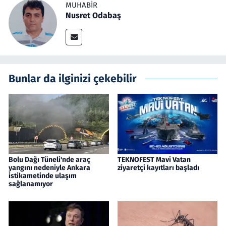
MUHABIR
Nusret Odabaş
Bunlar da ilginizi çekebilir
Bolu Dağı Tüneli'nde araç
TEKNOFEST Mavi Vatan
yangını nedeniyle Ankara
ziyaretçi kayıtları başladı
istikametinde ulaşım
sağlanamıyor