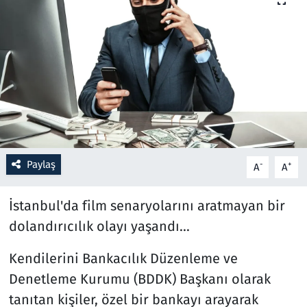
Resmi İlanlar
Rüya Tabirleri
Sağlık
Savunma Sanayi
Paylaş
-
+
A
A
Seçim 2023
İstanbul'da film senaryolarını aratmayan bir
Spor
dolandırıcılık olayı yaşandı...
Teknoloji ve Bilim
Kendilerini Bankacılık Düzenleme ve
Televizyon
Denetleme Kurumu (BDDK) Başkanı olarak
tanıtan kişiler, özel bir bankayı arayarak