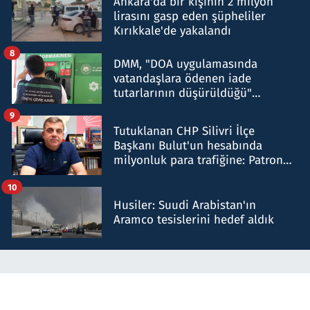
Ankara'da bir kişinin 2 milyon
lirasını gasp eden şüpheliler
Kırıkkale'de yakalandı
8
DMM, "DOA uygulamasında
vatandaşlara ödenen iade
tutarlarının düşürüldüğü"
iddiasını yalanladı
9
Tutuklanan CHP Silivri İlçe
Başkanı Bulut'un hesabında
milyonluk para trafiğine: Patron
talimat verdi, ben gönderdim
10
Husiler: Suudi Arabistan'ın
Aramco tesislerini hedef aldık