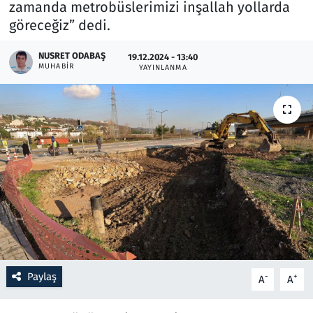
zamanda metrobüslerimizi inşallah yollarda
göreceğiz” dedi.
Resmi İlanlar
NUSRET ODABAŞ
19.12.2024 - 13:40
Rüya Tabirleri
MUHABIR
YAYINLANMA
Sağlık
Savunma Sanayi
Seçim 2023
Spor
Teknoloji ve Bilim
Paylaş
-
+
A
A
Televizyon