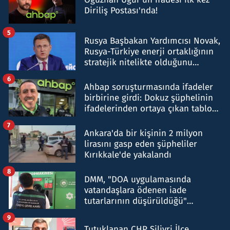
Diriliş Postası'nda!
5
Rusya Başbakan Yardımcısı Novak,
Rusya-Türkiye enerji ortaklığının
stratejik nitelikte olduğunu
belirtti
6
Ahbap soruşturmasında ifadeler
birbirine girdi: Dokuz şüphelinin
ifadelerinden ortaya çıkan tablo
şok etti
7
Ankara'da bir kişinin 2 milyon
lirasını gasp eden şüpheliler
Kırıkkale'de yakalandı
8
DMM, "DOA uygulamasında
vatandaşlara ödenen iade
tutarlarının düşürüldüğü"
iddiasını yalanladı
9
Tutuklanan CHP Silivri İlçe