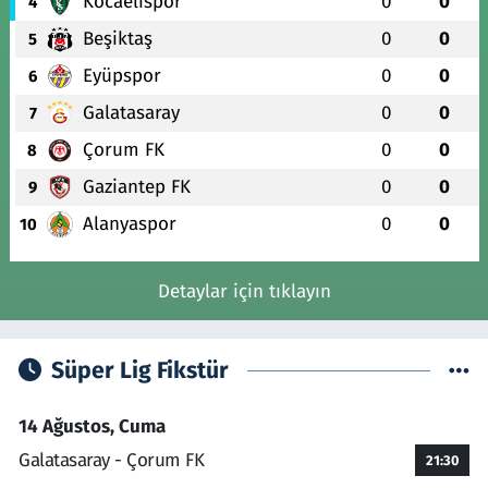
Kocaelispor
0
0
4
Beşiktaş
0
0
5
Eyüpspor
0
0
6
Galatasaray
0
0
7
Çorum FK
0
0
8
Gaziantep FK
0
0
9
Alanyaspor
0
0
10
Detaylar için tıklayın
Süper Lig Fikstür
14 Ağustos, Cuma
Galatasaray - Çorum FK
21:30