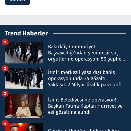
Trend Haberler
1
Bakırköy Cumhuriyet
Başsavcılığı'ndan yeni nesil suç
örgütlerine operasyon: 50 şüpheli
hakkında gözaltı kararı
2
İzmir merkezli yasa dışı bahis
operasyonunda 34 gözaltı:
Yaklaşık 2 Milyar liralık para trafiği
tespit edildi
3
İzmit Belediyesi'ne operasyon!
Başkan Fatma Kaplan Hürriyet ve
eşi gözaltına alındı
4
Oğuzhan Uğur’un ifadesi ilk kez