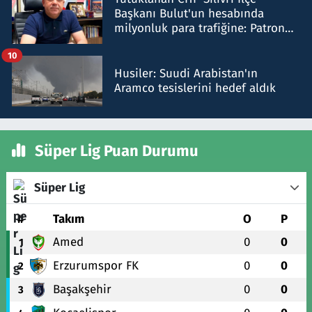
Başkanı Bulut'un hesabında
milyonluk para trafiğine: Patron
talimat verdi, ben gönderdim
10
Husiler: Suudi Arabistan'ın
Aramco tesislerini hedef aldık
Süper Lig Puan Durumu
Süper Lig
#
Takım
O
P
Amed
0
0
1
Erzurumspor FK
0
0
2
Başakşehir
0
0
3