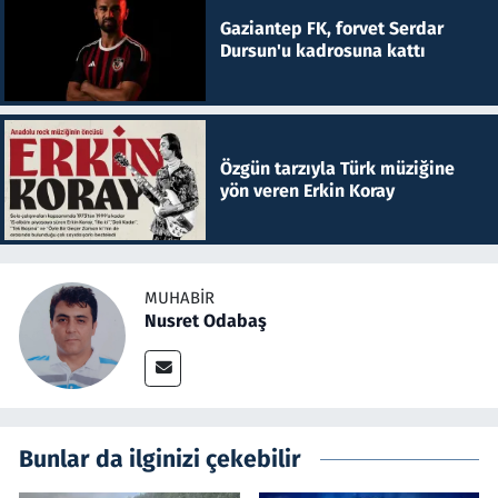
Gaziantep FK, forvet Serdar
Dursun'u kadrosuna kattı
Özgün tarzıyla Türk müziğine
yön veren Erkin Koray
MUHABIR
Nusret Odabaş
Bunlar da ilginizi çekebilir