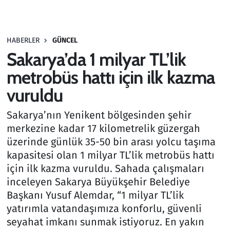
Gündem
HABERLER
GÜNCEL
Haber
Sakarya’da 1 milyar TL’lik
Kültür Sanat
metrobüs hattı için ilk kazma
vuruldu
Kurumsal Haberler
Sakarya’nın Yenikent bölgesinden şehir
Lezzet Durağı
merkezine kadar 17 kilometrelik güzergah
üzerinde günlük 35-50 bin arası yolcu taşıma
Memur ve Kamu
kapasitesi olan 1 milyar TL’lik metrobüs hattı
için ilk kazma vuruldu. Sahada çalışmaları
Otomobil
inceleyen Sakarya Büyükşehir Belediye
Başkanı Yusuf Alemdar, “1 milyar TL’lik
Oyun
yatırımla vatandaşımıza konforlu, güvenli
seyahat imkanı sunmak istiyoruz. En yakın
Ramazan