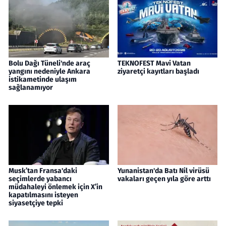
Bolu Dağı Tüneli'nde araç
TEKNOFEST Mavi Vatan
yangını nedeniyle Ankara
ziyaretçi kayıtları başladı
istikametinde ulaşım
sağlanamıyor
Musk’tan Fransa'daki
Yunanistan'da Batı Nil virüsü
seçimlerde yabancı
vakaları geçen yıla göre arttı
müdahaleyi önlemek için X’in
kapatılmasını isteyen
siyasetçiye tepki