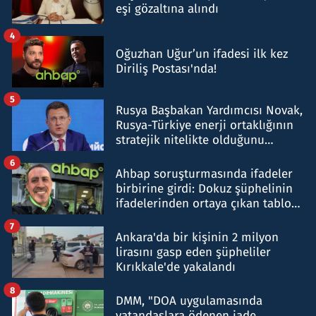
eşi gözaltına alındı
4
Oğuzhan Uğur’un ifadesi ilk kez
Diriliş Postası'nda!
5
Rusya Başbakan Yardımcısı Novak,
Rusya-Türkiye enerji ortaklığının
stratejik nitelikte olduğunu
belirtti
6
Ahbap soruşturmasında ifadeler
birbirine girdi: Dokuz şüphelinin
ifadelerinden ortaya çıkan tablo
şok etti
7
Ankara'da bir kişinin 2 milyon
lirasını gasp eden şüpheliler
Kırıkkale'de yakalandı
8
DMM, "DOA uygulamasında
vatandaşlara ödenen iade