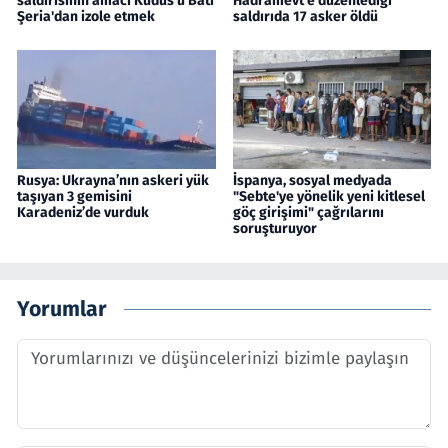
saldırısının amacı Kudüs'ü Batı
Hadramevt'e düzenlediği
Şeria'dan izole etmek
saldırıda 17 asker öldü
Rusya: Ukrayna’nın askeri yük
İspanya, sosyal medyada
taşıyan 3 gemisini
"Sebte'ye yönelik yeni kitlesel
Karadeniz’de vurduk
göç girişimi" çağrılarını
soruşturuyor
Yorumlar