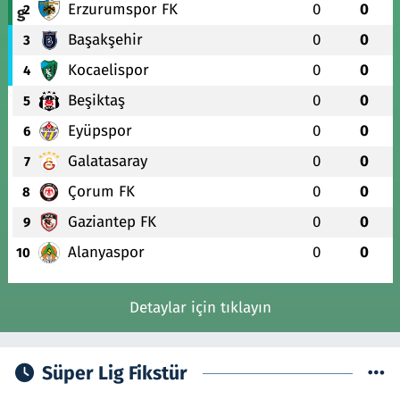
Erzurumspor FK
0
0
2
Başakşehir
0
0
3
Kocaelispor
0
0
4
Beşiktaş
0
0
5
Eyüpspor
0
0
6
Galatasaray
0
0
7
Çorum FK
0
0
8
Gaziantep FK
0
0
9
Alanyaspor
0
0
10
Detaylar için tıklayın
Süper Lig Fikstür