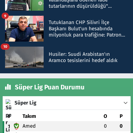
tutarlarının düşürüldüğü"
iddiasını yalanladı
9
Tutuklanan CHP Silivri İlçe
Başkanı Bulut'un hesabında
milyonluk para trafiğine: Patron
talimat verdi, ben gönderdim
10
Husiler: Suudi Arabistan'ın
Aramco tesislerini hedef aldık
Süper Lig Puan Durumu
Süper Lig
#
Takım
O
P
Amed
0
0
1