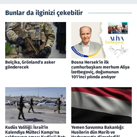
Bunlar da ilginizi çekebilir
Belçika, Grönland'a asker
Bosna Hersek'in ilk
gönderecek
cumhurbaşkanı merhum Aliya
İzetbegoviç, doğumunun
101'inci yılında anılıyor
Kudüs Valiliği: İsrail'in
Yemen Savunma Bakanlığı:
Kalendiya Mülteci Kampı'na
Husilerin dün Marib ve