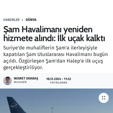
Gündem
HABERLER
DÜNYA
Haber
Şam Havalimanı yeniden
Kültür Sanat
hizmete alındı: İlk uçak kalktı
Suriye'de muhaliflerin Şam'a ilerleyişiyle
Kurumsal Haberler
kapatılan Şam Uluslararası Havalimanı bugün
açıldı. Özgürleşen Şam'dan Halep'e ilk uçuş
Lezzet Durağı
gerçekleştiriliyor.
Memur ve Kamu
NUSRET ODABAŞ
18.12.2024 - 11:32
MUHABIR
YAYINLANMA
Otomobil
Oyun
Ramazan