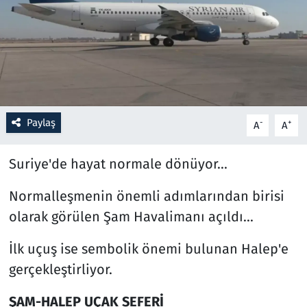
Resmi İlanlar
Rüya Tabirleri
Sağlık
Paylaş
-
+
A
A
Savunma Sanayi
Suriye'de hayat normale dönüyor...
Seçim 2023
Normalleşmenin önemli adımlarından birisi
Spor
olarak görülen Şam Havalimanı açıldı...
Teknoloji ve Bilim
İlk uçuş ise sembolik önemi bulunan Halep'e
gerçekleştirliyor.
Televizyon
ŞAM-HALEP UÇAK SEFERİ