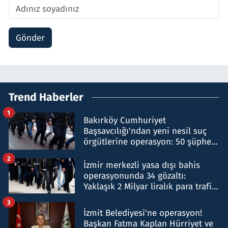
Gönder
Trend Haberler
1
Bakırköy Cumhuriyet
Başsavcılığı'ndan yeni nesil suç
örgütlerine operasyon: 50 şüpheli
hakkında gözaltı kararı
2
İzmir merkezli yasa dışı bahis
operasyonunda 34 gözaltı:
Yaklaşık 2 Milyar liralık para trafiği
tespit edildi
3
İzmit Belediyesi'ne operasyon!
Başkan Fatma Kaplan Hürriyet ve