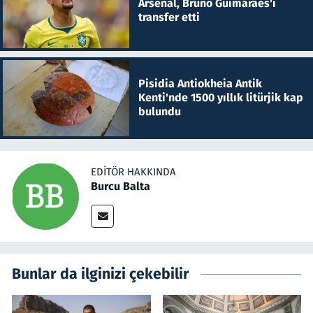
Arsenal, Bruno Guimaraes'i
transfer etti
Pisidia Antiokheia Antik
Kenti'nde 1500 yıllık litürjik kap
bulundu
EDITÖR HAKKINDA
Burcu Balta
Bunlar da ilginizi çekebilir