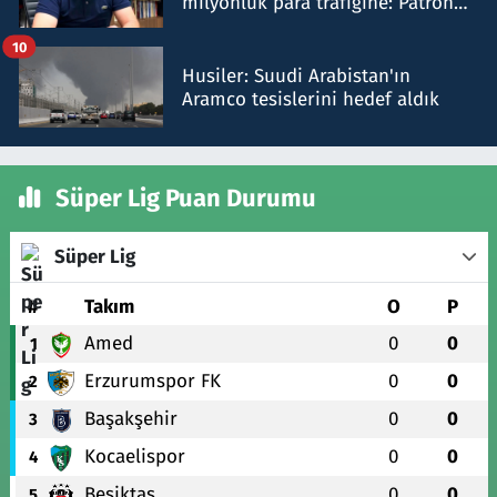
milyonluk para trafiğine: Patron
talimat verdi, ben gönderdim
10
Husiler: Suudi Arabistan'ın
Aramco tesislerini hedef aldık
Süper Lig Puan Durumu
Süper Lig
#
Takım
O
P
Amed
0
0
1
Erzurumspor FK
0
0
2
Başakşehir
0
0
3
Kocaelispor
0
0
4
Beşiktaş
0
0
5