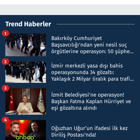
Trend Haberler
1
Bakırköy Cumhuriyet
Başsavcılığı'ndan yeni nesil suç
örgütlerine operasyon: 50 şüpheli
hakkında gözaltı kararı
2
İzmir merkezli yasa dışı bahis
operasyonunda 34 gözaltı:
Yaklaşık 2 Milyar liralık para trafiği
tespit edildi
3
İzmit Belediyesi'ne operasyon!
Başkan Fatma Kaplan Hürriyet ve
eşi gözaltına alındı
4
Oğuzhan Uğur’un ifadesi ilk kez
Diriliş Postası'nda!