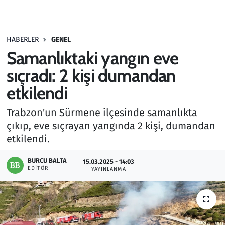
Gündem
HABERLER
GENEL
Haber
Samanlıktaki yangın eve
Kültür Sanat
sıçradı: 2 kişi dumandan
etkilendi
Kurumsal Haberler
Trabzon'un Sürmene ilçesinde samanlıkta
Lezzet Durağı
çıkıp, eve sıçrayan yangında 2 kişi, dumandan
etkilendi.
Memur ve Kamu
BURCU BALTA
15.03.2025 - 14:03
EDITÖR
YAYINLANMA
Otomobil
Oyun
Ramazan