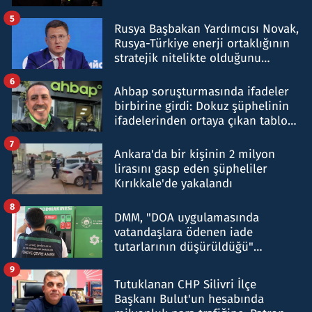
5
Rusya Başbakan Yardımcısı Novak,
Rusya-Türkiye enerji ortaklığının
stratejik nitelikte olduğunu
belirtti
6
Ahbap soruşturmasında ifadeler
birbirine girdi: Dokuz şüphelinin
ifadelerinden ortaya çıkan tablo
şok etti
7
Ankara'da bir kişinin 2 milyon
lirasını gasp eden şüpheliler
Kırıkkale'de yakalandı
8
DMM, "DOA uygulamasında
vatandaşlara ödenen iade
tutarlarının düşürüldüğü"
iddiasını yalanladı
9
Tutuklanan CHP Silivri İlçe
Başkanı Bulut'un hesabında