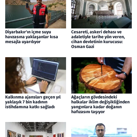
Diyarbakır'ın içme suyu
Cesareti, askeri dehası ve
havzasına yaklaşanlar kısa
adaletiyle tarihe yön veren,
mesajla uyarılıyor
cihan devletinin kurucusu:
Osman Gazi
Kalkınma ajansları geçen yıl
Ağaçların gövdesindeki
yaklaşık 7 bin kadının
halkalar iklim değişikliğinden
istihdamına katkı sağladı
yangınlara kadar doğanın
hafızasını taşıyor