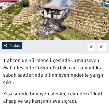
Resmi İlanlar
Rüya Tabirleri
Sağlık
Paylaş
-
+
A
A
Savunma Sanayi
Trabzon'un Sürmene ilçesinde Ormanseven
Seçim 2023
Mahallesi'nde Coşkun Parlak'a ait samanlıkta
Spor
sabah saatlerinde bilinmeyen nedenle yangın
çıktı.
Teknoloji ve Bilim
Kısa sürede büyüyen alevler, çevredeki 2 katlı
Televizyon
ahşap ve taş karışımlı eve sıçradı.