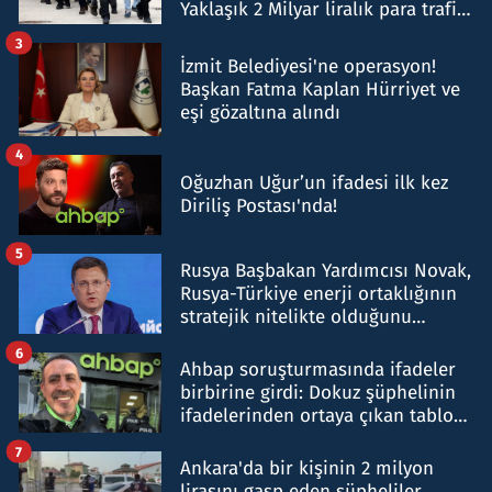
Yaklaşık 2 Milyar liralık para trafiği
tespit edildi
3
İzmit Belediyesi'ne operasyon!
Başkan Fatma Kaplan Hürriyet ve
eşi gözaltına alındı
4
Oğuzhan Uğur’un ifadesi ilk kez
Diriliş Postası'nda!
5
Rusya Başbakan Yardımcısı Novak,
Rusya-Türkiye enerji ortaklığının
stratejik nitelikte olduğunu
belirtti
6
Ahbap soruşturmasında ifadeler
birbirine girdi: Dokuz şüphelinin
ifadelerinden ortaya çıkan tablo
şok etti
7
Ankara'da bir kişinin 2 milyon
lirasını gasp eden şüpheliler