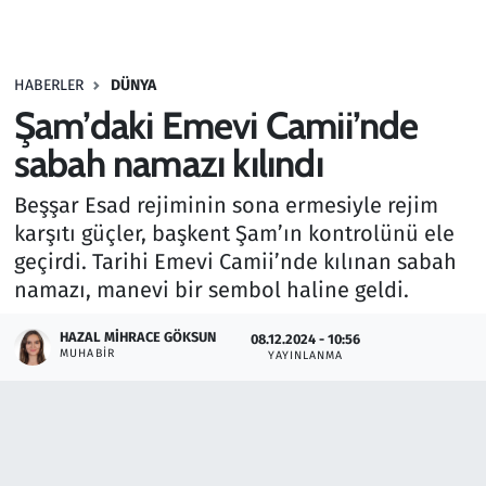
Gündem
HABERLER
DÜNYA
Haber
Şam’daki Emevi Camii’nde
Kültür Sanat
sabah namazı kılındı
Beşşar Esad rejiminin sona ermesiyle rejim
Kurumsal Haberler
karşıtı güçler, başkent Şam’ın kontrolünü ele
geçirdi. Tarihi Emevi Camii’nde kılınan sabah
Lezzet Durağı
namazı, manevi bir sembol haline geldi.
Memur ve Kamu
HAZAL MIHRACE GÖKSUN
08.12.2024 - 10:56
MUHABIR
YAYINLANMA
Otomobil
Oyun
Ramazan