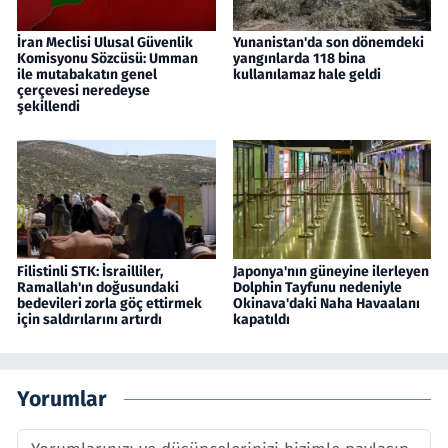
İran Meclisi Ulusal Güvenlik
Yunanistan'da son dönemdeki
Komisyonu Sözcüsü: Umman
yangınlarda 118 bina
ile mutabakatın genel
kullanılamaz hale geldi
çerçevesi neredeyse
şekillendi
Filistinli STK: İsrailliler,
Japonya'nın güneyine ilerleyen
Ramallah'ın doğusundaki
Dolphin Tayfunu nedeniyle
bedevileri zorla göç ettirmek
Okinava'daki Naha Havaalanı
için saldırılarını artırdı
kapatıldı
Yorumlar