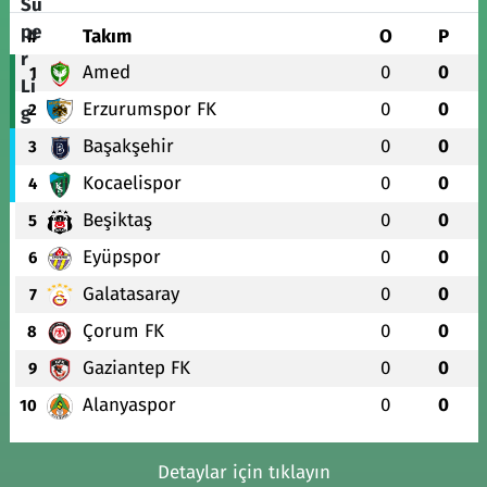
#
Takım
O
P
Amed
0
0
1
Erzurumspor FK
0
0
2
Başakşehir
0
0
3
Kocaelispor
0
0
4
Beşiktaş
0
0
5
Eyüpspor
0
0
6
Galatasaray
0
0
7
Çorum FK
0
0
8
Gaziantep FK
0
0
9
Alanyaspor
0
0
10
Detaylar için tıklayın