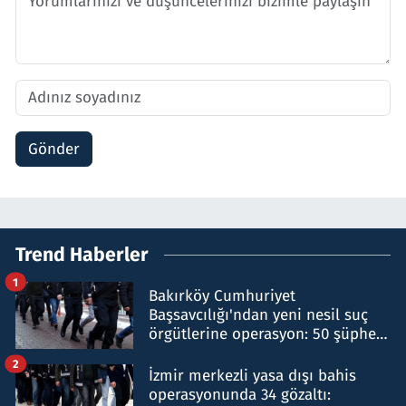
Gönder
Trend Haberler
1
Bakırköy Cumhuriyet
Başsavcılığı'ndan yeni nesil suç
örgütlerine operasyon: 50 şüpheli
hakkında gözaltı kararı
2
İzmir merkezli yasa dışı bahis
operasyonunda 34 gözaltı: