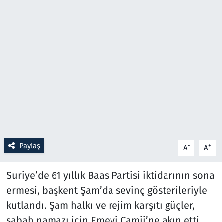
Resmi İlanlar
Rüya Tabirleri
Sağlık
Savunma Sanayi
Seçim 2023
Paylaş
-
+
A
A
Spor
Suriye’de 61 yıllık Baas Partisi iktidarının sona
Teknoloji ve Bilim
ermesi, başkent Şam’da sevinç gösterileriyle
Televizyon
kutlandı. Şam halkı ve rejim karşıtı güçler,
sabah namazı için Emevi Camii’ne akın etti.