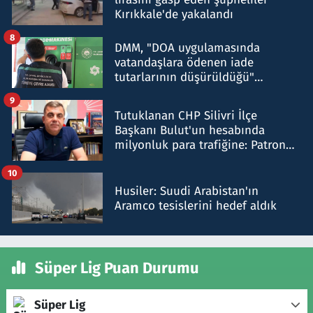
Kırıkkale'de yakalandı
8
DMM, "DOA uygulamasında
vatandaşlara ödenen iade
tutarlarının düşürüldüğü"
iddiasını yalanladı
9
Tutuklanan CHP Silivri İlçe
Başkanı Bulut'un hesabında
milyonluk para trafiğine: Patron
talimat verdi, ben gönderdim
10
Husiler: Suudi Arabistan'ın
Aramco tesislerini hedef aldık
Süper Lig Puan Durumu
Süper Lig