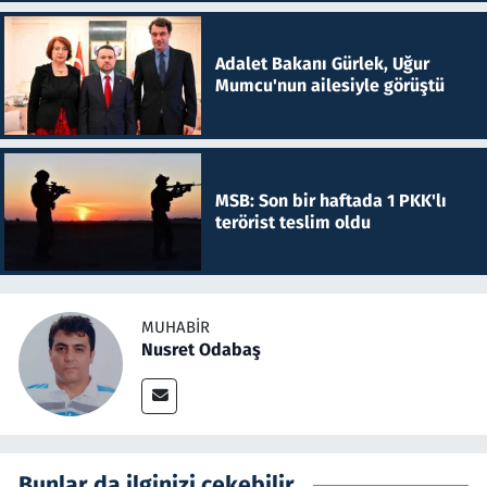
Adalet Bakanı Gürlek, Uğur
Mumcu'nun ailesiyle görüştü
MSB: Son bir haftada 1 PKK'lı
terörist teslim oldu
MUHABIR
Nusret Odabaş
Bunlar da ilginizi çekebilir