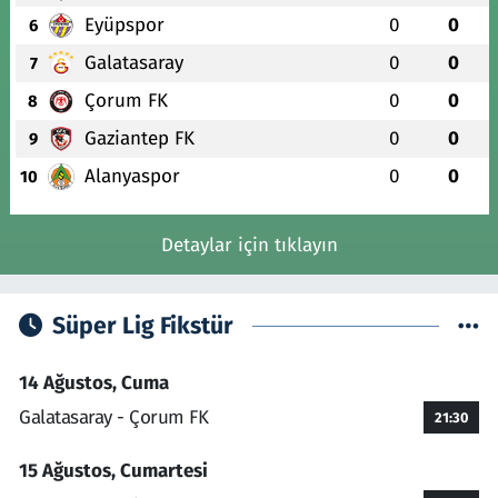
Eyüpspor
0
0
6
Galatasaray
0
0
7
Çorum FK
0
0
8
Gaziantep FK
0
0
9
Alanyaspor
0
0
10
Detaylar için tıklayın
Süper Lig Fikstür
14 Ağustos, Cuma
Galatasaray - Çorum FK
21:30
15 Ağustos, Cumartesi