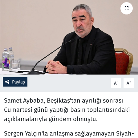
Resmi İlanlar
Rüya Tabirleri
Sağlık
Savunma Sanayi
Seçim 2023
Paylaş
-
+
A
A
Spor
Samet Aybaba, Beşiktaş'tan ayrılığı sonrası
Teknoloji ve Bilim
Cumartesi günü yaptığı basın toplantısındaki
açıklamalarıyla gündem olmuştu.
Televizyon
Sergen Yalçın'la anlaşma sağlayamayan Siyah-