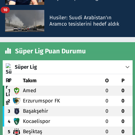
talimat verdi, ben gönderdim
10
Husiler: Suudi Arabistan'ın
Aramco tesislerini hedef aldık
Süper Lig Puan Durumu
Süper Lig
#
Takım
O
P
Amed
0
0
1
Erzurumspor FK
0
0
2
Başakşehir
0
0
3
Kocaelispor
0
0
4
Beşiktaş
0
0
5