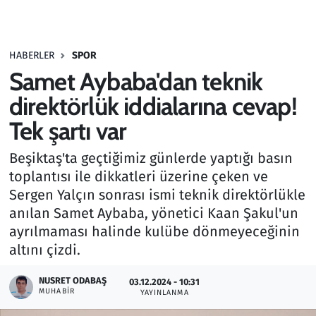
Gündem
HABERLER
SPOR
Haber
Samet Aybaba'dan teknik
Kültür Sanat
direktörlük iddialarına cevap!
Tek şartı var
Kurumsal Haberler
Beşiktaş'ta geçtiğimiz günlerde yaptığı basın
Lezzet Durağı
toplantısı ile dikkatleri üzerine çeken ve
Sergen Yalçın sonrası ismi teknik direktörlükle
Memur ve Kamu
anılan Samet Aybaba, yönetici Kaan Şakul'un
ayrılmaması halinde kulübe dönmeyeceğinin
Otomobil
altını çizdi.
Oyun
NUSRET ODABAŞ
03.12.2024 - 10:31
MUHABIR
YAYINLANMA
Ramazan