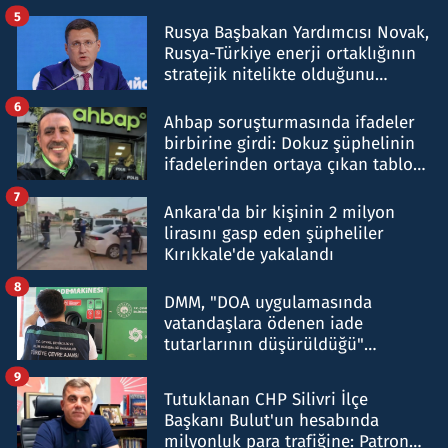
5
Rusya Başbakan Yardımcısı Novak,
Rusya-Türkiye enerji ortaklığının
stratejik nitelikte olduğunu
belirtti
6
Ahbap soruşturmasında ifadeler
birbirine girdi: Dokuz şüphelinin
ifadelerinden ortaya çıkan tablo
şok etti
7
Ankara'da bir kişinin 2 milyon
lirasını gasp eden şüpheliler
Kırıkkale'de yakalandı
8
DMM, "DOA uygulamasında
vatandaşlara ödenen iade
tutarlarının düşürüldüğü"
iddiasını yalanladı
9
Tutuklanan CHP Silivri İlçe
Başkanı Bulut'un hesabında
milyonluk para trafiğine: Patron