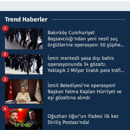
Trend Haberler
1
Bakırköy Cumhuriyet
Başsavcılığı'ndan yeni nesil suç
örgütlerine operasyon: 50 şüpheli
hakkında gözaltı kararı
2
İzmir merkezli yasa dışı bahis
operasyonunda 34 gözaltı:
Yaklaşık 2 Milyar liralık para trafiği
tespit edildi
3
İzmit Belediyesi'ne operasyon!
Başkan Fatma Kaplan Hürriyet ve
eşi gözaltına alındı
4
Oğuzhan Uğur’un ifadesi ilk kez
Diriliş Postası'nda!