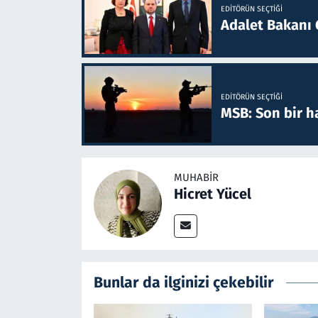
EDITÖRÜN SEÇTIĞI
Adalet Bakanı 
EDITÖRÜN SEÇTIĞI
MSB: Son bir ha
MUHABIR
Hicret Yücel
Bunlar da ilginizi çekebilir