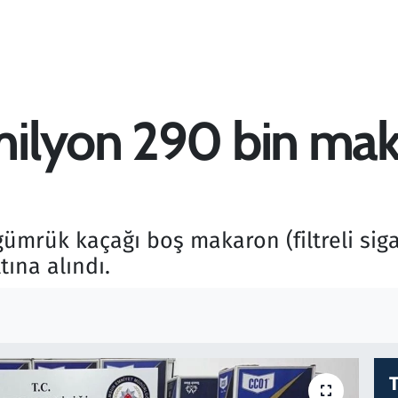
ilyon 290 bin mak
mrük kaçağı boş makaron (filtreli sigar
ına alındı.