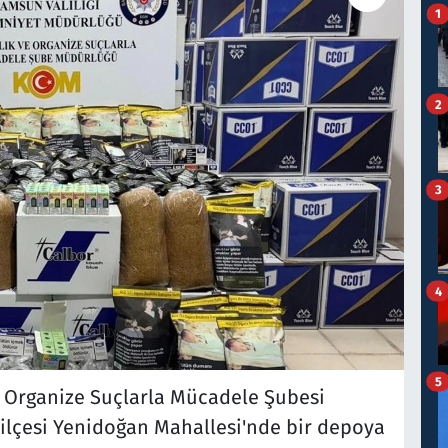
1
2
3
4
5
e Organize Suçlarla Mücadele Şubesi
m ilçesi Yenidoğan Mahallesi'nde bir depoya