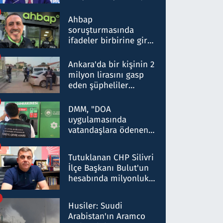
ortaklığının stratejik
nitelikte olduğunu
Ahbap
belirtti
soruşturmasında
ifadeler birbirine girdi:
Dokuz şüphelinin
ifadelerinden ortaya
Ankara'da bir kişinin 2
çıkan tablo şok etti
milyon lirasını gasp
eden şüpheliler
Kırıkkale'de yakalandı
DMM, "DOA
uygulamasında
vatandaşlara ödenen
iade tutarlarının
düşürüldüğü" iddiasını
Tutuklanan CHP Silivri
yalanladı
İlçe Başkanı Bulut'un
hesabında milyonluk
para trafiğine: Patron
talimat verdi, ben
Husiler: Suudi
gönderdim
Arabistan'ın Aramco