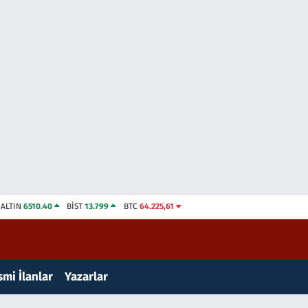
ALTIN
6510.40
BİST
13.799
BTC
64.225,61
mi İlanlar
Yazarlar