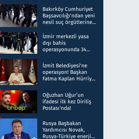
Bakırköy Cumhuriyet
Başsavcılığı'ndan yeni
nesil suç örgütlerine
operasyon: 50 şüpheli
hakkında gözaltı kararı
İzmir merkezli yasa
dışı bahis
operasyonunda 34
gözaltı: Yaklaşık 2
Milyar liralık para
İzmit Belediyesi'ne
trafiği tespit edildi
operasyon! Başkan
Fatma Kaplan Hürriyet
ve eşi gözaltına alındı
Oğuzhan Uğur’un
ifadesi ilk kez Diriliş
Postası'nda!
Rusya Başbakan
Yardımcısı Novak,
Rusya-Türkiye enerji