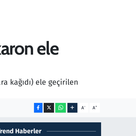
aron ele
a kağıdı) ele geçirilen
-
+
A
A
Trend Haberler