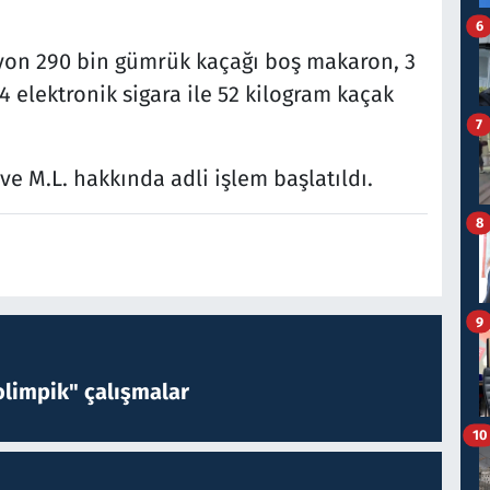
6
yon 290 bin gümrük kaçağı boş makaron, 3
 elektronik sigara ile 52 kilogram kaçak
7
e M.L. hakkında adli işlem başlatıldı.
8
9
limpik" çalışmalar
10