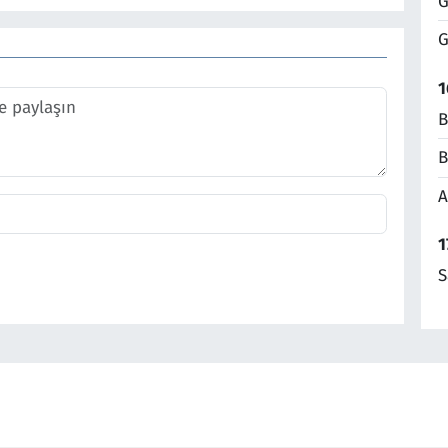
G
G
1
B
B
A
1
S