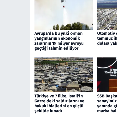
Avrupa'da bu yılki orman
Otomotiv 
yangınlarının ekonomik
temmuz ihr
zararının 19 milyar avroyu
dolara yak
geçtiği tahmin ediliyor
Türkiye ve 7 ülke, İsrail'in
SSB Başka
Gazze'deki saldırılarını ve
sanayimiz,
hukuk ihlallerini en güçlü
yanında g
şekilde kınadı
marka hal