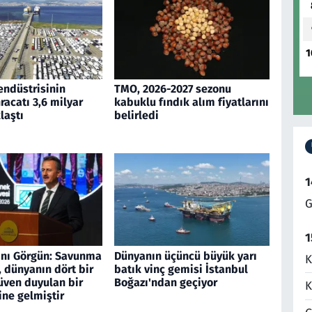
1
endüstrisinin
TMO, 2026-2027 sezonu
acatı 3,6 milyar
kabuklu fındık alım fiyatlarını
laştı
belirledi
1
G
1
nı Görgün: Savunma
Dünyanın üçüncü büyük yarı
K
 dünyanın dört bir
batık vinç gemisi İstanbul
üven duyulan bir
Boğazı'ndan geçiyor
K
ine gelmiştir