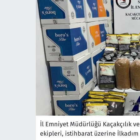
İl Emniyet Müdürlüğü Kaçakçılık v
ekipleri, istihbarat üzerine İlkadı