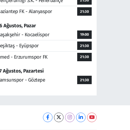
ençlerbirliği S.K. - Fenerbahçe
21:30
aziantep FK - Alanyaspor
21:30
6 Ağustos, Pazar
aşakşehir - Kocaelispor
19:00
eşiktaş - Eyüpspor
21:30
med - Erzurumspor FK
21:30
7 Ağustos, Pazartesi
amsunspor - Göztepe
21:30