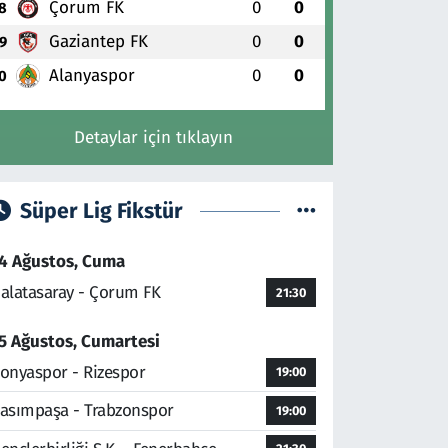
Çorum FK
0
0
8
Gaziantep FK
0
0
9
Alanyaspor
0
0
0
Detaylar için tıklayın
Süper Lig Fikstür
4 Ağustos, Cuma
alatasaray - Çorum FK
21:30
5 Ağustos, Cumartesi
onyaspor - Rizespor
19:00
asımpaşa - Trabzonspor
19:00