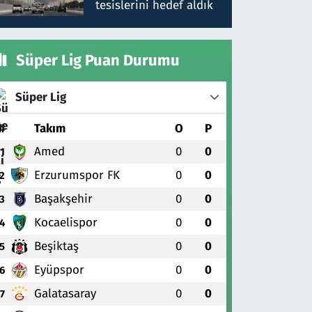
tesislerini hedef aldık
Süper Lig Puan Durumu
Süper Lig
#
Takım
O
P
Amed
0
0
1
Erzurumspor FK
0
0
2
Başakşehir
0
0
3
Kocaelispor
0
0
4
Beşiktaş
0
0
5
Eyüpspor
0
0
6
Galatasaray
0
0
7