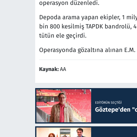
operasyon düzenledi.
Depoda arama yapan ekipler, 1 mil
bin 800 kesilmiş TAPDK bandrolü, 44
tütün ele geçirdi.
Operasyonda gözaltına alınan E.M. v
Kaynak:
AA
EDITÖRÜN SEÇTIĞI
Göztepe'den "o