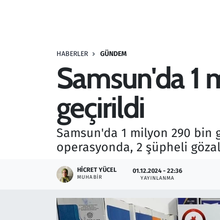
Resmi İlanlar
Rüya Tabirleri
HABERLER
GÜNDEM
Samsun'da 1 m
Sağlık
geçirildi
Savunma Sanayi
Seçim 2023
Samsun'da 1 milyon 290 bin gü
operasyonda, 2 şüpheli gözalt
Spor
HICRET YÜCEL
01.12.2024 - 22:36
Teknoloji ve Bilim
MUHABIR
YAYINLANMA
Televizyon