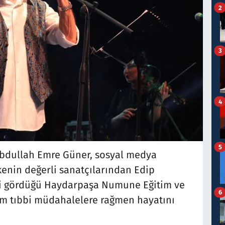
2
3
4
5
 Abdullah Emre Güner, sosyal medya
enin değerli sanatçılarından Edip
avi gördüğü Haydarpaşa Numune Eğitim ve
6
üm tıbbi müdahalelere rağmen hayatını