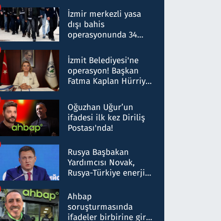
operasyon: 50 şüpheli
hakkında gözaltı kararı
İzmir merkezli yasa
dışı bahis
operasyonunda 34
gözaltı: Yaklaşık 2
Milyar liralık para
İzmit Belediyesi'ne
trafiği tespit edildi
operasyon! Başkan
Fatma Kaplan Hürriyet
ve eşi gözaltına alındı
Oğuzhan Uğur’un
ifadesi ilk kez Diriliş
Postası'nda!
Rusya Başbakan
Yardımcısı Novak,
Rusya-Türkiye enerji
ortaklığının stratejik
nitelikte olduğunu
Ahbap
belirtti
soruşturmasında
ifadeler birbirine girdi: