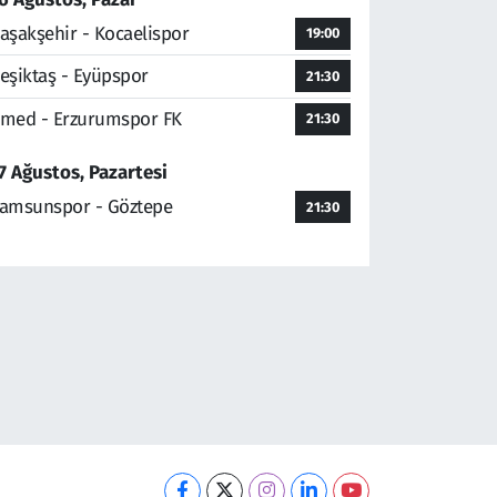
aşakşehir - Kocaelispor
19:00
eşiktaş - Eyüpspor
21:30
med - Erzurumspor FK
21:30
7 Ağustos, Pazartesi
amsunspor - Göztepe
21:30