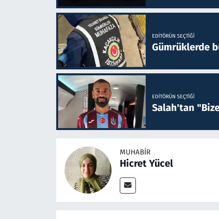
EDITÖRÜN SEÇTIĞI
Gümrüklerde bu 
EDITÖRÜN SEÇTIĞI
Salah'tan "Biz
MUHABIR
Hicret Yücel