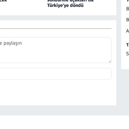
Türkiye'ye döndü
B
B
A
1
S