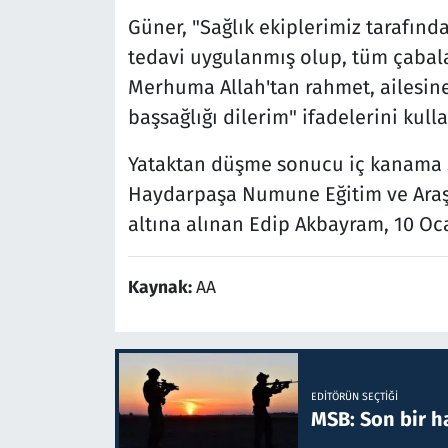
Güner, "Sağlık ekiplerimiz tarafınd
tedavi uygulanmış olup, tüm çabal
Merhuma Allah'tan rahmet, ailesine
başsağlığı dilerim" ifadelerini kulla
Yataktan düşme sonucu iç kanama şü
Haydarpaşa Numune Eğitim ve Araşt
altına alınan Edip Akbayram, 10 Oca
Kaynak:
AA
EDITÖRÜN SEÇTIĞI
MSB: Son bir ha