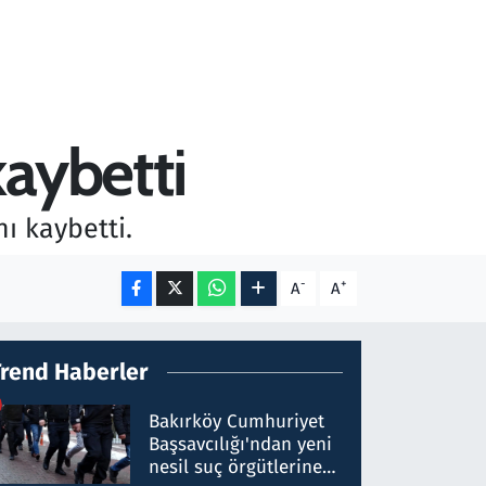
kaybetti
ı kaybetti.
-
+
A
A
Trend Haberler
Bakırköy Cumhuriyet
Başsavcılığı'ndan yeni
nesil suç örgütlerine