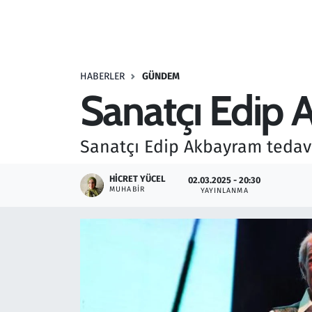
Resmi İlanlar
Rüya Tabirleri
HABERLER
GÜNDEM
Sanatçı Edip 
Sağlık
Savunma Sanayi
Sanatçı Edip Akbayram tedavi
Seçim 2023
HICRET YÜCEL
02.03.2025 - 20:30
MUHABIR
YAYINLANMA
Spor
Teknoloji ve Bilim
Televizyon