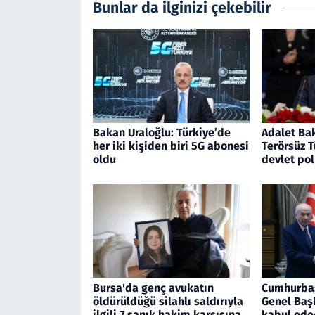
Bunlar da ilginizi çekebilir
Bakan Uraloğlu: Türkiye’de
Adalet Bak
her iki kişiden biri 5G abonesi
Terörsüz T
oldu
devlet pol
Bursa'da genç avukatın
Cumhurba
öldürüldüğü silahlı saldırıyla
Genel Başk
ilgili 7 sanık hakim karşısına
kabul ede