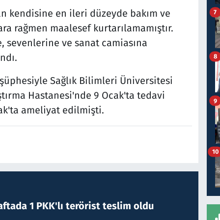
an kendisine en ileri düzeyde bakım ve
7
ara rağmen maalesef kurtarılamamıştır.
, sevenlerine ve sanat camiasına
ndı.
8
phesiyle Sağlık Bilimleri Üniversitesi
ırma Hastanesi'nde 9 Ocak'ta tedavi
9
k'ta ameliyat edilmişti.
10
ftada 1 PKK'lı terörist teslim oldu