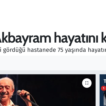
Akbayram hayatını 
 gördüğü hastanede 75 yaşında hayatın
1