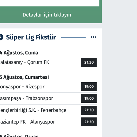
Detaylar için tıklayın
Süper Lig Fikstür
4 Ağustos, Cuma
alatasaray - Çorum FK
21:30
5 Ağustos, Cumartesi
onyaspor - Rizespor
19:00
asımpaşa - Trabzonspor
19:00
ençlerbirliği S.K. - Fenerbahçe
21:30
aziantep FK - Alanyaspor
21:30
6 Ağustos, Pazar