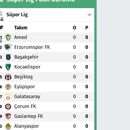
Süper Lig
#
Takım
O
P
Amed
0
0
1
Erzurumspor FK
0
0
2
Başakşehir
0
0
3
Kocaelispor
0
0
4
Beşiktaş
0
0
5
Eyüpspor
0
0
6
Galatasaray
0
0
7
Çorum FK
0
0
8
Gaziantep FK
0
0
9
Alanyaspor
0
0
0