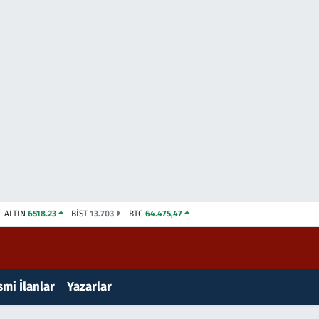
ALTIN
6518.23
BİST
13.703
BTC
64.475,47
mi İlanlar
Yazarlar