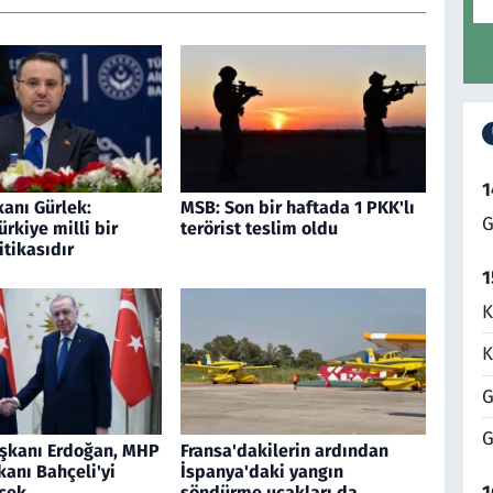
1
anı Gürlek:
MSB: Son bir haftada 1 PKK'lı
G
ürkiye milli bir
terörist teslim oldu
itikasıdır
1
K
K
G
G
şkanı Erdoğan, MHP
Fransa'dakilerin ardından
anı Bahçeli'yi
İspanya'daki yangın
1
cek
söndürme uçakları da