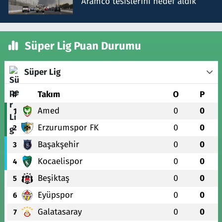
Aramco tesislerini hedef aldık
Süper Lig Puan Durumu
Süper Lig
#
Takım
O
P
Amed
0
0
1
Erzurumspor FK
0
0
2
Başakşehir
0
0
3
Kocaelispor
0
0
4
Beşiktaş
0
0
5
Eyüpspor
0
0
6
Galatasaray
0
0
7