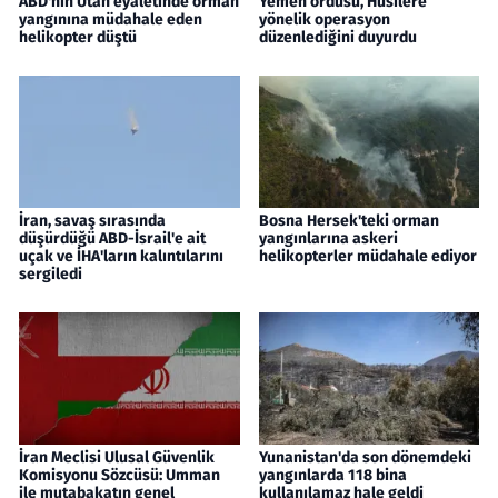
ABD'nin Utah eyaletinde orman
Yemen ordusu, Husilere
yangınına müdahale eden
yönelik operasyon
helikopter düştü
düzenlediğini duyurdu
İran, savaş sırasında
Bosna Hersek'teki orman
düşürdüğü ABD-İsrail'e ait
yangınlarına askeri
uçak ve İHA'ların kalıntılarını
helikopterler müdahale ediyor
sergiledi
İran Meclisi Ulusal Güvenlik
Yunanistan'da son dönemdeki
Komisyonu Sözcüsü: Umman
yangınlarda 118 bina
ile mutabakatın genel
kullanılamaz hale geldi