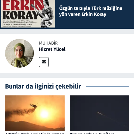
Özgün tarzıyla Türk müziğine
yön veren Erkin Koray
MUHABIR
Hicret Yücel
Bunlar da ilginizi çekebilir