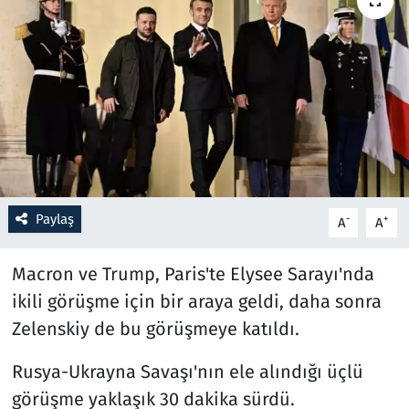
Resmi İlanlar
Rüya Tabirleri
Sağlık
Savunma Sanayi
Paylaş
-
+
A
A
Seçim 2023
Macron ve Trump, Paris'te Elysee Sarayı'nda
Spor
ikili görüşme için bir araya geldi, daha sonra
Teknoloji ve Bilim
Zelenskiy de bu görüşmeye katıldı.
Televizyon
Rusya-Ukrayna Savaşı'nın ele alındığı üçlü
görüşme yaklaşık 30 dakika sürdü.