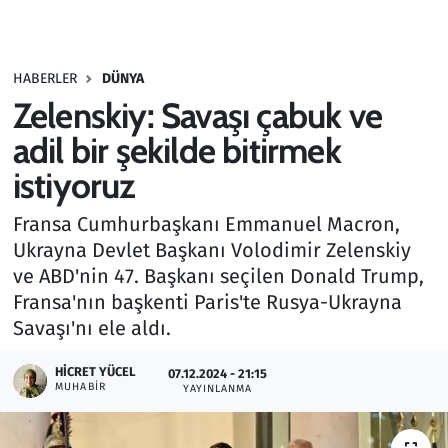
Gündem
HABERLER
DÜNYA
Haber
Zelenskiy: Savaşı çabuk ve
Kültür Sanat
adil bir şekilde bitirmek
istiyoruz
Kurumsal Haberler
Fransa Cumhurbaşkanı Emmanuel Macron,
Lezzet Durağı
Ukrayna Devlet Başkanı Volodimir Zelenskiy
ve ABD'nin 47. Başkanı seçilen Donald Trump,
Memur ve Kamu
Fransa'nın başkenti Paris'te Rusya-Ukrayna
Savaşı'nı ele aldı.
Otomobil
HICRET YÜCEL
07.12.2024 - 21:15
MUHABIR
Oyun
YAYINLANMA
Ramazan