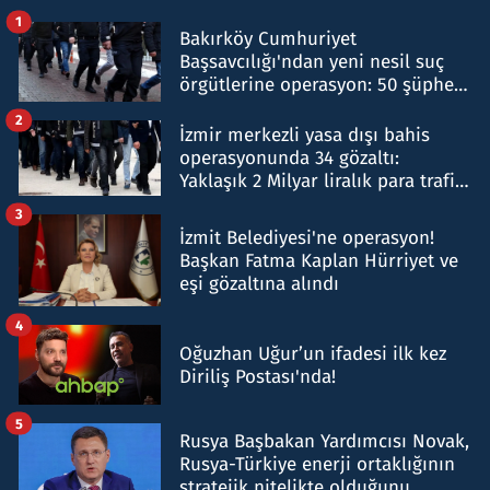
1
Bakırköy Cumhuriyet
Başsavcılığı'ndan yeni nesil suç
örgütlerine operasyon: 50 şüpheli
hakkında gözaltı kararı
2
İzmir merkezli yasa dışı bahis
operasyonunda 34 gözaltı:
Yaklaşık 2 Milyar liralık para trafiği
tespit edildi
3
İzmit Belediyesi'ne operasyon!
Başkan Fatma Kaplan Hürriyet ve
eşi gözaltına alındı
4
Oğuzhan Uğur’un ifadesi ilk kez
Diriliş Postası'nda!
5
Rusya Başbakan Yardımcısı Novak,
Rusya-Türkiye enerji ortaklığının
stratejik nitelikte olduğunu