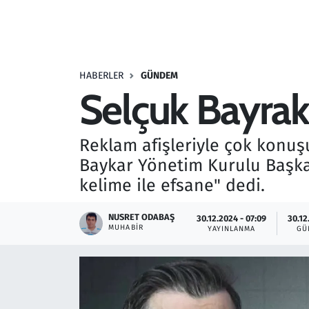
Resmi İlanlar
Rüya Tabirleri
HABERLER
GÜNDEM
Selçuk Bayrak
Sağlık
Savunma Sanayi
Reklam afişleriyle çok konu
Baykar Yönetim Kurulu Başkanı
Seçim 2023
kelime ile efsane" dedi.
Spor
NUSRET ODABAŞ
30.12.2024 - 07:09
30.12
MUHABIR
YAYINLANMA
GÜ
Teknoloji ve Bilim
Televizyon