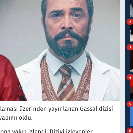
2
3
4
5
ulaması üzerinden yayınlanan Gassal dizisi
yapımı oldu.
ona yakın izlendi. Diziyi izleyenler
6