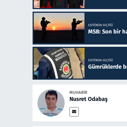
EDITÖRÜN SEÇTIĞI
MSB: Son bir ha
EDITÖRÜN SEÇTIĞI
Gümrüklerde bu 
MUHABIR
Nusret Odabaş