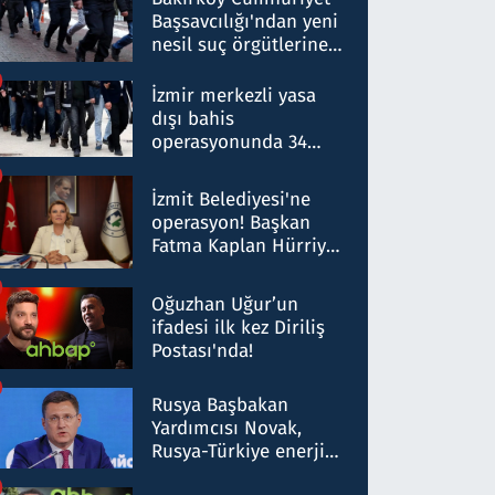
Başsavcılığı'ndan yeni
nesil suç örgütlerine
operasyon: 50 şüpheli
hakkında gözaltı kararı
İzmir merkezli yasa
dışı bahis
operasyonunda 34
gözaltı: Yaklaşık 2
Milyar liralık para
İzmit Belediyesi'ne
trafiği tespit edildi
operasyon! Başkan
Fatma Kaplan Hürriyet
ve eşi gözaltına alındı
Oğuzhan Uğur’un
ifadesi ilk kez Diriliş
Postası'nda!
Rusya Başbakan
Yardımcısı Novak,
Rusya-Türkiye enerji
ortaklığının stratejik