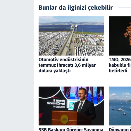
Bunlar da ilginizi çekebilir
Otomotiv endüstrisinin
TMO, 2026
temmuz ihracatı 3,6 milyar
kabuklu fı
dolara yaklaştı
belirledi
SSB Başkanı Görgün: Savunma
Dünyanın 