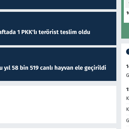
1
ftada 1 PKK'lı terörist teslim oldu
1
yıl 58 bin 519 canlı hayvan ele geçirildi
G
1
K
K
G