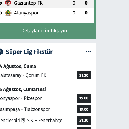
Gaziantep FK
0
0
9
Alanyaspor
0
0
0
Detaylar için tıklayın
Süper Lig Fikstür
4 Ağustos, Cuma
alatasaray - Çorum FK
21:30
5 Ağustos, Cumartesi
onyaspor - Rizespor
19:00
asımpaşa - Trabzonspor
19:00
ençlerbirliği S.K. - Fenerbahçe
21:30