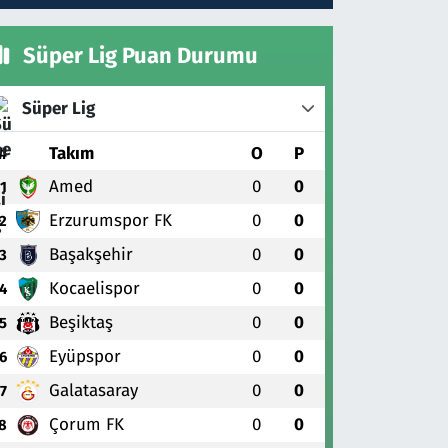
Süper Lig Puan Durumu
Süper Lig
#
Takım
O
P
Amed
0
0
1
Erzurumspor FK
0
0
2
Başakşehir
0
0
3
Kocaelispor
0
0
4
Beşiktaş
0
0
5
Eyüpspor
0
0
6
Galatasaray
0
0
7
Çorum FK
0
0
8