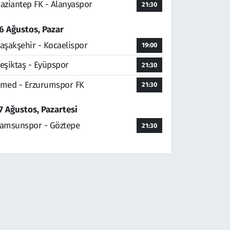
aziantep FK - Alanyaspor
21:30
6 Ağustos, Pazar
aşakşehir - Kocaelispor
19:00
eşiktaş - Eyüpspor
21:30
med - Erzurumspor FK
21:30
7 Ağustos, Pazartesi
amsunspor - Göztepe
21:30