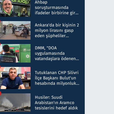
nitelikte olduğunu
Ahbap
belirtti
soruşturmasında
ifadeler birbirine girdi:
Dokuz şüphelinin
ifadelerinden ortaya
Ankara'da bir kişinin 2
çıkan tablo şok etti
milyon lirasını gasp
eden şüpheliler
Kırıkkale'de yakalandı
DMM, "DOA
uygulamasında
vatandaşlara ödenen
iade tutarlarının
düşürüldüğü" iddiasını
Tutuklanan CHP Silivri
yalanladı
İlçe Başkanı Bulut'un
hesabında milyonluk
para trafiğine: Patron
talimat verdi, ben
Husiler: Suudi
gönderdim
Arabistan'ın Aramco
tesislerini hedef aldık