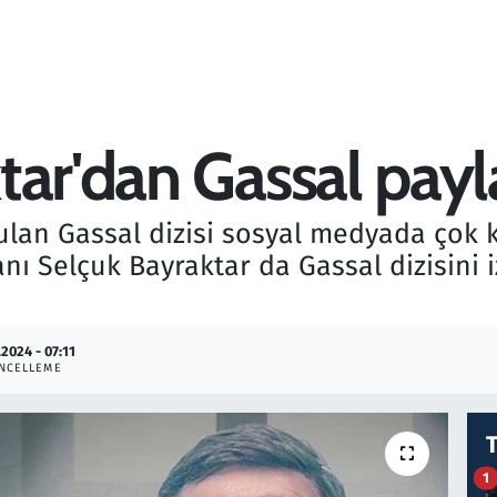
tar'dan Gassal payl
şulan Gassal dizisi sosyal medyada çok
 Selçuk Bayraktar da Gassal dizisini iz
.2024 - 07:11
NCELLEME
1