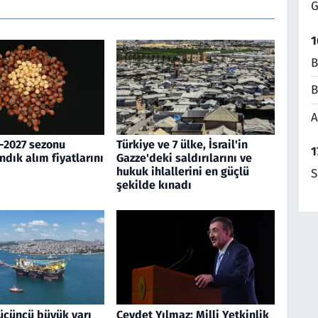
G
1
B
B
A
-2027 sezonu
Türkiye ve 7 ülke, İsrail'in
1
ndık alım fiyatlarını
Gazze'deki saldırılarını ve
hukuk ihlallerini en güçlü
S
şekilde kınadı
üçüncü büyük yarı
Cevdet Yılmaz: Milli Yetkinlik