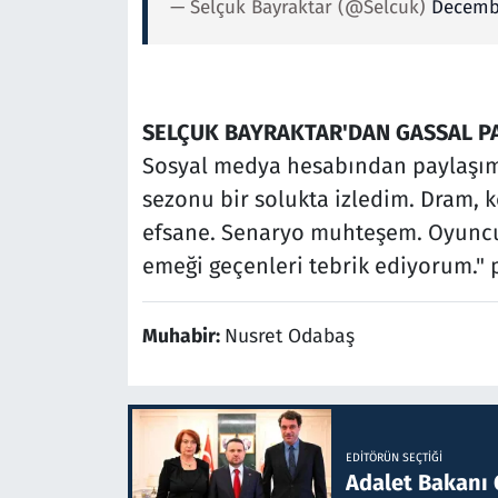
— Selçuk Bayraktar (@Selcuk)
Decembe
SELÇUK BAYRAKTAR'DAN GASSAL P
Sosyal medya hesabından paylaşım 
sezonu bir solukta izledim. Dram, k
efsane. Senaryo muhteşem. Oyuncu
emeği geçenleri tebrik ediyorum."
Muhabir:
Nusret Odabaş
EDITÖRÜN SEÇTIĞI
Adalet Bakanı 