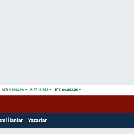
ALTIN
6513.94
BİST
13.768
BTC
64.602,05
mi İlanlar
Yazarlar