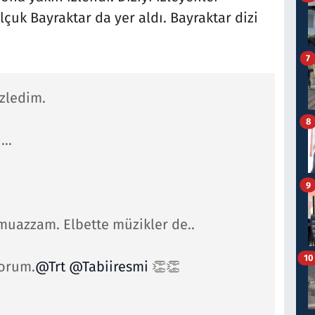
lçuk Bayraktar da yer aldı. Bayraktar dizi
7
zledim.
8
..
9
uazzam. Elbette müzikler de..
10
yorum.
@Trt
@Tabiiresmi
👏👏