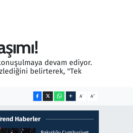
aşımı!
 konuşulmaya devam ediyor.
lediğini belirterek, "Tek
-
+
A
A
Trend Haberler
Bakırköy Cumhuriyet