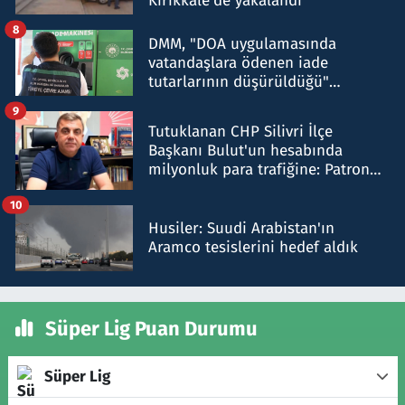
Kırıkkale'de yakalandı
8
DMM, "DOA uygulamasında
vatandaşlara ödenen iade
tutarlarının düşürüldüğü"
iddiasını yalanladı
9
Tutuklanan CHP Silivri İlçe
Başkanı Bulut'un hesabında
milyonluk para trafiğine: Patron
talimat verdi, ben gönderdim
10
Husiler: Suudi Arabistan'ın
Aramco tesislerini hedef aldık
Süper Lig Puan Durumu
Süper Lig