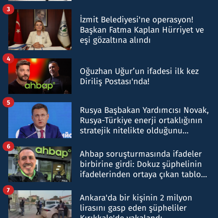
tespit edildi
3
İzmit Belediyesi'ne operasyon!
Başkan Fatma Kaplan Hürriyet ve
eşi gözaltına alındı
4
Oğuzhan Uğur’un ifadesi ilk kez
Diriliş Postası'nda!
5
Rusya Başbakan Yardımcısı Novak,
Rusya-Türkiye enerji ortaklığının
stratejik nitelikte olduğunu
belirtti
6
Ahbap soruşturmasında ifadeler
birbirine girdi: Dokuz şüphelinin
ifadelerinden ortaya çıkan tablo
şok etti
7
Ankara'da bir kişinin 2 milyon
lirasını gasp eden şüpheliler