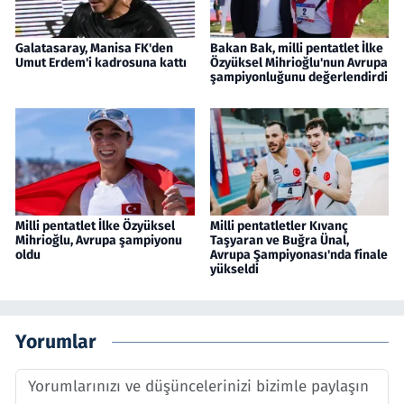
Galatasaray, Manisa FK'den
Bakan Bak, milli pentatlet İlke
Umut Erdem'i kadrosuna kattı
Özyüksel Mihrioğlu'nun Avrupa
şampiyonluğunu değerlendirdi
Milli pentatlet İlke Özyüksel
Milli pentatletler Kıvanç
Mihrioğlu, Avrupa şampiyonu
Taşyaran ve Buğra Ünal,
oldu
Avrupa Şampiyonası'nda finale
yükseldi
Yorumlar