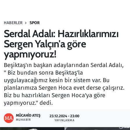
Gündem
HABERLER
SPOR
Haber
Serdal Adalı: Hazırlıklarımızı
Kültür Sanat
Sergen Yalçın'a göre
yapmıyoruz!
Kurumsal Haberler
Beşiktaş'ın başkan adaylarından Serdal Adalı,
Lezzet Durağı
'' Biz bundan sonra Beşiktaş'la
uygulayacağımız kesin bir sistem var. Bu
Memur ve Kamu
planlarımıza Sergen Hoca evet derse çalışırız.
Biz bu hazırlıkları Sergen Hoca'ya göre
Otomobil
yapmıyoruz.'' dedi.
Oyun
MÜCAHID ATEŞ
23.12.2024 - 23:00
MUHABIR
YAYINLANMA
Ramazan