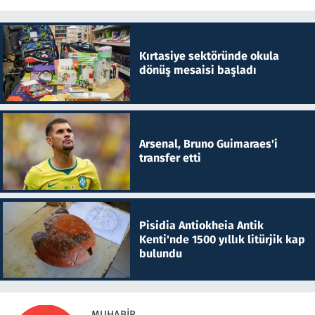
Kırtasiye sektöründe okula
dönüş mesaisi başladı
Arsenal, Bruno Guimaraes'i
transfer etti
Pisidia Antiokheia Antik
Kenti'nde 1500 yıllık litürjik kap
bulundu
MUHABIR