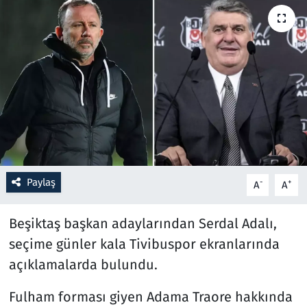
Resmi İlanlar
Rüya Tabirleri
Sağlık
Savunma Sanayi
Seçim 2023
Paylaş
-
+
A
A
Spor
Beşiktaş başkan adaylarından Serdal Adalı,
Teknoloji ve Bilim
seçime günler kala Tivibuspor ekranlarında
açıklamalarda bulundu.
Televizyon
Fulham forması giyen Adama Traore hakkında