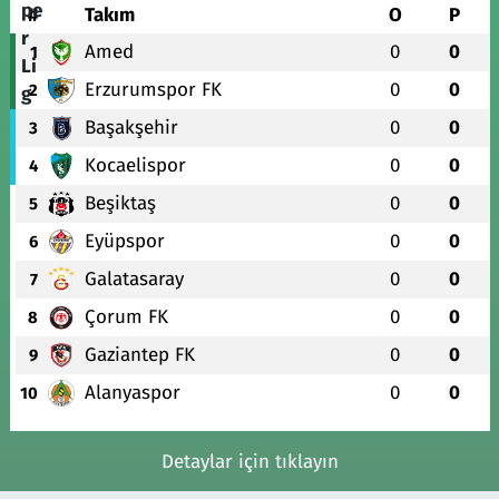
#
Takım
O
P
Amed
0
0
1
Erzurumspor FK
0
0
2
Başakşehir
0
0
3
Kocaelispor
0
0
4
Beşiktaş
0
0
5
Eyüpspor
0
0
6
Galatasaray
0
0
7
Çorum FK
0
0
8
Gaziantep FK
0
0
9
Alanyaspor
0
0
10
Detaylar için tıklayın