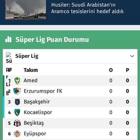
Husiler: Suudi Arabistan'ın
Aramco tesislerini hedef aldık
Süper Lig Puan Durumu
Süper Lig
#
Takım
O
P
Amed
0
0
1
Erzurumspor FK
0
0
2
Başakşehir
0
0
3
Kocaelispor
0
0
4
Beşiktaş
0
0
5
Eyüpspor
0
0
6