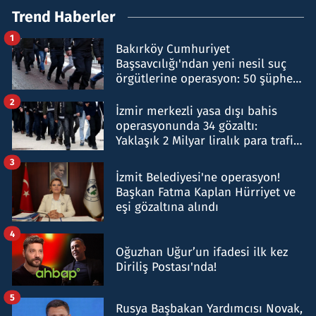
Trend Haberler
1
Bakırköy Cumhuriyet
Başsavcılığı'ndan yeni nesil suç
örgütlerine operasyon: 50 şüpheli
hakkında gözaltı kararı
2
İzmir merkezli yasa dışı bahis
operasyonunda 34 gözaltı:
Yaklaşık 2 Milyar liralık para trafiği
tespit edildi
3
İzmit Belediyesi'ne operasyon!
Başkan Fatma Kaplan Hürriyet ve
eşi gözaltına alındı
4
Oğuzhan Uğur’un ifadesi ilk kez
Diriliş Postası'nda!
5
Rusya Başbakan Yardımcısı Novak,