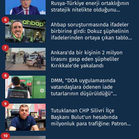
Rusya-Türkiye enerji ortaklığının
stratejik nitelikte olduğunu
belirtti
6
Ahbap soruşturmasında ifadeler
birbirine girdi: Dokuz şüphelinin
ifadelerinden ortaya çıkan tablo
şok etti
7
Ankara'da bir kişinin 2 milyon
lirasını gasp eden şüpheliler
Kırıkkale'de yakalandı
8
DMM, "DOA uygulamasında
vatandaşlara ödenen iade
tutarlarının düşürüldüğü"
iddiasını yalanladı
9
Tutuklanan CHP Silivri İlçe
Başkanı Bulut'un hesabında
milyonluk para trafiğine: Patron
talimat verdi, ben gönderdim
10