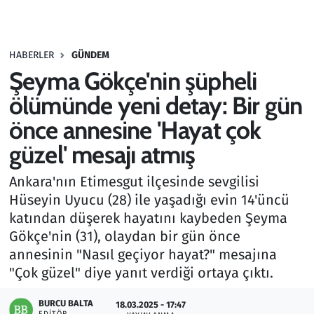
Gündem
HABERLER
GÜNDEM
Haber
Şeyma Gökçe'nin şüpheli
Kültür Sanat
ölümünde yeni detay: Bir gün
önce annesine 'Hayat çok
Kurumsal Haberler
güzel' mesajı atmış
Lezzet Durağı
Ankara'nın Etimesgut ilçesinde sevgilisi
Hüseyin Uyucu (28) ile yaşadığı evin 14'üncü
Memur ve Kamu
katından düşerek hayatını kaybeden Şeyma
Gökçe'nin (31), olaydan bir gün önce
Otomobil
annesinin "Nasıl geçiyor hayat?" mesajına
"Çok güzel" diye yanıt verdiği ortaya çıktı.
Oyun
BURCU BALTA
18.03.2025 - 17:47
Ramazan
EDITÖR