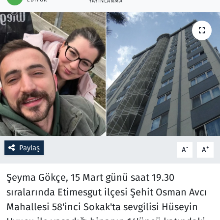
YAYINLANMA
Resmi İlanlar
Rüya Tabirleri
Sağlık
Savunma Sanayi
Seçim 2023
Spor
Paylaş
-
+
A
A
Teknoloji ve Bilim
Şeyma Gökçe, 15 Mart günü saat 19.30
sıralarında Etimesgut ilçesi Şehit Osman Avcı
Televizyon
Mahallesi 58'inci Sokak'ta sevgilisi Hüseyin