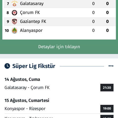
Galatasaray
0
0
7
Çorum FK
0
0
8
Gaziantep FK
0
0
9
Alanyaspor
0
0
10
Detaylar için tıklayın
Süper Lig Fikstür
14 Ağustos, Cuma
Galatasaray - Çorum FK
21:30
15 Ağustos, Cumartesi
Konyaspor - Rizespor
19:00