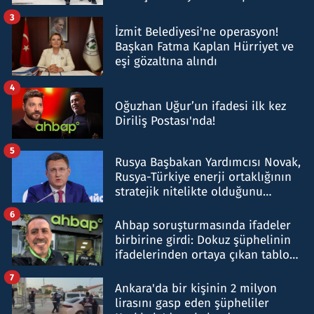
tespit edildi
3
İzmit Belediyesi'ne operasyon!
Başkan Fatma Kaplan Hürriyet ve
eşi gözaltına alındı
4
Oğuzhan Uğur’un ifadesi ilk kez
Diriliş Postası'nda!
5
Rusya Başbakan Yardımcısı Novak,
Rusya-Türkiye enerji ortaklığının
stratejik nitelikte olduğunu
belirtti
6
Ahbap soruşturmasında ifadeler
birbirine girdi: Dokuz şüphelinin
ifadelerinden ortaya çıkan tablo
şok etti
7
Ankara'da bir kişinin 2 milyon
lirasını gasp eden şüpheliler