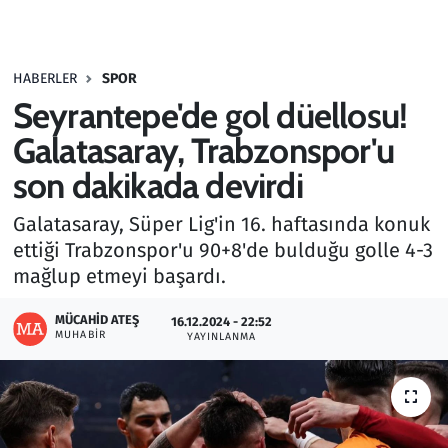
Gündem
HABERLER
SPOR
Haber
Seyrantepe'de gol düellosu!
Kültür Sanat
Galatasaray, Trabzonspor'u
son dakikada devirdi
Kurumsal Haberler
Galatasaray, Süper Lig'in 16. haftasında konuk
Lezzet Durağı
ettiği Trabzonspor'u 90+8'de bulduğu golle 4-3
mağlup etmeyi başardı.
Memur ve Kamu
MÜCAHID ATEŞ
16.12.2024 - 22:52
MUHABIR
YAYINLANMA
Otomobil
Oyun
Ramazan