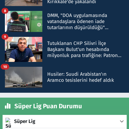
Kırıkkale'de yakalandı
8
DMM, "DOA uygulamasında
vatandaşlara ödenen iade
tutarlarının düşürüldüğü"
iddiasını yalanladı
9
Tutuklanan CHP Silivri İlçe
Başkanı Bulut'un hesabında
milyonluk para trafiğine: Patron
talimat verdi, ben gönderdim
10
Husiler: Suudi Arabistan'ın
Aramco tesislerini hedef aldık
Süper Lig Puan Durumu
Süper Lig