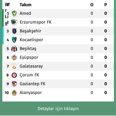
#
Takım
O
P
Amed
0
0
1
Erzurumspor FK
0
0
2
Başakşehir
0
0
3
Kocaelispor
0
0
4
Beşiktaş
0
0
5
Eyüpspor
0
0
6
Galatasaray
0
0
7
Çorum FK
0
0
8
Gaziantep FK
0
0
9
Alanyaspor
0
0
10
Detaylar için tıklayın