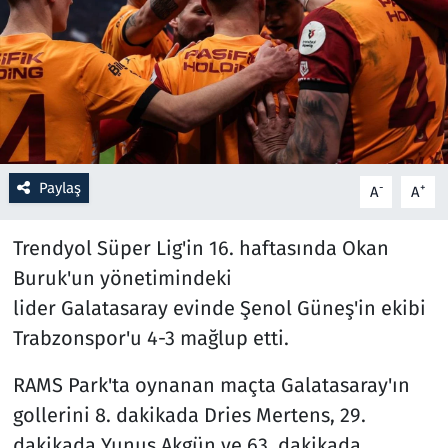
Resmi İlanlar
Rüya Tabirleri
Sağlık
Paylaş
-
+
A
A
Savunma Sanayi
Trendyol Süper Lig'in 16. haftasında Okan
Seçim 2023
Buruk'un yönetimindeki
Spor
lider Galatasaray evinde Şenol Güneş'in ekibi
Trabzonspor'u 4-3 mağlup etti.
Teknoloji ve Bilim
RAMS Park'ta oynanan maçta Galatasaray'ın
Televizyon
gollerini 8. dakikada Dries Mertens, 29.
dakikada Yunus Akgün ve 63. dakikada