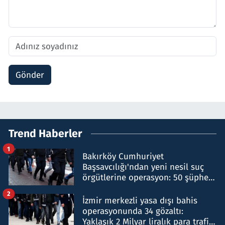
Gönder
Trend Haberler
1
Bakırköy Cumhuriyet
Başsavcılığı'ndan yeni nesil suç
örgütlerine operasyon: 50 şüpheli
hakkında gözaltı kararı
2
İzmir merkezli yasa dışı bahis
operasyonunda 34 gözaltı:
Yaklaşık 2 Milyar liralık para trafiği