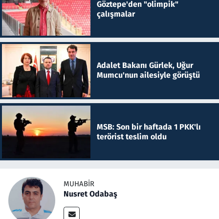
Göztepe'den "olimpik"
çalışmalar
Adalet Bakanı Gürlek, Uğur
Mumcu'nun ailesiyle görüştü
MSB: Son bir haftada 1 PKK'lı
terörist teslim oldu
MUHABIR
Nusret Odabaş