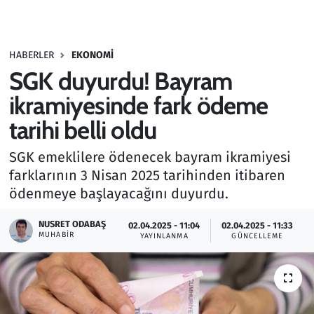
Gündem
HABERLER
EKONOMI
Haber
SGK duyurdu! Bayram
Kültür Sanat
ikramiyesinde fark ödeme
tarihi belli oldu
Kurumsal Haberler
SGK emeklilere ödenecek bayram ikramiyesi
Lezzet Durağı
farklarının 3 Nisan 2025 tarihinden itibaren
ödenmeye başlayacağını duyurdu.
Memur ve Kamu
NUSRET ODABAŞ
02.04.2025 - 11:04
02.04.2025 - 11:33
MUHABIR
YAYINLANMA
GÜNCELLEME
Otomobil
Oyun
Ramazan