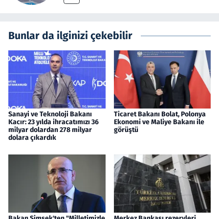
Bunlar da ilginizi çekebilir
Sanayi ve Teknoloji Bakanı
Ticaret Bakanı Bolat, Polonya
Kacır: 23 yılda ihracatımızı 36
Ekonomi ve Maliye Bakanı ile
milyar dolardan 278 milyar
görüştü
dolara çıkardık
Bakan Şimşek'ten "Milletimizle
Merkez Bankası rezervleri