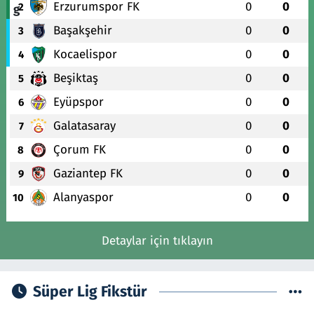
Erzurumspor FK
0
0
2
Başakşehir
0
0
3
Kocaelispor
0
0
4
Beşiktaş
0
0
5
Eyüpspor
0
0
6
Galatasaray
0
0
7
Çorum FK
0
0
8
Gaziantep FK
0
0
9
Alanyaspor
0
0
10
Detaylar için tıklayın
Süper Lig Fikstür