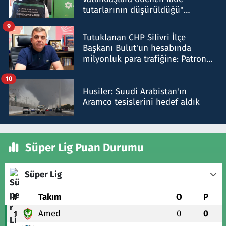
tutarlarının düşürüldüğü"
iddiasını yalanladı
9
Tutuklanan CHP Silivri İlçe
Başkanı Bulut'un hesabında
milyonluk para trafiğine: Patron
talimat verdi, ben gönderdim
10
Husiler: Suudi Arabistan'ın
Aramco tesislerini hedef aldık
Süper Lig Puan Durumu
Süper Lig
#
Takım
O
P
Amed
0
0
1