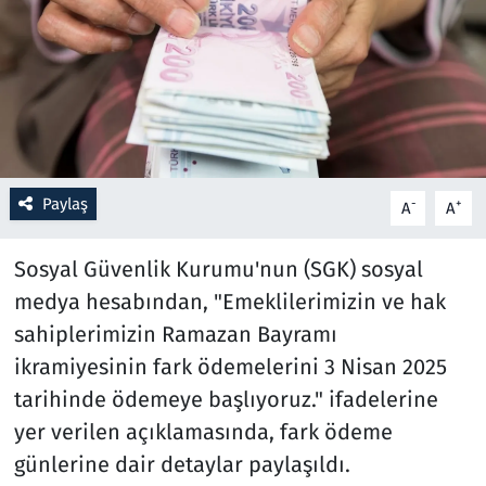
Resmi İlanlar
Rüya Tabirleri
Sağlık
Paylaş
-
+
A
A
Savunma Sanayi
Sosyal Güvenlik Kurumu'nun (SGK) sosyal
Seçim 2023
medya hesabından, "Emeklilerimizin ve hak
Spor
sahiplerimizin Ramazan Bayramı
ikramiyesinin fark ödemelerini 3 Nisan 2025
Teknoloji ve Bilim
tarihinde ödemeye başlıyoruz." ifadelerine
yer verilen açıklamasında, fark ödeme
Televizyon
günlerine dair detaylar paylaşıldı.