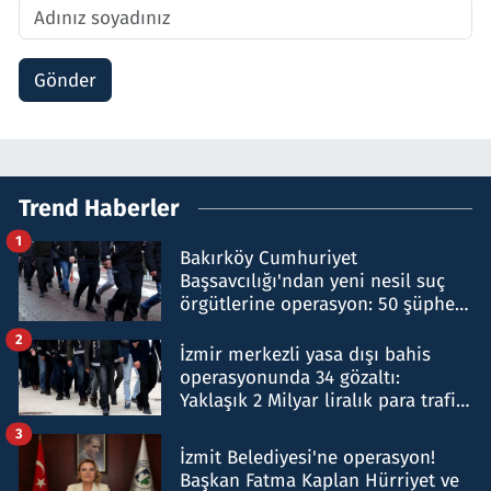
Gönder
Trend Haberler
1
Bakırköy Cumhuriyet
Başsavcılığı'ndan yeni nesil suç
örgütlerine operasyon: 50 şüpheli
hakkında gözaltı kararı
2
İzmir merkezli yasa dışı bahis
operasyonunda 34 gözaltı:
Yaklaşık 2 Milyar liralık para trafiği
tespit edildi
3
İzmit Belediyesi'ne operasyon!
Başkan Fatma Kaplan Hürriyet ve