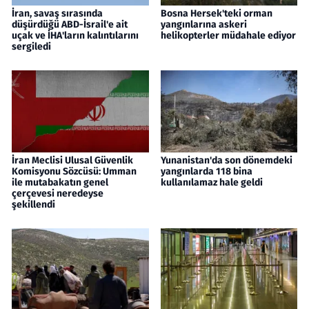
İran, savaş sırasında
Bosna Hersek'teki orman
düşürdüğü ABD-İsrail'e ait
yangınlarına askeri
uçak ve İHA'ların kalıntılarını
helikopterler müdahale ediyor
sergiledi
İran Meclisi Ulusal Güvenlik
Yunanistan'da son dönemdeki
Komisyonu Sözcüsü: Umman
yangınlarda 118 bina
ile mutabakatın genel
kullanılamaz hale geldi
çerçevesi neredeyse
şekillendi