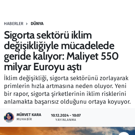
Gündem
HABERLER
DÜNYA
Haber
Sigorta sektörü iklim
Kültür Sanat
değişikliğiyle mücadelede
geride kalıyor: Maliyet 550
Kurumsal Haberler
milyar Euroyu aştı
Lezzet Durağı
İklim değişikliği, sigorta sektörünü zorlayarak
primlerin hızla artmasına neden oluyor. Yeni
Memur ve Kamu
bir rapor, sigorta şirketlerinin iklim risklerini
anlamakta başarısız olduğunu ortaya koyuyor.
Otomobil
MÜRVET KARA
10.12.2024 - 10:07
Oyun
MUHABIR
YAYINLANMA
Ramazan