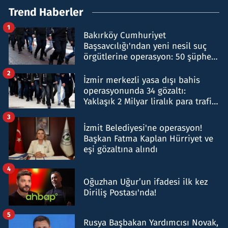
Trend Haberler
1
Bakırköy Cumhuriyet
Başsavcılığı'ndan yeni nesil suç
örgütlerine operasyon: 50 şüpheli
hakkında gözaltı kararı
2
İzmir merkezli yasa dışı bahis
operasyonunda 34 gözaltı:
Yaklaşık 2 Milyar liralık para trafiği
tespit edildi
3
İzmit Belediyesi'ne operasyon!
Başkan Fatma Kaplan Hürriyet ve
eşi gözaltına alındı
4
Oğuzhan Uğur’un ifadesi ilk kez
Diriliş Postası'nda!
5
Rusya Başbakan Yardımcısı Novak,