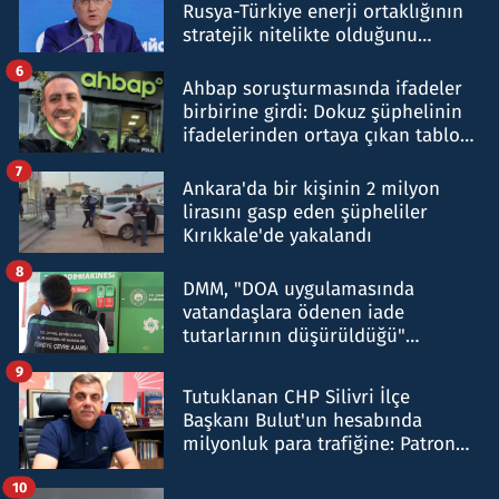
Rusya-Türkiye enerji ortaklığının
stratejik nitelikte olduğunu
belirtti
6
Ahbap soruşturmasında ifadeler
birbirine girdi: Dokuz şüphelinin
ifadelerinden ortaya çıkan tablo
şok etti
7
Ankara'da bir kişinin 2 milyon
lirasını gasp eden şüpheliler
Kırıkkale'de yakalandı
8
DMM, "DOA uygulamasında
vatandaşlara ödenen iade
tutarlarının düşürüldüğü"
iddiasını yalanladı
9
Tutuklanan CHP Silivri İlçe
Başkanı Bulut'un hesabında
milyonluk para trafiğine: Patron
talimat verdi, ben gönderdim
10