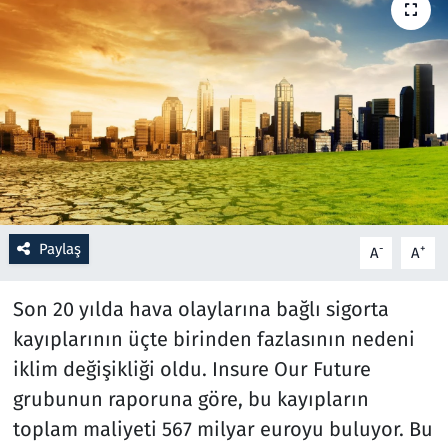
Resmi İlanlar
Rüya Tabirleri
Sağlık
Savunma Sanayi
Paylaş
Seçim 2023
-
+
A
A
Spor
Son 20 yılda hava olaylarına bağlı sigorta
kayıplarının üçte birinden fazlasının nedeni
Teknoloji ve Bilim
iklim değişikliği oldu. Insure Our Future
grubunun raporuna göre, bu kayıpların
Televizyon
toplam maliyeti 567 milyar euroyu buluyor. Bu