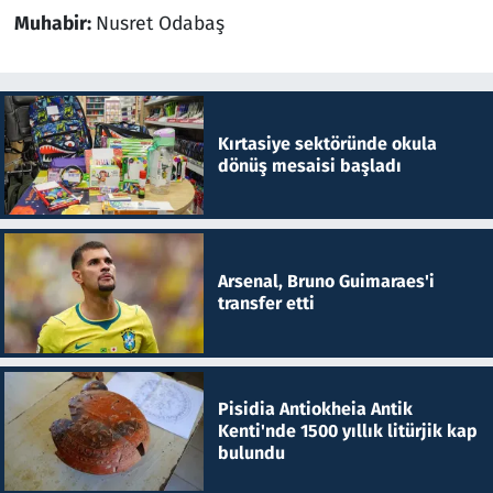
Muhabir:
Nusret Odabaş
Kırtasiye sektöründe okula
dönüş mesaisi başladı
Arsenal, Bruno Guimaraes'i
transfer etti
Pisidia Antiokheia Antik
Kenti'nde 1500 yıllık litürjik kap
bulundu