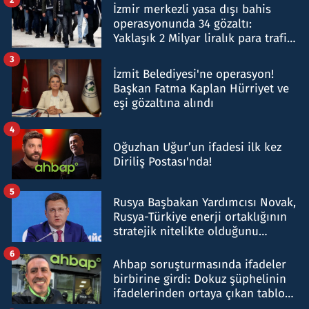
İzmir merkezli yasa dışı bahis
operasyonunda 34 gözaltı:
Yaklaşık 2 Milyar liralık para trafiği
tespit edildi
3
İzmit Belediyesi'ne operasyon!
Başkan Fatma Kaplan Hürriyet ve
eşi gözaltına alındı
4
Oğuzhan Uğur’un ifadesi ilk kez
Diriliş Postası'nda!
5
Rusya Başbakan Yardımcısı Novak,
Rusya-Türkiye enerji ortaklığının
stratejik nitelikte olduğunu
belirtti
6
Ahbap soruşturmasında ifadeler
birbirine girdi: Dokuz şüphelinin
ifadelerinden ortaya çıkan tablo
şok etti