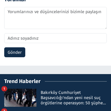
Gönder
Trend Haberler
1
Bakırköy Cumhuriyet
Başsavcılığı'ndan yeni nesil suç
örgütlerine operasyon: 50 şüpheli
hakkında gözaltı kararı
2