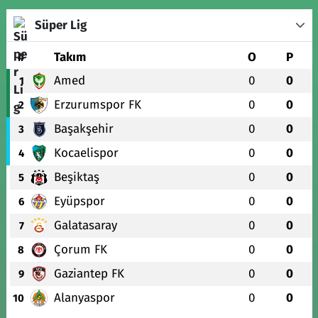
Süper Lig
#
Takım
O
P
Amed
0
0
1
Erzurumspor FK
0
0
2
Başakşehir
0
0
3
Kocaelispor
0
0
4
Beşiktaş
0
0
5
Eyüpspor
0
0
6
Galatasaray
0
0
7
Çorum FK
0
0
8
Gaziantep FK
0
0
9
Alanyaspor
0
0
10