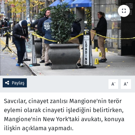
Resmi İlanlar
Rüya Tabirleri
Sağlık
Savunma Sanayi
Seçim 2023
Paylaş
-
+
A
A
Spor
Savcılar, cinayet zanlısı Mangione'nin terör
Teknoloji ve Bilim
eylemi olarak cinayeti işlediğini belirtirken,
Mangione'nin New York'taki avukatı, konuya
Televizyon
ilişkin açıklama yapmadı.