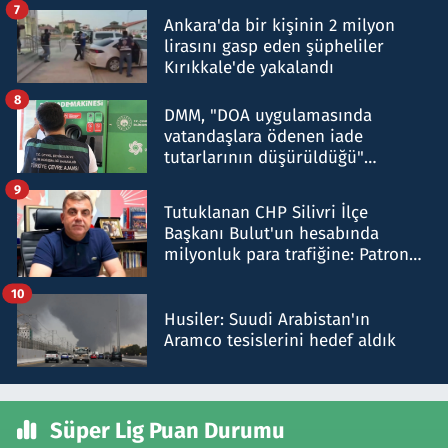
7
Ankara'da bir kişinin 2 milyon
lirasını gasp eden şüpheliler
Kırıkkale'de yakalandı
8
DMM, "DOA uygulamasında
vatandaşlara ödenen iade
tutarlarının düşürüldüğü"
iddiasını yalanladı
9
Tutuklanan CHP Silivri İlçe
Başkanı Bulut'un hesabında
milyonluk para trafiğine: Patron
talimat verdi, ben gönderdim
10
Husiler: Suudi Arabistan'ın
Aramco tesislerini hedef aldık
Süper Lig Puan Durumu