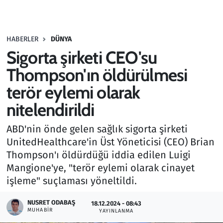
Gündem
HABERLER
DÜNYA
Haber
Sigorta şirketi CEO'su
Kültür Sanat
Thompson'ın öldürülmesi
terör eylemi olarak
Kurumsal Haberler
nitelendirildi
Lezzet Durağı
ABD'nin önde gelen sağlık sigorta şirketi
UnitedHealthcare'in Üst Yöneticisi (CEO) Brian
Memur ve Kamu
Thompson'ı öldürdüğü iddia edilen Luigi
Mangione'ye, "terör eylemi olarak cinayet
Otomobil
işleme" suçlaması yöneltildi.
Oyun
NUSRET ODABAŞ
18.12.2024 - 08:43
MUHABIR
YAYINLANMA
Ramazan