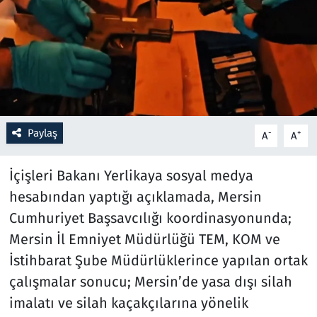
Resmi İlanlar
Rüya Tabirleri
Sağlık
Paylaş
-
+
A
A
Savunma Sanayi
İçişleri Bakanı Yerlikaya sosyal medya
Seçim 2023
hesabından yaptığı açıklamada, Mersin
Spor
Cumhuriyet Başsavcılığı koordinasyonunda;
Mersin İl Emniyet Müdürlüğü TEM, KOM ve
Teknoloji ve Bilim
İstihbarat Şube Müdürlüklerince yapılan ortak
çalışmalar sonucu; Mersin’de yasa dışı silah
Televizyon
imalatı ve silah kaçakçılarına yönelik