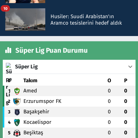
talimat verdi, ben gönderdim
10
Husiler: Suudi Arabistan'ın
Aramco tesislerini hedef aldık
Süper Lig Puan Durumu
Süper Lig
#
Takım
O
P
Amed
0
0
1
Erzurumspor FK
0
0
2
Başakşehir
0
0
3
Kocaelispor
0
0
4
Beşiktaş
0
0
5