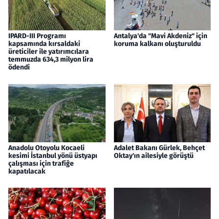
IPARD-III Programı
Antalya'da "Mavi Akdeniz" için
kapsamında kırsaldaki
koruma kalkanı oluşturuldu
üreticiler ile yatırımcılara
temmuzda 634,3 milyon lira
ödendi
Anadolu Otoyolu Kocaeli
Adalet Bakanı Gürlek, Behçet
kesimi İstanbul yönü üstyapı
Oktay'ın ailesiyle görüştü
çalışması için trafiğe
kapatılacak