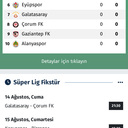
Eyüpspor
0
0
6
Galatasaray
0
0
7
Çorum FK
0
0
8
Gaziantep FK
0
0
9
Alanyaspor
0
0
10
Detaylar için tıklayın
Süper Lig Fikstür
14 Ağustos, Cuma
Galatasaray - Çorum FK
21:30
15 Ağustos, Cumartesi