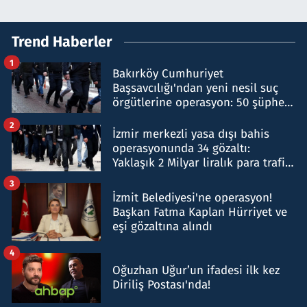
Trend Haberler
1
Bakırköy Cumhuriyet
Başsavcılığı'ndan yeni nesil suç
örgütlerine operasyon: 50 şüpheli
hakkında gözaltı kararı
2
İzmir merkezli yasa dışı bahis
operasyonunda 34 gözaltı:
Yaklaşık 2 Milyar liralık para trafiği
tespit edildi
3
İzmit Belediyesi'ne operasyon!
Başkan Fatma Kaplan Hürriyet ve
eşi gözaltına alındı
4
Oğuzhan Uğur’un ifadesi ilk kez
Diriliş Postası'nda!