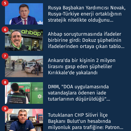
5
Rusya Başbakan Yardımcısı Novak,
Rusya-Türkiye enerji ortaklığının
stratejik nitelikte olduğunu
belirtti
6
Ahbap soruşturmasında ifadeler
birbirine girdi: Dokuz şüphelinin
ifadelerinden ortaya çıkan tablo
şok etti
7
Ankara'da bir kişinin 2 milyon
lirasını gasp eden şüpheliler
Kırıkkale'de yakalandı
8
DMM, "DOA uygulamasında
vatandaşlara ödenen iade
tutarlarının düşürüldüğü"
iddiasını yalanladı
9
Tutuklanan CHP Silivri İlçe
Başkanı Bulut'un hesabında
milyonluk para trafiğine: Patron