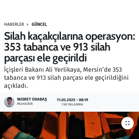
Gündem
HABERLER
GÜNCEL
Haber
Silah kaçakçılarına operasyon:
Kültür Sanat
353 tabanca ve 913 silah
parçası ele geçirildi
Kurumsal Haberler
İçişleri Bakanı Ali Yerlikaya, Mersin’de 353
Lezzet Durağı
tabanca ve 913 silah parçası ele geçirildiğini
açıkladı.
Memur ve Kamu
NUSRET ODABAŞ
11.03.2025 - 08:19
MUHABIR
YAYINLANMA
Otomobil
Oyun
Ramazan