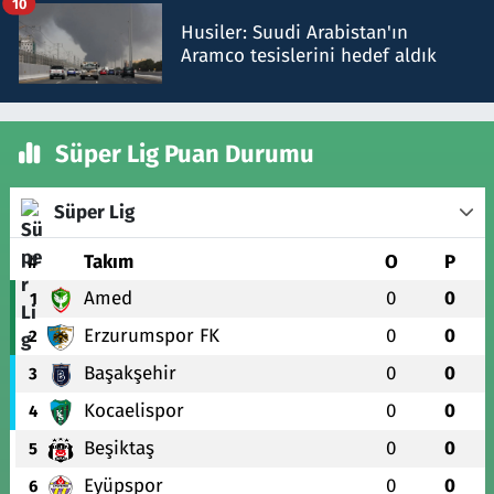
10
Husiler: Suudi Arabistan'ın
Aramco tesislerini hedef aldık
Süper Lig Puan Durumu
Süper Lig
#
Takım
O
P
Amed
0
0
1
Erzurumspor FK
0
0
2
Başakşehir
0
0
3
Kocaelispor
0
0
4
Beşiktaş
0
0
5
Eyüpspor
0
0
6