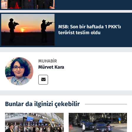
MSB: Son bir haftada 1 PKK'lı
terörist teslim oldu
MUHABIR
Mürvet Kara
Bunlar da ilginizi çekebilir