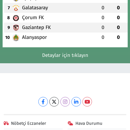
Galatasaray
0
0
7
Çorum FK
0
0
8
Gaziantep FK
0
0
9
Alanyaspor
0
0
10
Detaylar için tıklayın
Nöbetçi Eczaneler
Hava Durumu