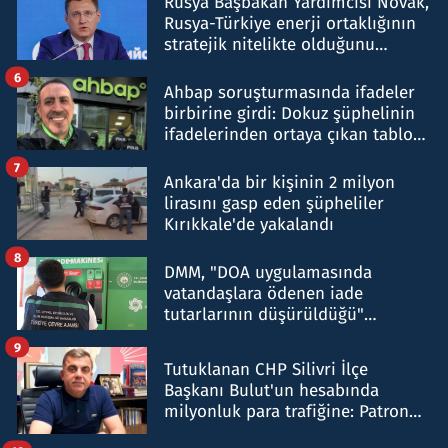
Rusya Başbakan Yardımcısı Novak,
Rusya-Türkiye enerji ortaklığının
stratejik nitelikte olduğunu
belirtti
6
Ahbap soruşturmasında ifadeler
birbirine girdi: Dokuz şüphelinin
ifadelerinden ortaya çıkan tablo
şok etti
7
Ankara'da bir kişinin 2 milyon
lirasını gasp eden şüpheliler
Kırıkkale'de yakalandı
8
DMM, "DOA uygulamasında
vatandaşlara ödenen iade
tutarlarının düşürüldüğü"
iddiasını yalanladı
9
Tutuklanan CHP Silivri İlçe
Başkanı Bulut'un hesabında
milyonluk para trafiğine: Patron
talimat verdi, ben gönderdim