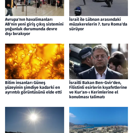
Avrupa'nın havalimanları
İsrail ile Lübnan arasındaki
AB'nin yeni giriş çıkış sistemini
müzakerelerin 7. turu Roma'da
yoğunluk durumunda devre
sürüyor
dışı bırakıyor
Bilim insanları Güneş
İsrailli Bakan Ben-Gvir'den,
yüzeyinin şimdiye kadarki en
Filistinli esirlerin kıyafetlerine
ayrıntılı görüntüsünü elde etti
ve Kur'an-ı Kerimlerine el
konulması talimatı