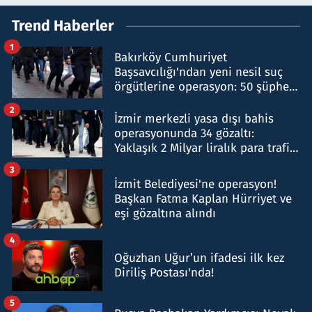
Trend Haberler
1
Bakırköy Cumhuriyet
Başsavcılığı'ndan yeni nesil suç
örgütlerine operasyon: 50 şüpheli
hakkında gözaltı kararı
2
İzmir merkezli yasa dışı bahis
operasyonunda 34 gözaltı:
Yaklaşık 2 Milyar liralık para trafiği
tespit edildi
3
İzmit Belediyesi'ne operasyon!
Başkan Fatma Kaplan Hürriyet ve
eşi gözaltına alındı
4
Oğuzhan Uğur’un ifadesi ilk kez
Diriliş Postası'nda!
5