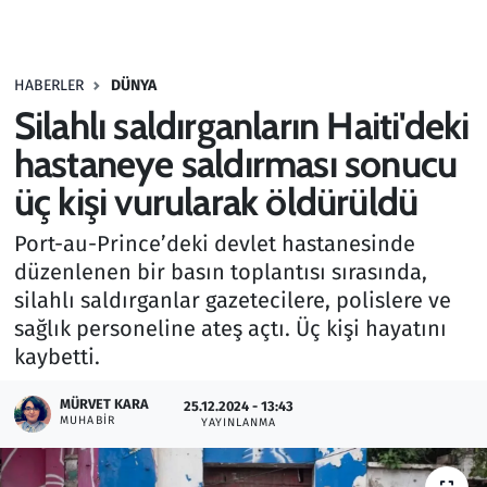
Gündem
HABERLER
DÜNYA
Haber
Silahlı saldırganların Haiti'deki
Kültür Sanat
hastaneye saldırması sonucu
üç kişi vurularak öldürüldü
Kurumsal Haberler
Port-au-Prince’deki devlet hastanesinde
Lezzet Durağı
düzenlenen bir basın toplantısı sırasında,
silahlı saldırganlar gazetecilere, polislere ve
Memur ve Kamu
sağlık personeline ateş açtı. Üç kişi hayatını
kaybetti.
Otomobil
MÜRVET KARA
25.12.2024 - 13:43
MUHABIR
Oyun
YAYINLANMA
Ramazan