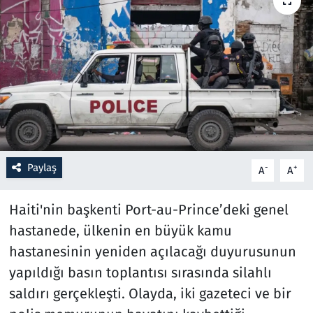
Resmi İlanlar
Rüya Tabirleri
Sağlık
Savunma Sanayi
Paylaş
-
+
A
A
Seçim 2023
Haiti'nin başkenti Port-au-Prince’deki genel
Spor
hastanede, ülkenin en büyük kamu
Teknoloji ve Bilim
hastanesinin yeniden açılacağı duyurusunun
yapıldığı basın toplantısı sırasında silahlı
Televizyon
saldırı gerçekleşti. Olayda, iki gazeteci ve bir