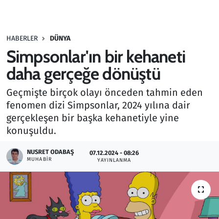
Gündem
HABERLER
DÜNYA
Haber
Simpsonlar'ın bir kehaneti
Kültür Sanat
daha gerçeğe dönüştü
Geçmişte birçok olayı önceden tahmin eden
Kurumsal Haberler
fenomen dizi Simpsonlar, 2024 yılına dair
gerçekleşen bir başka kehanetiyle yine
Lezzet Durağı
konuşuldu.
Memur ve Kamu
NUSRET ODABAŞ
07.12.2024 - 08:26
MUHABIR
YAYINLANMA
Otomobil
Oyun
Ramazan