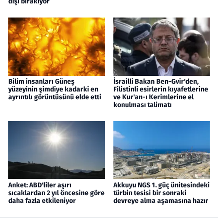
dışı bırakıyor
Bilim insanları Güneş
İsrailli Bakan Ben-Gvir'den,
yüzeyinin şimdiye kadarki en
Filistinli esirlerin kıyafetlerine
ayrıntılı görüntüsünü elde etti
ve Kur'an-ı Kerimlerine el
konulması talimatı
Anket: ABD'liler aşırı
Akkuyu NGS 1. güç ünitesindeki
sıcaklardan 2 yıl öncesine göre
türbin tesisi bir sonraki
daha fazla etkileniyor
devreye alma aşamasına hazır