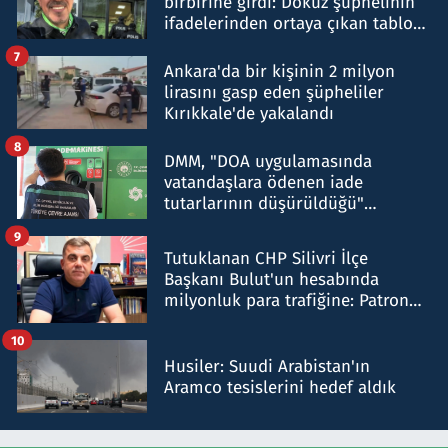
birbirine girdi: Dokuz şüphelinin
ifadelerinden ortaya çıkan tablo
şok etti
7
Ankara'da bir kişinin 2 milyon
lirasını gasp eden şüpheliler
Kırıkkale'de yakalandı
8
DMM, "DOA uygulamasında
vatandaşlara ödenen iade
tutarlarının düşürüldüğü"
iddiasını yalanladı
9
Tutuklanan CHP Silivri İlçe
Başkanı Bulut'un hesabında
milyonluk para trafiğine: Patron
talimat verdi, ben gönderdim
10
Husiler: Suudi Arabistan'ın
Aramco tesislerini hedef aldık