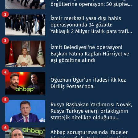
örgütlerine operasyon: 50 şüpheli
hakkında gözaltı kararı
2
İzmir merkezli yasa dışı bahis
operasyonunda 34 gözaltı:
Yaklaşık 2 Milyar liralık para trafiği
tespit edildi
3
İzmit Belediyesi'ne operasyon!
Başkan Fatma Kaplan Hürriyet ve
eşi gözaltına alındı
4
Oğuzhan Uğur’un ifadesi ilk kez
Diriliş Postası'nda!
5
Rusya Başbakan Yardımcısı Novak,
Rusya-Türkiye enerji ortaklığının
stratejik nitelikte olduğunu
belirtti
6
Ahbap soruşturmasında ifadeler