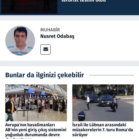
MUHABIR
Nusret Odabaş
Bunlar da ilginizi çekebilir
Avrupa'nın havalimanları
İsrail ile Lübnan arasındaki
AB'nin yeni giriş çıkış sistemini
müzakerelerin 7. turu Roma'da
yoğunluk durumunda devre
sürüyor