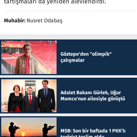
tartışmaları da yeniden alevlendirdi.
Muhabir:
Nusret Odabaş
Göztepe'den "olimpik"
çalışmalar
Adalet Bakanı Gürlek, Uğur
Mumcu'nun ailesiyle görüştü
MSB: Son bir haftada 1 PKK'lı
terörist teslim oldu