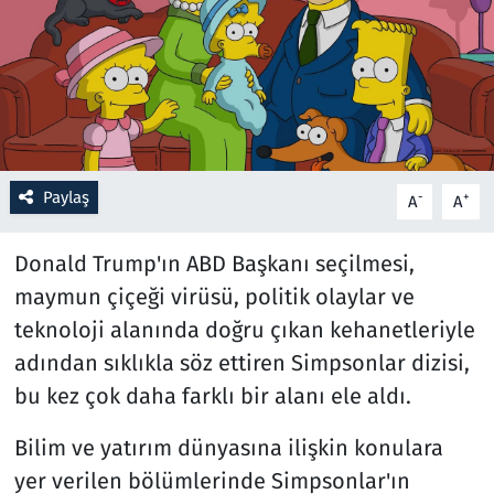
Resmi İlanlar
Rüya Tabirleri
Sağlık
Paylaş
-
+
A
A
Savunma Sanayi
Donald Trump'ın ABD Başkanı seçilmesi,
Seçim 2023
maymun çiçeği virüsü, politik olaylar ve
teknoloji alanında doğru çıkan kehanetleriyle
Spor
adından sıklıkla söz ettiren Simpsonlar dizisi,
Teknoloji ve Bilim
bu kez çok daha farklı bir alanı ele aldı.
Televizyon
Bilim ve yatırım dünyasına ilişkin konulara
yer verilen bölümlerinde Simpsonlar'ın