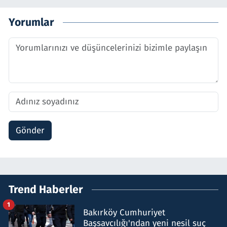
Yorumlar
Gönder
Trend Haberler
1
Bakırköy Cumhuriyet
Başsavcılığı'ndan yeni nesil suç