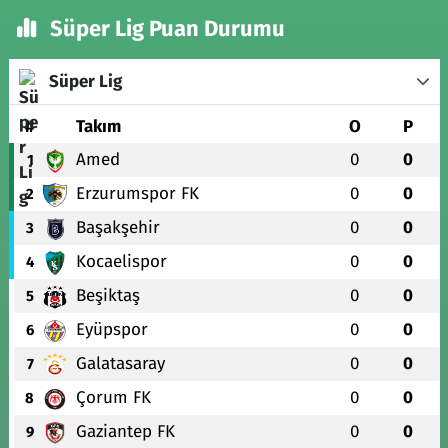
Süper Lig Puan Durumu
Süper Lig
#
Takım
O
P
Amed
0
0
1
Erzurumspor FK
0
0
2
Başakşehir
0
0
3
Kocaelispor
0
0
4
Beşiktaş
0
0
5
Eyüpspor
0
0
6
Galatasaray
0
0
7
Çorum FK
0
0
8
Gaziantep FK
0
0
9