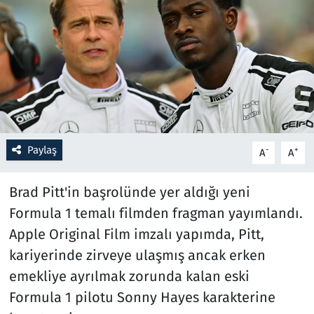
Resmi İlanlar
Rüya Tabirleri
Sağlık
Savunma Sanayi
Paylaş
-
+
A
A
Seçim 2023
Brad Pitt'in başrolünde yer aldığı yeni
Spor
Formula 1 temalı filmden fragman yayımlandı.
Apple Original Film imzalı yapımda, Pitt,
Teknoloji ve Bilim
kariyerinde zirveye ulaşmış ancak erken
emekliye ayrılmak zorunda kalan eski
Televizyon
Formula 1 pilotu Sonny Hayes karakterine