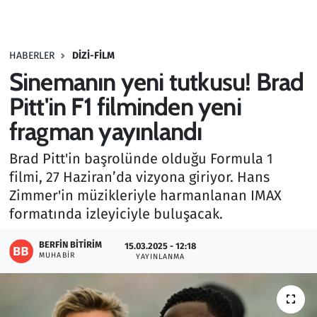
Gündem
HABERLER
DIZI-FILM
Haber
Sinemanın yeni tutkusu! Brad
Kültür Sanat
Pitt'in F1 filminden yeni
fragman yayınlandı
Kurumsal Haberler
Brad Pitt'in başrolünde olduğu Formula 1
Lezzet Durağı
filmi, 27 Haziran’da vizyona giriyor. Hans
Zimmer'in müzikleriyle harmanlanan IMAX
Memur ve Kamu
formatında izleyiciyle buluşacak.
Otomobil
BERFIN BITIRIM
15.03.2025 - 12:18
MUHABIR
YAYINLANMA
Oyun
Ramazan