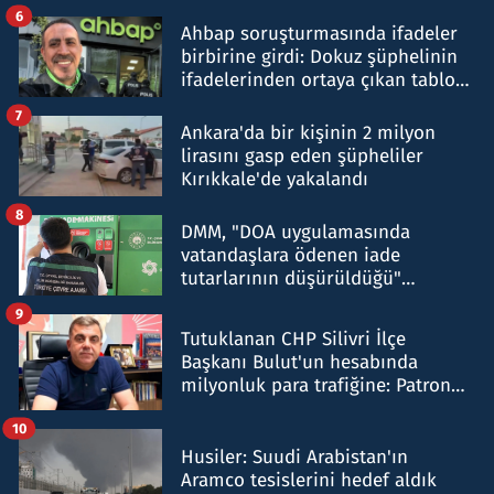
belirtti
6
Ahbap soruşturmasında ifadeler
birbirine girdi: Dokuz şüphelinin
ifadelerinden ortaya çıkan tablo
şok etti
7
Ankara'da bir kişinin 2 milyon
lirasını gasp eden şüpheliler
Kırıkkale'de yakalandı
8
DMM, "DOA uygulamasında
vatandaşlara ödenen iade
tutarlarının düşürüldüğü"
iddiasını yalanladı
9
Tutuklanan CHP Silivri İlçe
Başkanı Bulut'un hesabında
milyonluk para trafiğine: Patron
talimat verdi, ben gönderdim
10
Husiler: Suudi Arabistan'ın
Aramco tesislerini hedef aldık