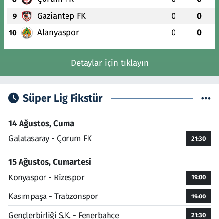
Gaziantep FK
0
0
9
Alanyaspor
0
0
10
Detaylar için tıklayın
Süper Lig Fikstür
14 Ağustos, Cuma
Galatasaray - Çorum FK
21:30
15 Ağustos, Cumartesi
Konyaspor - Rizespor
19:00
Kasımpaşa - Trabzonspor
19:00
Gençlerbirliği S.K. - Fenerbahçe
21:30