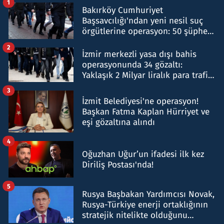
1
Bakırköy Cumhuriyet
Başsavcılığı'ndan yeni nesil suç
örgütlerine operasyon: 50 şüpheli
hakkında gözaltı kararı
2
İzmir merkezli yasa dışı bahis
operasyonunda 34 gözaltı:
Yaklaşık 2 Milyar liralık para trafiği
tespit edildi
3
İzmit Belediyesi'ne operasyon!
Başkan Fatma Kaplan Hürriyet ve
eşi gözaltına alındı
4
Oğuzhan Uğur’un ifadesi ilk kez
Diriliş Postası'nda!
5
Rusya Başbakan Yardımcısı Novak,
Rusya-Türkiye enerji ortaklığının
stratejik nitelikte olduğunu