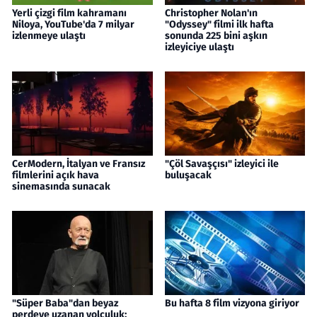
Yerli çizgi film kahramanı
Christopher Nolan'ın
Niloya, YouTube'da 7 milyar
"Odyssey" filmi ilk hafta
izlenmeye ulaştı
sonunda 225 bini aşkın
izleyiciye ulaştı
CerModern, İtalyan ve Fransız
"Çöl Savaşçısı" izleyici ile
filmlerini açık hava
buluşacak
sinemasında sunacak
"Süper Baba"dan beyaz
Bu hafta 8 film vizyona giriyor
perdeye uzanan yolculuk: