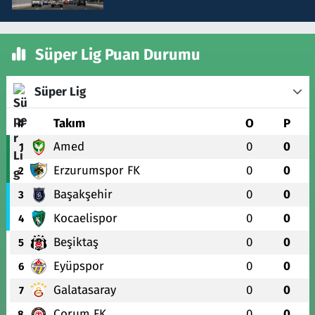
Süper Lig Puan Durumu
Süper Lig
#
Takım
O
P
Amed
0
0
1
Erzurumspor FK
0
0
2
Başakşehir
0
0
3
Kocaelispor
0
0
4
Beşiktaş
0
0
5
Eyüpspor
0
0
6
Galatasaray
0
0
7
Çorum FK
0
0
8