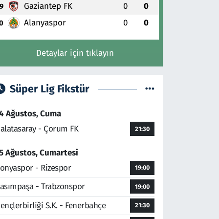
Gaziantep FK
0
0
9
Alanyaspor
0
0
0
Detaylar için tıklayın
Süper Lig Fikstür
4 Ağustos, Cuma
alatasaray - Çorum FK
21:30
5 Ağustos, Cumartesi
onyaspor - Rizespor
19:00
asımpaşa - Trabzonspor
19:00
ençlerbirliği S.K. - Fenerbahçe
21:30