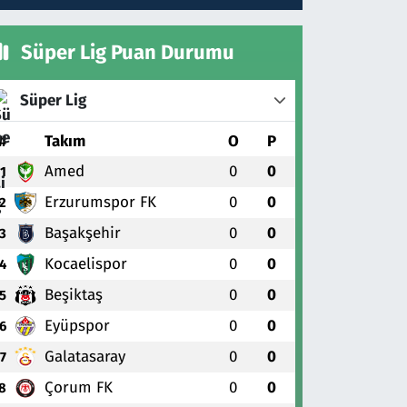
Süper Lig Puan Durumu
Süper Lig
#
Takım
O
P
Amed
0
0
1
Erzurumspor FK
0
0
2
Başakşehir
0
0
3
Kocaelispor
0
0
4
Beşiktaş
0
0
5
Eyüpspor
0
0
6
Galatasaray
0
0
7
Çorum FK
0
0
8