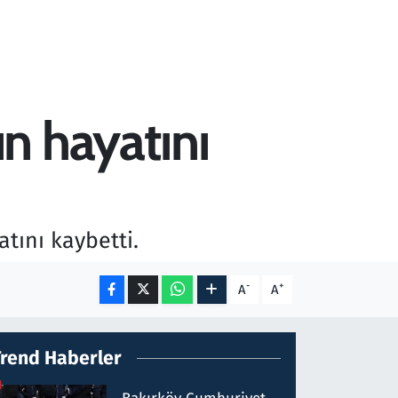
n hayatını
tını kaybetti.
-
+
A
A
Trend Haberler