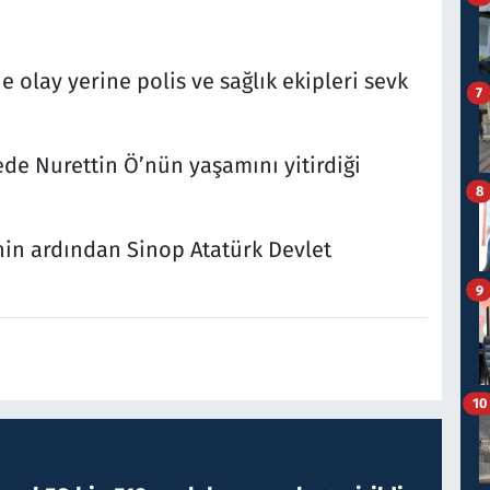
olay yerine polis ve sağlık ekipleri sevk
7
de Nurettin Ö’nün yaşamını yitirdiği
8
nin ardından Sinop Atatürk Devlet
9
10