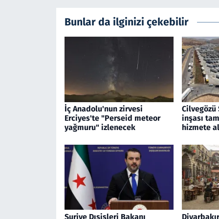
Bunlar da ilginizi çekebilir
İç Anadolu'nun zirvesi
Cilvegözü 
Erciyes'te "Perseid meteor
inşası tam
yağmuru" izlenecek
hizmete al
Suriye Dışişleri Bakanı
Diyarbakır