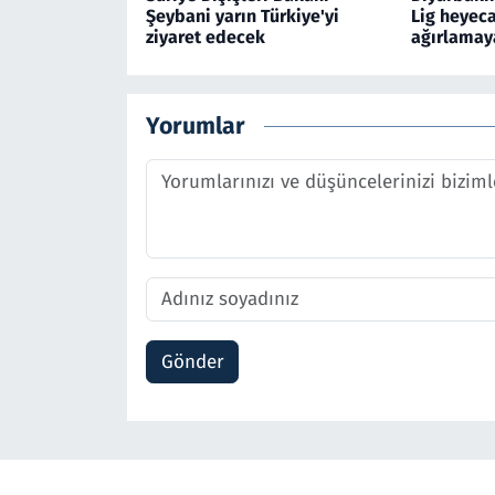
Şeybani yarın Türkiye'yi
Lig heyeca
ziyaret edecek
ağırlamaya
Yorumlar
Gönder