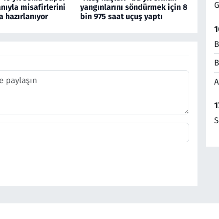
G
nıyla misafirlerini
yangınlarını söndürmek için 8
 hazırlanıyor
bin 975 saat uçuş yaptı
1
B
B
A
1
S