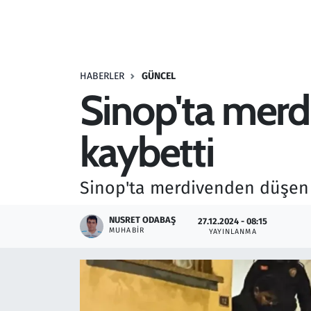
Resmi İlanlar
Rüya Tabirleri
HABERLER
GÜNCEL
Sinop'ta merd
Sağlık
kaybetti
Savunma Sanayi
Seçim 2023
Sinop'ta merdivenden düşen k
Spor
NUSRET ODABAŞ
27.12.2024 - 08:15
MUHABIR
YAYINLANMA
Teknoloji ve Bilim
Televizyon