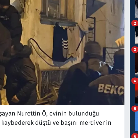
2
3
4
5
aşayan Nurettin Ö, evinin bulunduğu
i kaybederek düştü ve başını merdivenin
6