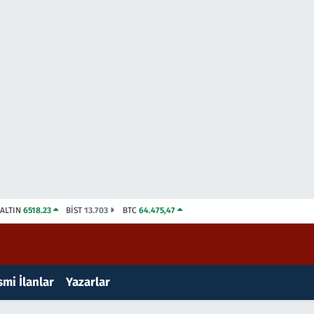
ALTIN
6518.23
BİST
13.703
BTC
64.475,47
mi İlanlar
Yazarlar