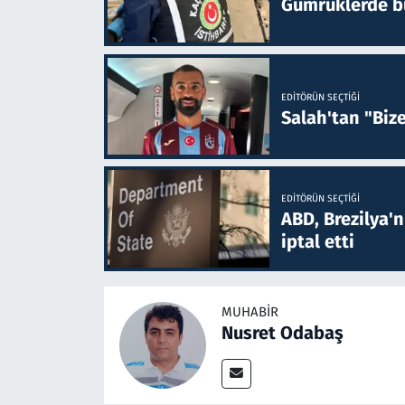
Gümrüklerde bu 
EDITÖRÜN SEÇTIĞI
Salah'tan "Biz
EDITÖRÜN SEÇTIĞI
ABD, Brezilya'
iptal etti
MUHABIR
Nusret Odabaş