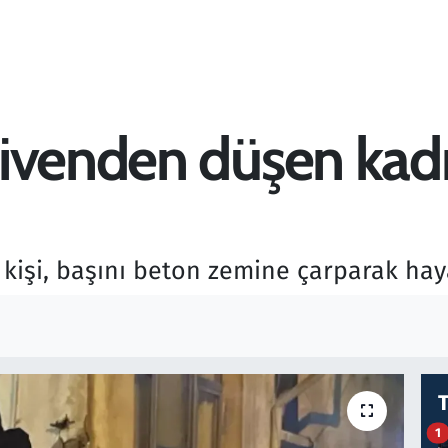
ivenden düşen kadı
işi, başını beton zemine çarparak haya
1