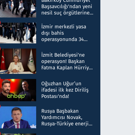
Bakırköy Cumhuriyet
Başsavcılığı'ndan yeni
nesil suç örgütlerine
operasyon: 50 şüpheli
hakkında gözaltı kararı
İzmir merkezli yasa
dışı bahis
operasyonunda 34
gözaltı: Yaklaşık 2
Milyar liralık para
İzmit Belediyesi'ne
trafiği tespit edildi
operasyon! Başkan
Fatma Kaplan Hürriyet
ve eşi gözaltına alındı
Oğuzhan Uğur’un
ifadesi ilk kez Diriliş
Postası'nda!
Rusya Başbakan
Yardımcısı Novak,
Rusya-Türkiye enerji
ortaklığının stratejik