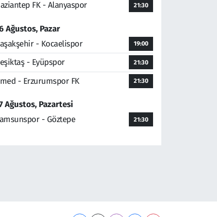
aziantep FK - Alanyaspor
21:30
6 Ağustos, Pazar
aşakşehir - Kocaelispor
19:00
eşiktaş - Eyüpspor
21:30
med - Erzurumspor FK
21:30
7 Ağustos, Pazartesi
amsunspor - Göztepe
21:30