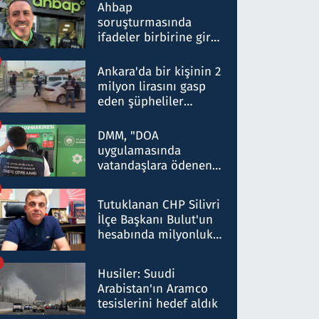
nitelikte olduğunu
Ahbap
belirtti
soruşturmasında
ifadeler birbirine girdi:
Dokuz şüphelinin
ifadelerinden ortaya
Ankara'da bir kişinin 2
çıkan tablo şok etti
milyon lirasını gasp
eden şüpheliler
Kırıkkale'de yakalandı
DMM, "DOA
uygulamasında
vatandaşlara ödenen
iade tutarlarının
düşürüldüğü" iddiasını
Tutuklanan CHP Silivri
yalanladı
İlçe Başkanı Bulut'un
hesabında milyonluk
para trafiğine: Patron
talimat verdi, ben
Husiler: Suudi
gönderdim
Arabistan'ın Aramco
tesislerini hedef aldık