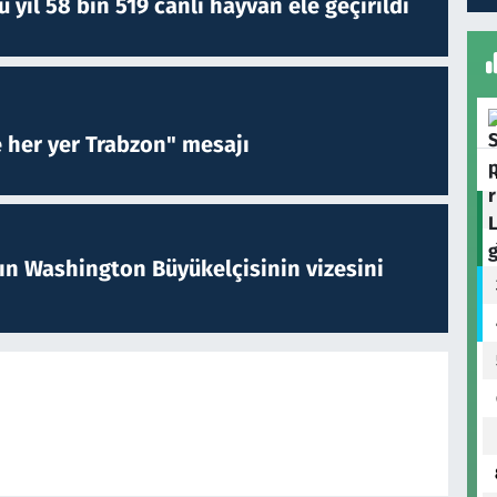
yıl 58 bin 519 canlı hayvan ele geçirildi
e her yer Trabzon" mesajı
nın Washington Büyükelçisinin vizesini