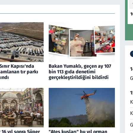
1
Sınır Kapısı'nda
Bakan Yumaklı, geçen ay 107
1
amlanan tır parkı
bin 113 gıda denetimi
ındı
gerçekleştirildiğini bildirdi
G
1
K
K
G
 16 yıl sonra Süper
"Ateş kuşları" bu yıl orman