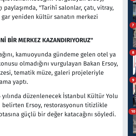
paylaşımda, "Tarihî salonlar, çatı, vitray,
 gar yeniden kültür sanatın merkezi
7
ENİ BİR MERKEZ KAZANDIRIYORUZ"
8
acağını, kamuoyunda gündeme gelen otel ya
 konusu olmadığını vurgulayan Bakan Ersoy,
esi, tematik müze, galeri projeleriyle
9
lama yaptı.
 yılında düzenlenecek İstanbul Kültür Yolu
belirten Ersoy, restorasyonun titizlikle
10
tasına güçlü bir değer katacağını söyledi.