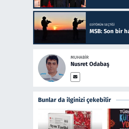
EDITÖRÜN SEÇTIĞI
MSB: Son bir ha
MUHABIR
Nusret Odabaş
Bunlar da ilginizi çekebilir