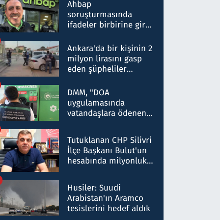
nitelikte olduğunu
Ahbap
belirtti
soruşturmasında
ifadeler birbirine girdi:
Dokuz şüphelinin
ifadelerinden ortaya
Ankara'da bir kişinin 2
çıkan tablo şok etti
milyon lirasını gasp
eden şüpheliler
Kırıkkale'de yakalandı
DMM, "DOA
uygulamasında
vatandaşlara ödenen
iade tutarlarının
düşürüldüğü" iddiasını
Tutuklanan CHP Silivri
yalanladı
İlçe Başkanı Bulut'un
hesabında milyonluk
para trafiğine: Patron
talimat verdi, ben
Husiler: Suudi
gönderdim
Arabistan'ın Aramco
tesislerini hedef aldık