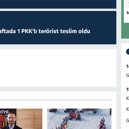
1
ftada 1 PKK'lı terörist teslim oldu
1
G
1
K
K
G