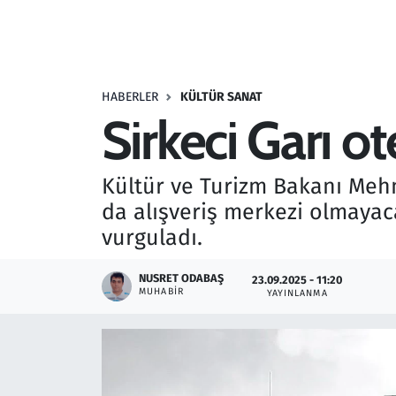
Resmi İlanlar
Rüya Tabirleri
HABERLER
KÜLTÜR SANAT
Sirkeci Garı 
Sağlık
Savunma Sanayi
Kültür ve Turizm Bakanı Mehm
da alışveriş merkezi olmayaca
Seçim 2023
vurguladı.
Spor
NUSRET ODABAŞ
23.09.2025 - 11:20
MUHABIR
YAYINLANMA
Teknoloji ve Bilim
Televizyon