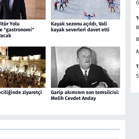
G
1
ltür Yolu
Kayak sezonu açıldı, Vali
B
ne "gastronomi"
kayak severleri davet etti
racak
B
A
1
S
iliğinde ziyaretçi
Garip akımının son temsilcisi:
Melih Cevdet Anday