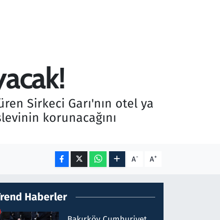
yacak!
ren Sirkeci Garı'nın otel ya
işlevinin korunacağını
-
+
A
A
Trend Haberler
Bakırköy Cumhuriyet