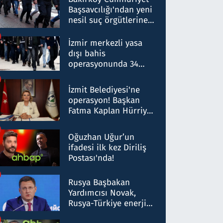
Başsavcılığı'ndan yeni
nesil suç örgütlerine
operasyon: 50 şüpheli
hakkında gözaltı kararı
İzmir merkezli yasa
dışı bahis
operasyonunda 34
gözaltı: Yaklaşık 2
Milyar liralık para
İzmit Belediyesi'ne
trafiği tespit edildi
operasyon! Başkan
Fatma Kaplan Hürriyet
ve eşi gözaltına alındı
Oğuzhan Uğur’un
ifadesi ilk kez Diriliş
Postası'nda!
Rusya Başbakan
Yardımcısı Novak,
Rusya-Türkiye enerji
ortaklığının stratejik