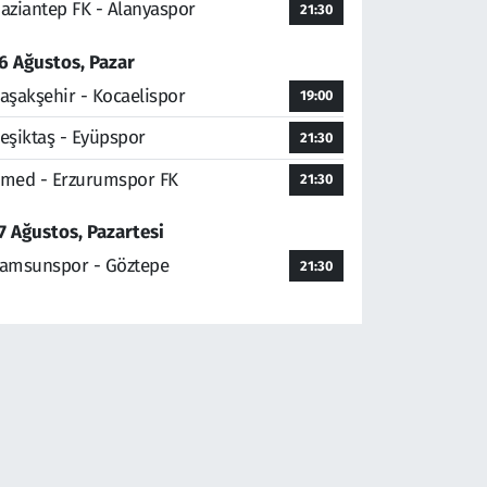
aziantep FK - Alanyaspor
21:30
6 Ağustos, Pazar
aşakşehir - Kocaelispor
19:00
eşiktaş - Eyüpspor
21:30
med - Erzurumspor FK
21:30
7 Ağustos, Pazartesi
amsunspor - Göztepe
21:30