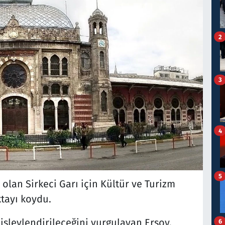
2
3
4
5
 olan Sirkeci Garı için Kültür ve Turizm
tayı koydu.
şlevlendirileceğini vurgulayan Ersoy,
6