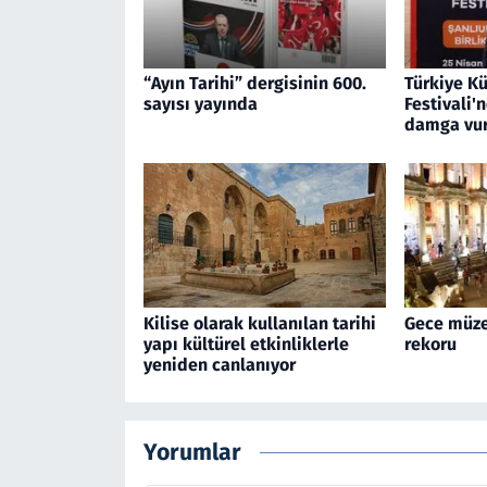
“Ayın Tarihi” dergisinin 600.
Türkiye Kü
sayısı yayında
Festivali'
damga vu
Kilise olarak kullanılan tarihi
Gece müzec
yapı kültürel etkinliklerle
rekoru
yeniden canlanıyor
Yorumlar