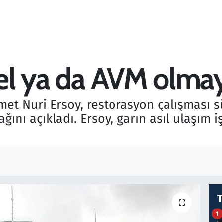
otel ya da AVM olma
et Nuri Ersoy, restorasyon çalışması sü
ğını açıkladı. Ersoy, garın asıl ulaşım 
1