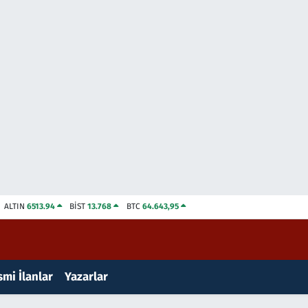
ALTIN
6513.94
BİST
13.768
BTC
64.643,95
mi İlanlar
Yazarlar