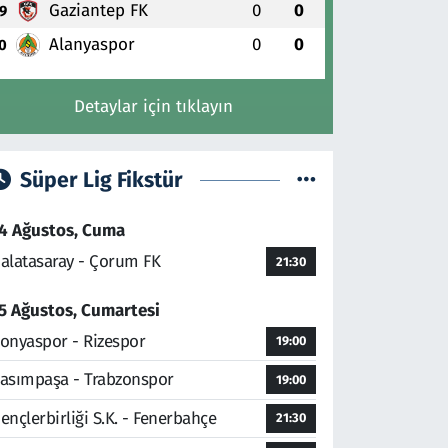
Gaziantep FK
0
0
9
Alanyaspor
0
0
0
Detaylar için tıklayın
Süper Lig Fikstür
4 Ağustos, Cuma
alatasaray - Çorum FK
21:30
5 Ağustos, Cumartesi
onyaspor - Rizespor
19:00
asımpaşa - Trabzonspor
19:00
ençlerbirliği S.K. - Fenerbahçe
21:30