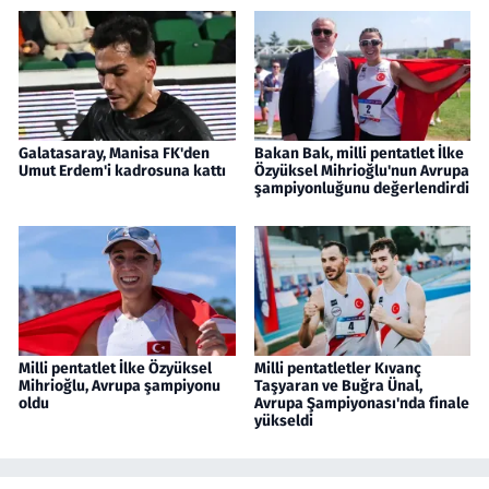
Galatasaray, Manisa FK'den
Bakan Bak, milli pentatlet İlke
Umut Erdem'i kadrosuna kattı
Özyüksel Mihrioğlu'nun Avrupa
şampiyonluğunu değerlendirdi
Milli pentatlet İlke Özyüksel
Milli pentatletler Kıvanç
Mihrioğlu, Avrupa şampiyonu
Taşyaran ve Buğra Ünal,
oldu
Avrupa Şampiyonası'nda finale
yükseldi