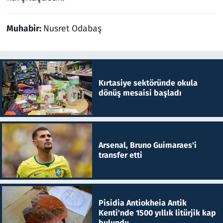
Muhabir:
Nusret Odabaş
Kırtasiye sektöründe okula
dönüş mesaisi başladı
Arsenal, Bruno Guimaraes'i
transfer etti
Pisidia Antiokheia Antik
Kenti'nde 1500 yıllık litürjik kap
bulundu