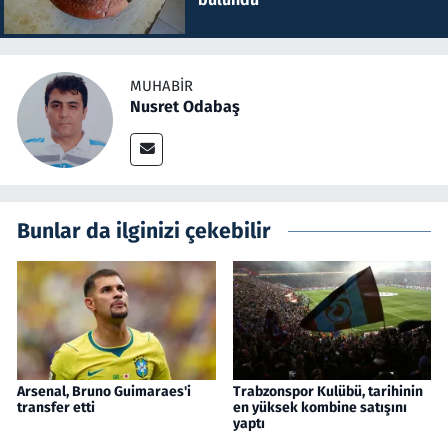
MUHABIR
Nusret Odabaş
Bunlar da ilginizi çekebilir
Arsenal, Bruno Guimaraes'i
Trabzonspor Kulübü, tarihinin
transfer etti
en yüksek kombine satışını
yaptı