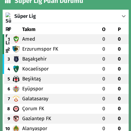
Süper Lig Puan Durumu
Süper Lig
#
Takım
O
P
Amed
0
0
1
Erzurumspor FK
0
0
2
Başakşehir
0
0
3
Kocaelispor
0
0
4
Beşiktaş
0
0
5
Eyüpspor
0
0
6
Galatasaray
0
0
7
Çorum FK
0
0
8
Gaziantep FK
0
0
9
Alanyaspor
0
0
10