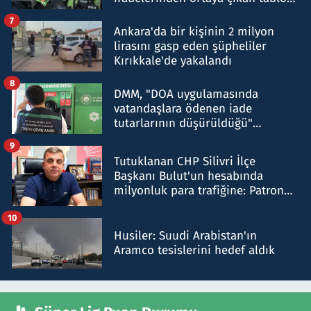
şok etti
7
Ankara'da bir kişinin 2 milyon
lirasını gasp eden şüpheliler
Kırıkkale'de yakalandı
8
DMM, "DOA uygulamasında
vatandaşlara ödenen iade
tutarlarının düşürüldüğü"
iddiasını yalanladı
9
Tutuklanan CHP Silivri İlçe
Başkanı Bulut'un hesabında
milyonluk para trafiğine: Patron
talimat verdi, ben gönderdim
10
Husiler: Suudi Arabistan'ın
Aramco tesislerini hedef aldık