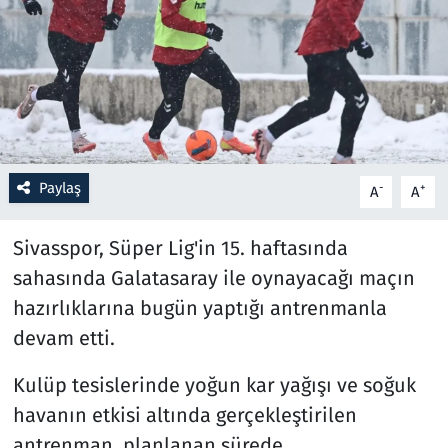
Resmi İlanlar
Rüya Tabirleri
Sağlık
Paylaş
-
+
A
A
Savunma Sanayi
Sivasspor, Süper Lig'in 15. haftasında
Seçim 2023
sahasında Galatasaray ile oynayacağı maçın
Spor
hazırlıklarına bugün yaptığı antrenmanla
devam etti.
Teknoloji ve Bilim
Kulüp tesislerinde yoğun kar yağışı ve soğuk
Televizyon
havanın etkisi altında gerçekleştirilen
antrenman, planlanan sürede