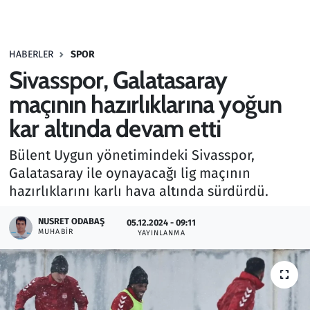
Gündem
HABERLER
SPOR
Haber
Sivasspor, Galatasaray
Kültür Sanat
maçının hazırlıklarına yoğun
kar altında devam etti
Kurumsal Haberler
Bülent Uygun yönetimindeki Sivasspor,
Lezzet Durağı
Galatasaray ile oynayacağı lig maçının
hazırlıklarını karlı hava altında sürdürdü.
Memur ve Kamu
NUSRET ODABAŞ
05.12.2024 - 09:11
MUHABIR
YAYINLANMA
Otomobil
Oyun
Ramazan