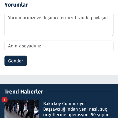
Yorumlar
Gönder
Trend Haberler
1
Bakırköy Cumhuriyet
Başsavcılığı'ndan yeni nesil suç
örgütlerine operasyon: 50 şüpheli