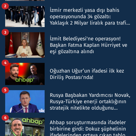
hakkında gözaltı kararı
2
İzmir merkezli yasa dışı bahis
operasyonunda 34 gözaltı:
Yaklaşık 2 Milyar liralık para trafiği
tespit edildi
3
İzmit Belediyesi'ne operasyon!
Başkan Fatma Kaplan Hürriyet ve
eşi gözaltına alındı
4
Oğuzhan Uğur’un ifadesi ilk kez
Diriliş Postası'nda!
5
Rusya Başbakan Yardımcısı Novak,
Rusya-Türkiye enerji ortaklığının
stratejik nitelikte olduğunu
belirtti
6
Ahbap soruşturmasında ifadeler
birbirine girdi: Dokuz şüphelinin
ifadelerinden ortaya çıkan tablo