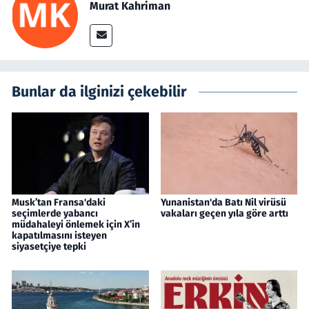
Murat Kahriman
Bunlar da ilginizi çekebilir
Musk’tan Fransa'daki
Yunanistan'da Batı Nil virüsü
seçimlerde yabancı
vakaları geçen yıla göre arttı
müdahaleyi önlemek için X’in
kapatılmasını isteyen
siyasetçiye tepki