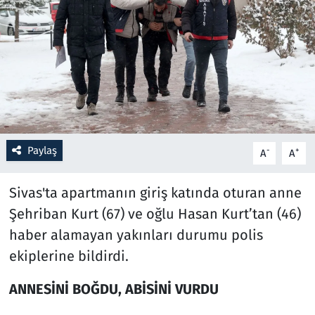
Resmi İlanlar
Rüya Tabirleri
Sağlık
Savunma Sanayi
Paylaş
-
+
A
A
Seçim 2023
Sivas'ta apartmanın giriş katında oturan anne
Spor
Şehriban Kurt (67) ve oğlu Hasan Kurt’tan (46)
haber alamayan yakınları durumu polis
Teknoloji ve Bilim
ekiplerine bildirdi.
Televizyon
ANNESİNİ BOĞDU, ABİSİNİ VURDU