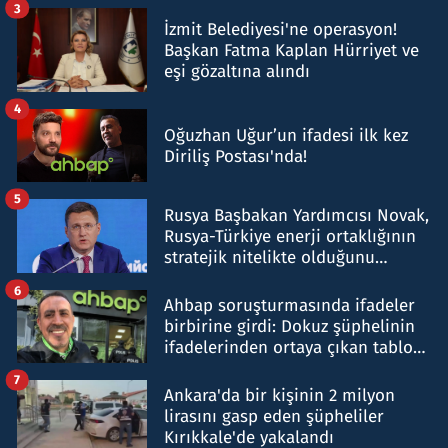
3
İzmit Belediyesi'ne operasyon!
Başkan Fatma Kaplan Hürriyet ve
eşi gözaltına alındı
4
Oğuzhan Uğur’un ifadesi ilk kez
Diriliş Postası'nda!
5
Rusya Başbakan Yardımcısı Novak,
Rusya-Türkiye enerji ortaklığının
stratejik nitelikte olduğunu
belirtti
6
Ahbap soruşturmasında ifadeler
birbirine girdi: Dokuz şüphelinin
ifadelerinden ortaya çıkan tablo
şok etti
7
Ankara'da bir kişinin 2 milyon
lirasını gasp eden şüpheliler
Kırıkkale'de yakalandı