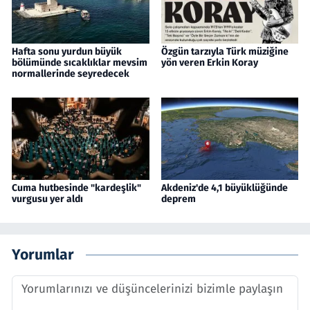
Hafta sonu yurdun büyük
Özgün tarzıyla Türk müziğine
bölümünde sıcaklıklar mevsim
yön veren Erkin Koray
normallerinde seyredecek
Cuma hutbesinde "kardeşlik"
Akdeniz'de 4,1 büyüklüğünde
vurgusu yer aldı
deprem
Yorumlar