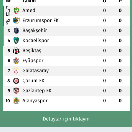
#
Takım
O
P
Amed
0
0
1
Erzurumspor FK
0
0
2
Başakşehir
0
0
3
Kocaelispor
0
0
4
Beşiktaş
0
0
5
Eyüpspor
0
0
6
Galatasaray
0
0
7
Çorum FK
0
0
8
Gaziantep FK
0
0
9
Alanyaspor
0
0
10
Detaylar için tıklayın