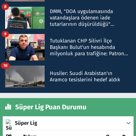
8
DMM, "DOA uygulamasında
vatandaşlara ödenen iade
tutarlarının düşürüldüğü"
iddiasını yalanladı
9
Tutuklanan CHP Silivri İlçe
Başkanı Bulut'un hesabında
milyonluk para trafiğine: Patron
talimat verdi, ben gönderdim
10
Husiler: Suudi Arabistan'ın
Aramco tesislerini hedef aldık
Süper Lig Puan Durumu
Süper Lig