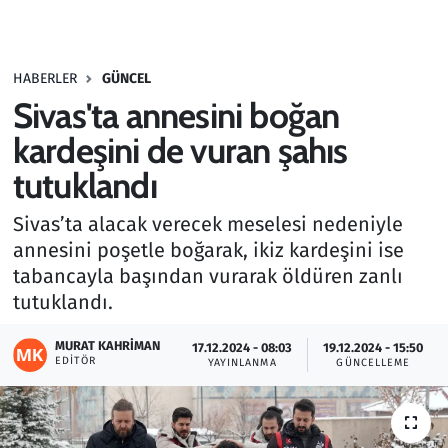
Gündem
HABERLER
GÜNCEL
Haber
Sivas'ta annesini boğan
Kültür Sanat
kardeşini de vuran şahıs
tutuklandı
Kurumsal Haberler
Sivas’ta alacak verecek meselesi nedeniyle
Lezzet Durağı
annesini poşetle boğarak, ikiz kardeşini ise
tabancayla başından vurarak öldüren zanlı
Memur ve Kamu
tutuklandı.
Otomobil
MURAT KAHRIMAN
17.12.2024 - 08:03
19.12.2024 - 15:50
EDITÖR
YAYINLANMA
GÜNCELLEME
Oyun
Ramazan