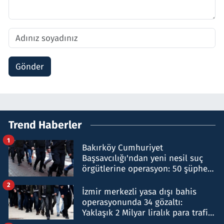
Gönder
Trend Haberler
1
Bakırköy Cumhuriyet
Başsavcılığı'ndan yeni nesil suç
örgütlerine operasyon: 50 şüpheli
hakkında gözaltı kararı
2
İzmir merkezli yasa dışı bahis
operasyonunda 34 gözaltı:
Yaklaşık 2 Milyar liralık para trafiği
tespit edildi