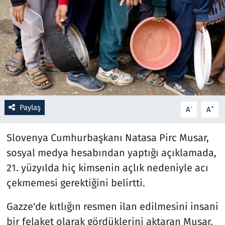
Resmi İlanlar
Rüya Tabirleri
Sağlık
Savunma Sanayi
Paylaş
-
+
A
A
Seçim 2023
Slovenya Cumhurbaşkanı Natasa Pirc Musar,
Spor
sosyal medya hesabından yaptığı açıklamada,
21. yüzyılda hiç kimsenin açlık nedeniyle acı
Teknoloji ve Bilim
çekmemesi gerektiğini belirtti.
Televizyon
Gazze'de kıtlığın resmen ilan edilmesini insani
bir felaket olarak gördüklerini aktaran Musar,