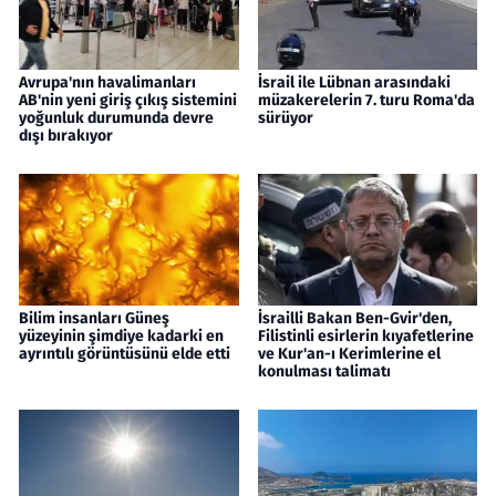
Avrupa'nın havalimanları
İsrail ile Lübnan arasındaki
AB'nin yeni giriş çıkış sistemini
müzakerelerin 7. turu Roma'da
yoğunluk durumunda devre
sürüyor
dışı bırakıyor
Bilim insanları Güneş
İsrailli Bakan Ben-Gvir'den,
yüzeyinin şimdiye kadarki en
Filistinli esirlerin kıyafetlerine
ayrıntılı görüntüsünü elde etti
ve Kur'an-ı Kerimlerine el
konulması talimatı