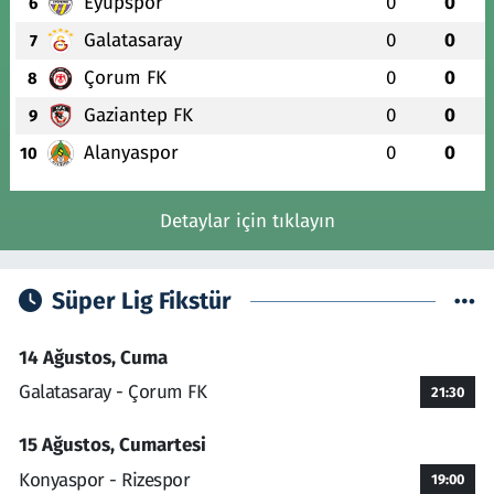
Eyüpspor
0
0
6
Galatasaray
0
0
7
Çorum FK
0
0
8
Gaziantep FK
0
0
9
Alanyaspor
0
0
10
Detaylar için tıklayın
Süper Lig Fikstür
14 Ağustos, Cuma
Galatasaray - Çorum FK
21:30
15 Ağustos, Cumartesi
Konyaspor - Rizespor
19:00