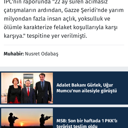
IPC'nin raporunda "22 ay süren acımasız
çatışmaların ardından, Gazze Şeridi'nde yarım
milyondan fazla insan açlık, yoksulluk ve
ölümle karakterize felaket koşullarıyla karşı
karşıya." tespitine yer verilmişti.
Muhabir:
Nusret Odabaş
Adalet Bakanı Gürlek, Uğur
Mumcu'nun ailesiyle görüştü
MSB: Son bir haftada 1 PKK'lı
terörist teslim oldu