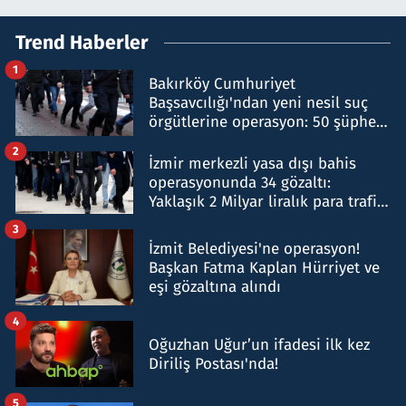
Trend Haberler
1
Bakırköy Cumhuriyet
Başsavcılığı'ndan yeni nesil suç
örgütlerine operasyon: 50 şüpheli
hakkında gözaltı kararı
2
İzmir merkezli yasa dışı bahis
operasyonunda 34 gözaltı:
Yaklaşık 2 Milyar liralık para trafiği
tespit edildi
3
İzmit Belediyesi'ne operasyon!
Başkan Fatma Kaplan Hürriyet ve
eşi gözaltına alındı
4
Oğuzhan Uğur’un ifadesi ilk kez
Diriliş Postası'nda!
5