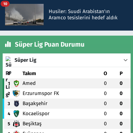
10
Husiler: Suudi Arabistan'ın
Aramco tesislerini hedef aldık
Süper Lig Puan Durumu
Süper Lig
#
Takım
O
P
Amed
0
0
1
Erzurumspor FK
0
0
2
Başakşehir
0
0
3
Kocaelispor
0
0
4
Beşiktaş
0
0
5