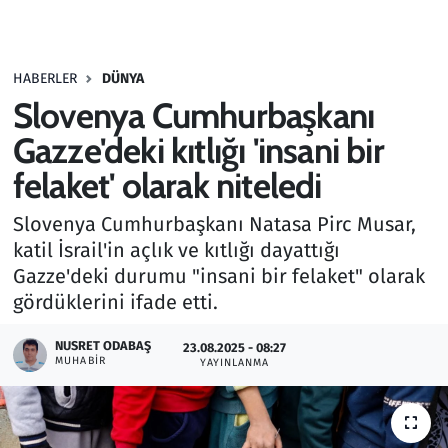
Gündem
HABERLER
DÜNYA
Haber
Slovenya Cumhurbaşkanı
Kültür Sanat
Gazze'deki kıtlığı 'insani bir
felaket' olarak niteledi
Kurumsal Haberler
Slovenya Cumhurbaşkanı Natasa Pirc Musar,
Lezzet Durağı
katil İsrail'in açlık ve kıtlığı dayattığı
Gazze'deki durumu "insani bir felaket" olarak
Memur ve Kamu
gördüklerini ifade etti.
Otomobil
NUSRET ODABAŞ
23.08.2025 - 08:27
MUHABIR
YAYINLANMA
Oyun
Ramazan