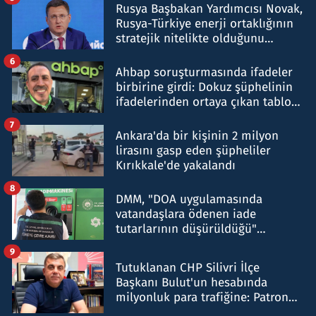
Rusya Başbakan Yardımcısı Novak,
Rusya-Türkiye enerji ortaklığının
stratejik nitelikte olduğunu
belirtti
6
Ahbap soruşturmasında ifadeler
birbirine girdi: Dokuz şüphelinin
ifadelerinden ortaya çıkan tablo
şok etti
7
Ankara'da bir kişinin 2 milyon
lirasını gasp eden şüpheliler
Kırıkkale'de yakalandı
8
DMM, "DOA uygulamasında
vatandaşlara ödenen iade
tutarlarının düşürüldüğü"
iddiasını yalanladı
9
Tutuklanan CHP Silivri İlçe
Başkanı Bulut'un hesabında
milyonluk para trafiğine: Patron
talimat verdi, ben gönderdim