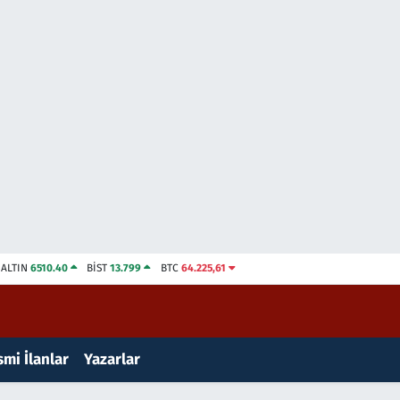
ALTIN
6510.40
BİST
13.799
BTC
64.225,61
mi İlanlar
Yazarlar