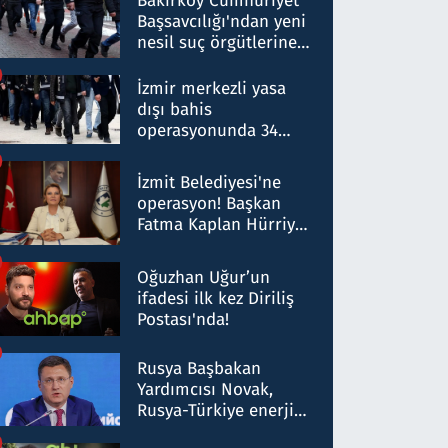
Bakırköy Cumhuriyet
Başsavcılığı'ndan yeni
nesil suç örgütlerine
operasyon: 50 şüpheli
hakkında gözaltı kararı
İzmir merkezli yasa
dışı bahis
operasyonunda 34
gözaltı: Yaklaşık 2
Milyar liralık para
İzmit Belediyesi'ne
trafiği tespit edildi
operasyon! Başkan
Fatma Kaplan Hürriyet
ve eşi gözaltına alındı
Oğuzhan Uğur’un
ifadesi ilk kez Diriliş
Postası'nda!
Rusya Başbakan
Yardımcısı Novak,
Rusya-Türkiye enerji
ortaklığının stratejik