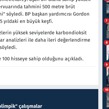
zervuarında tahmini 500 metre brüt
i" söyledi. BP başkan yardımcısı Gordon
25 yıldaki en büyük keşfi.
7
zlerin yüksek seviyelerde karbondioksit
r analizleri ile daha ileri değerlendirme
8
söyledi.
100 hisseye sahip olduğunu açıkladı.
9
10
limpik" çalışmalar