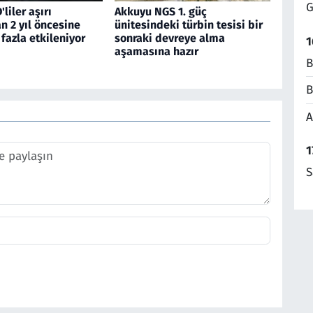
G
liler aşırı
Akkuyu NGS 1. güç
n 2 yıl öncesine
ünitesindeki türbin tesisi bir
fazla etkileniyor
sonraki devreye alma
1
aşamasına hazır
B
B
A
1
S