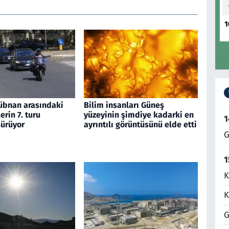
1
 Lübnan arasındaki
Bilim insanları Güneş
rin 7. turu
yüzeyinin şimdiye kadarki en
1
ürüyor
ayrıntılı görüntüsünü elde etti
G
1
K
K
G