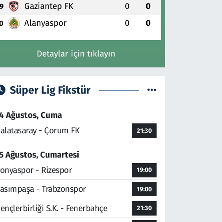
Gaziantep FK
0
0
9
Alanyaspor
0
0
0
Detaylar için tıklayın
Süper Lig Fikstür
4 Ağustos, Cuma
alatasaray - Çorum FK
21:30
5 Ağustos, Cumartesi
onyaspor - Rizespor
19:00
asımpaşa - Trabzonspor
19:00
ençlerbirliği S.K. - Fenerbahçe
21:30