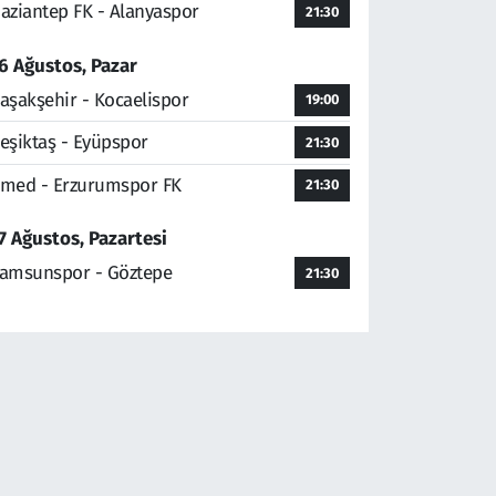
aziantep FK - Alanyaspor
21:30
6 Ağustos, Pazar
aşakşehir - Kocaelispor
19:00
eşiktaş - Eyüpspor
21:30
med - Erzurumspor FK
21:30
7 Ağustos, Pazartesi
amsunspor - Göztepe
21:30