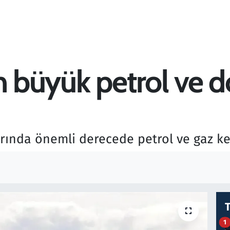
n büyük petrol ve d
arında önemli derecede petrol ve gaz keş
1