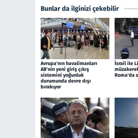
Bunlar da ilginizi çekebilir
Avrupa'nın havalimanları
İsrail ile
AB'nin yeni giriş çıkış
müzakerele
sistemini yoğunluk
Roma'da s
durumunda devre dışı
bırakıyor