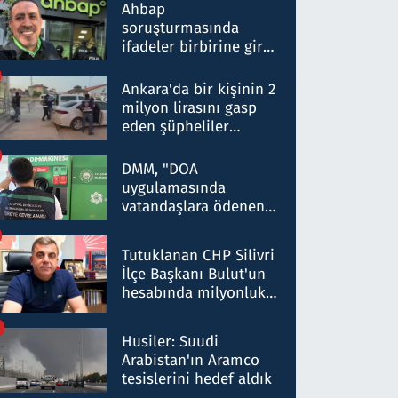
nitelikte olduğunu
Ahbap
belirtti
soruşturmasında
ifadeler birbirine girdi:
Dokuz şüphelinin
ifadelerinden ortaya
Ankara'da bir kişinin 2
çıkan tablo şok etti
milyon lirasını gasp
eden şüpheliler
Kırıkkale'de yakalandı
DMM, "DOA
uygulamasında
vatandaşlara ödenen
iade tutarlarının
düşürüldüğü" iddiasını
Tutuklanan CHP Silivri
yalanladı
İlçe Başkanı Bulut'un
hesabında milyonluk
para trafiğine: Patron
talimat verdi, ben
Husiler: Suudi
gönderdim
Arabistan'ın Aramco
tesislerini hedef aldık