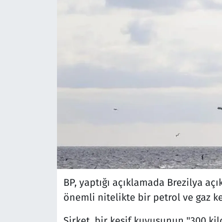
BP, yaptığı açıklamada Brezilya a
önemli nitelikte bir petrol ve gaz k
Şirket, bir keşif kuyusunun "300 ki