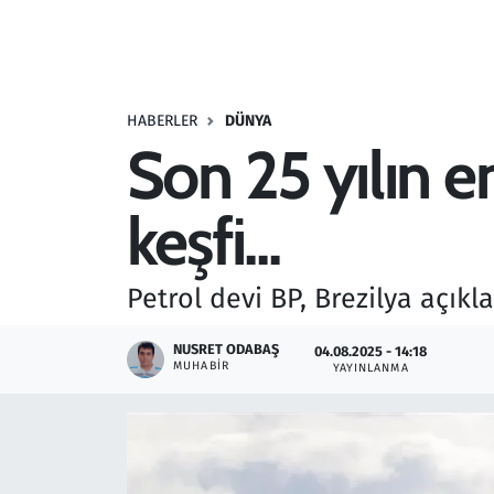
Resmi İlanlar
Rüya Tabirleri
HABERLER
DÜNYA
Son 25 yılın e
Sağlık
keşfi...
Savunma Sanayi
Seçim 2023
Petrol devi BP, Brezilya açıkl
Spor
NUSRET ODABAŞ
04.08.2025 - 14:18
MUHABIR
YAYINLANMA
Teknoloji ve Bilim
Televizyon