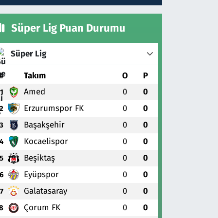
Süper Lig Puan Durumu
Süper Lig
#
Takım
O
P
Amed
0
0
1
Erzurumspor FK
0
0
2
Başakşehir
0
0
3
Kocaelispor
0
0
4
Beşiktaş
0
0
5
Eyüpspor
0
0
6
Galatasaray
0
0
7
Çorum FK
0
0
8