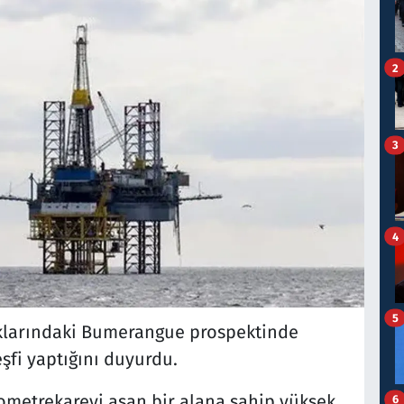
2
3
4
5
çıklarındaki Bumerangue prospektinde
eşfi yaptığını duyurdu.
lometrekareyi aşan bir alana sahip yüksek
6