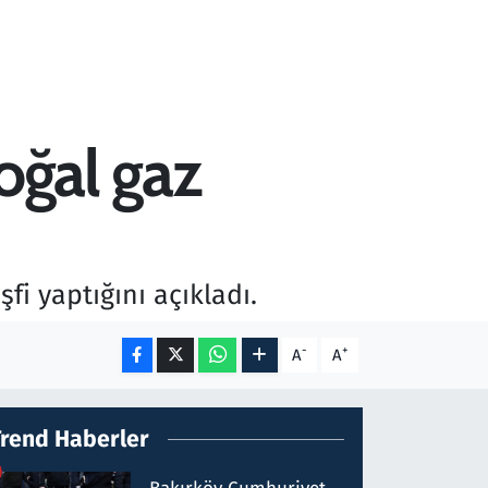
oğal gaz
fi yaptığını açıkladı.
-
+
A
A
Trend Haberler