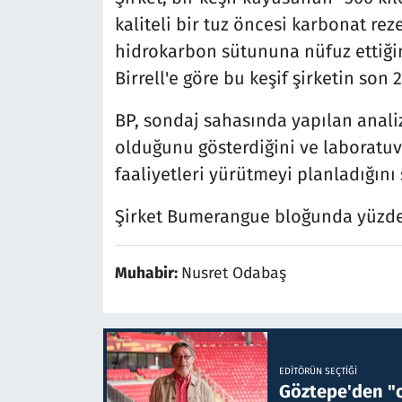
kaliteli bir tuz öncesi karbonat re
hidrokarbon sütununa nüfuz ettiğin
Birrell'e göre bu keşif şirketin son 
BP, sondaj sahasında yapılan anali
olduğunu gösterdiğini ve laboratuva
faaliyetleri yürütmeyi planladığını 
Şirket Bumerangue bloğunda yüzde 
Muhabir:
Nusret Odabaş
EDITÖRÜN SEÇTIĞI
Göztepe'den "o