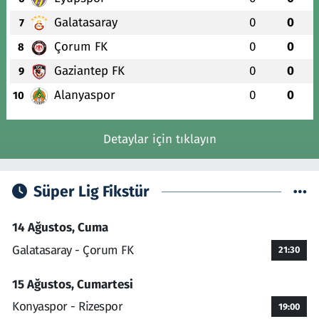
Galatasaray
0
0
7
Çorum FK
0
0
8
Gaziantep FK
0
0
9
Alanyaspor
0
0
10
Detaylar için tıklayın
Süper Lig Fikstür
14 Ağustos, Cuma
Galatasaray - Çorum FK
21:30
15 Ağustos, Cumartesi
Konyaspor - Rizespor
19:00