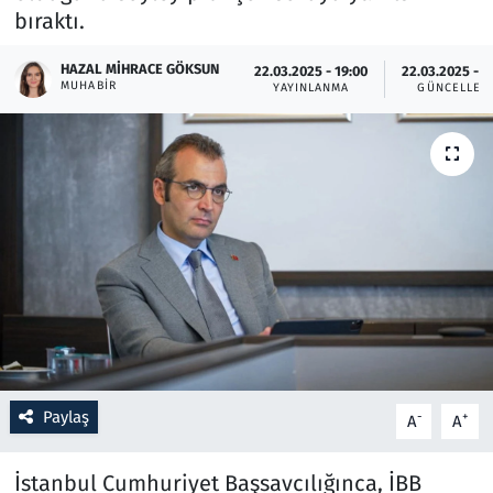
bıraktı.
Resmi İlanlar
HAZAL MIHRACE GÖKSUN
22.03.2025 - 19:00
22.03.2025 - 1
MUHABIR
YAYINLANMA
GÜNCELLEM
Rüya Tabirleri
Sağlık
Savunma Sanayi
Seçim 2023
Spor
Teknoloji ve Bilim
Paylaş
-
+
A
A
Televizyon
İstanbul Cumhuriyet Başsavcılığınca, İBB