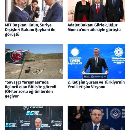
MİT Başkanı Kalın, Suriye
Adalet Bakanı Gürlek, Uğur
Dışişleri Bakanı Şeybani ile
Mumcu'nun ailesiyle görüştü
görüştü
"Savaşçı Yarışması"nda
2. İletişim Şurası ve Türkiye'nin
üçüncü olan Bitlis'te görevli
Yeni İletişim Vizyonu
JÖH'ler zorlu eğitimlerden
geçiyor