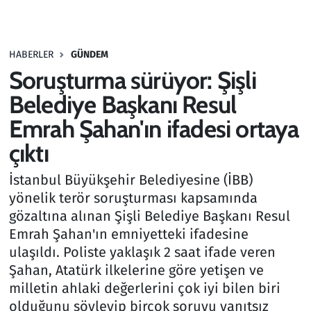
Gündem
HABERLER
GÜNDEM
Haber
Soruşturma sürüyor: Şişli
Kültür Sanat
Belediye Başkanı Resul
Emrah Şahan'ın ifadesi ortaya
Kurumsal Haberler
çıktı
Lezzet Durağı
İstanbul Büyükşehir Belediyesine (İBB)
yönelik terör soruşturması kapsamında
Memur ve Kamu
gözaltına alınan Şişli Belediye Başkanı Resul
Emrah Şahan'ın emniyetteki ifadesine
Otomobil
ulaşıldı. Poliste yaklaşık 2 saat ifade veren
Şahan, Atatürk ilkelerine göre yetişen ve
Oyun
milletin ahlaki değerlerini çok iyi bilen biri
olduğunu söyleyip birçok soruyu yanıtsız
Ramazan