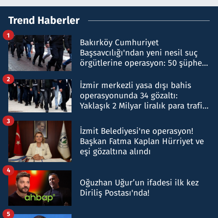
Trend Haberler
1
Bakırköy Cumhuriyet
Başsavcılığı'ndan yeni nesil suç
örgütlerine operasyon: 50 şüpheli
hakkında gözaltı kararı
2
İzmir merkezli yasa dışı bahis
operasyonunda 34 gözaltı:
Yaklaşık 2 Milyar liralık para trafiği
tespit edildi
3
İzmit Belediyesi'ne operasyon!
Başkan Fatma Kaplan Hürriyet ve
eşi gözaltına alındı
4
Oğuzhan Uğur’un ifadesi ilk kez
Diriliş Postası'nda!
5