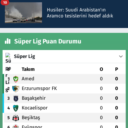
10
Husiler: Suudi Arabistan'ın
Aramco tesislerini hedef aldık
Süper Lig Puan Durumu
Süper Lig
#
Takım
O
P
Amed
0
0
1
Erzurumspor FK
0
0
2
Başakşehir
0
0
3
Kocaelispor
0
0
4
Beşiktaş
0
0
5
Eyüpspor
0
0
6