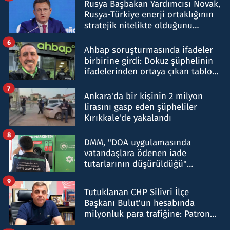
Rusya Başbakan Yardımcısı Novak,
Rusya-Türkiye enerji ortaklığının
stratejik nitelikte olduğunu
belirtti
6
Ahbap soruşturmasında ifadeler
birbirine girdi: Dokuz şüphelinin
ifadelerinden ortaya çıkan tablo
şok etti
7
Ankara'da bir kişinin 2 milyon
lirasını gasp eden şüpheliler
Kırıkkale'de yakalandı
8
DMM, "DOA uygulamasında
vatandaşlara ödenen iade
tutarlarının düşürüldüğü"
iddiasını yalanladı
9
Tutuklanan CHP Silivri İlçe
Başkanı Bulut'un hesabında
milyonluk para trafiğine: Patron
talimat verdi, ben gönderdim