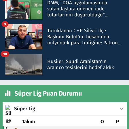
DMM, "DOA uygulamasında
vatandaşlara ödenen iade
tutarlarının düşürüldüğü"
iddiasını yalanladı
9
Tutuklanan CHP Silivri İlçe
Başkanı Bulut'un hesabında
milyonluk para trafiğine: Patron
talimat verdi, ben gönderdim
10
Husiler: Suudi Arabistan'ın
Aramco tesislerini hedef aldık
Süper Lig Puan Durumu
Süper Lig
#
Takım
O
P