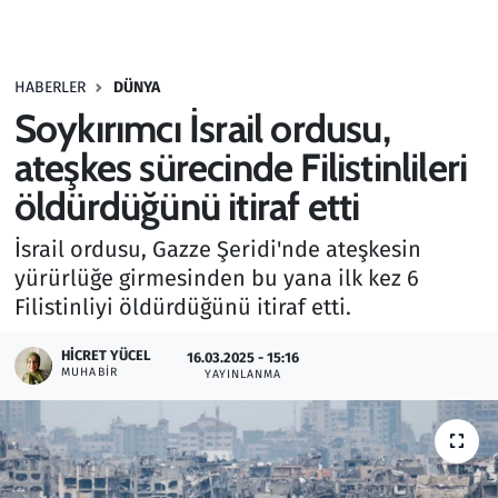
Gündem
HABERLER
DÜNYA
Haber
Soykırımcı İsrail ordusu,
Kültür Sanat
ateşkes sürecinde Filistinlileri
öldürdüğünü itiraf etti
Kurumsal Haberler
İsrail ordusu, Gazze Şeridi'nde ateşkesin
Lezzet Durağı
yürürlüğe girmesinden bu yana ilk kez 6
Filistinliyi öldürdüğünü itiraf etti.
Memur ve Kamu
HICRET YÜCEL
16.03.2025 - 15:16
MUHABIR
YAYINLANMA
Otomobil
Oyun
Ramazan