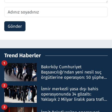
Gönder
Trend Haberler
1
Bakırköy Cumhuriyet
Başsavcılığı'ndan yeni nesil suç
örgütlerine operasyon: 50 şüpheli
hakkında gözaltı kararı
2
İzmir merkezli yasa dışı bahis
operasyonunda 34 gözaltı:
Yaklaşık 2 Milyar liralık para trafiği
tespit edildi
3