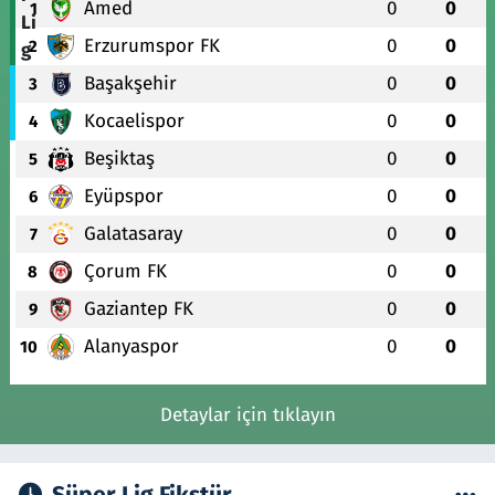
Amed
0
0
1
Erzurumspor FK
0
0
2
Başakşehir
0
0
3
Kocaelispor
0
0
4
Beşiktaş
0
0
5
Eyüpspor
0
0
6
Galatasaray
0
0
7
Çorum FK
0
0
8
Gaziantep FK
0
0
9
Alanyaspor
0
0
10
Detaylar için tıklayın