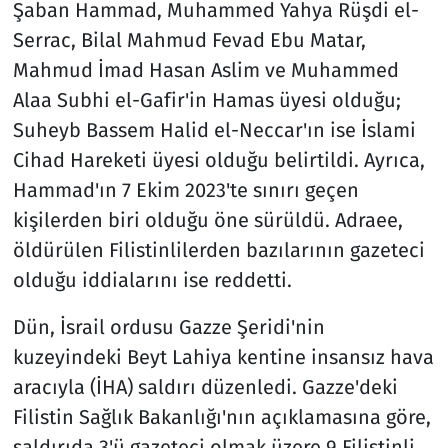
Şaban Hammad, Muhammed Yahya Rüşdi el-
Serrac, Bilal Mahmud Fevad Ebu Matar,
Mahmud İmad Hasan Aslim ve Muhammed
Alaa Subhi el-Gafir'in Hamas üyesi olduğu;
Suheyb Bassem Halid el-Neccar'ın ise İslami
Cihad Hareketi üyesi olduğu belirtildi. Ayrıca,
Hammad'ın 7 Ekim 2023'te sınırı geçen
kişilerden biri olduğu öne sürüldü. Adraee,
öldürülen Filistinlilerden bazılarının gazeteci
olduğu iddialarını ise reddetti.​
Dün, İsrail ordusu Gazze Şeridi'nin
kuzeyindeki Beyt Lahiya kentine insansız hava
aracıyla (İHA) saldırı düzenledi. Gazze'deki
Filistin Sağlık Bakanlığı'nın açıklamasına göre,
saldırıda 3'ü gazeteci olmak üzere 9 Filistinli