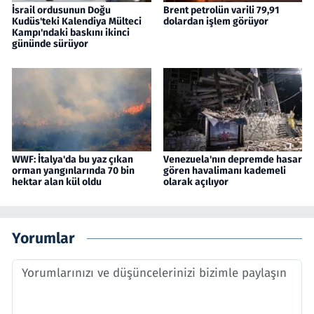
İsrail ordusunun Doğu
Brent petrolün varili 79,91
Kudüs'teki Kalendiya Mülteci
dolardan işlem görüyor
Kampı'ndaki baskını ikinci
gününde sürüyor
WWF: İtalya'da bu yaz çıkan
Venezuela'nın depremde hasar
orman yangınlarında 70 bin
gören havalimanı kademeli
hektar alan kül oldu
olarak açılıyor
Yorumlar