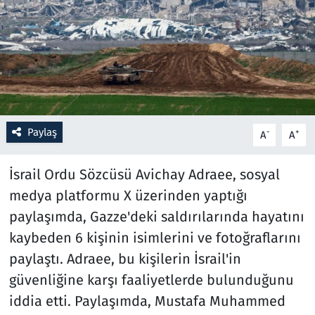
Resmi İlanlar
Rüya Tabirleri
Sağlık
Paylaş
-
+
A
A
Savunma Sanayi
​İsrail Ordu Sözcüsü Avichay Adraee, sosyal
Seçim 2023
medya platformu X üzerinden yaptığı
Spor
paylaşımda, Gazze'deki saldırılarında hayatını
kaybeden 6 kişinin isimlerini ve fotoğraflarını
Teknoloji ve Bilim
paylaştı. Adraee, bu kişilerin İsrail'in
güvenliğine karşı faaliyetlerde bulunduğunu
Televizyon
iddia etti. Paylaşımda, Mustafa Muhammed