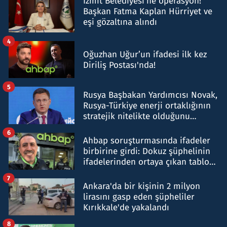
İzmit Belediyesi'ne operasyon!
Başkan Fatma Kaplan Hürriyet ve
eşi gözaltına alındı
4
Oğuzhan Uğur’un ifadesi ilk kez
Diriliş Postası'nda!
5
Rusya Başbakan Yardımcısı Novak,
Rusya-Türkiye enerji ortaklığının
stratejik nitelikte olduğunu
belirtti
6
Ahbap soruşturmasında ifadeler
birbirine girdi: Dokuz şüphelinin
ifadelerinden ortaya çıkan tablo
şok etti
7
Ankara'da bir kişinin 2 milyon
lirasını gasp eden şüpheliler
Kırıkkale'de yakalandı
8