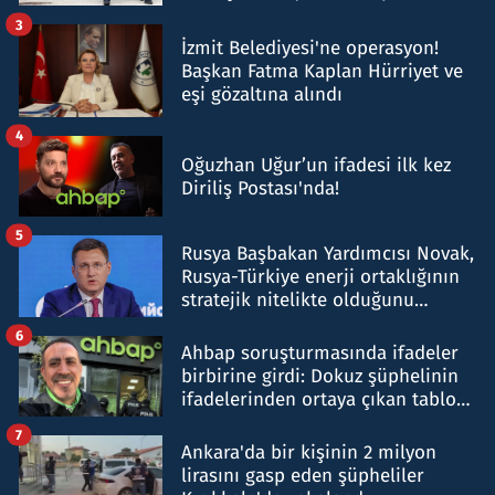
tespit edildi
3
İzmit Belediyesi'ne operasyon!
Başkan Fatma Kaplan Hürriyet ve
eşi gözaltına alındı
4
Oğuzhan Uğur’un ifadesi ilk kez
Diriliş Postası'nda!
5
Rusya Başbakan Yardımcısı Novak,
Rusya-Türkiye enerji ortaklığının
stratejik nitelikte olduğunu
belirtti
6
Ahbap soruşturmasında ifadeler
birbirine girdi: Dokuz şüphelinin
ifadelerinden ortaya çıkan tablo
şok etti
7
Ankara'da bir kişinin 2 milyon
lirasını gasp eden şüpheliler