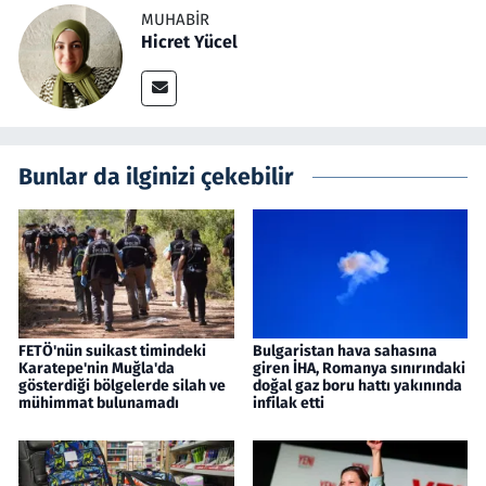
MUHABIR
Hicret Yücel
Bunlar da ilginizi çekebilir
FETÖ'nün suikast timindeki
Bulgaristan hava sahasına
Karatepe'nin Muğla'da
giren İHA, Romanya sınırındaki
gösterdiği bölgelerde silah ve
doğal gaz boru hattı yakınında
mühimmat bulunamadı
infilak etti