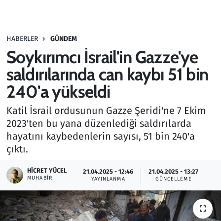
Gündem
HABERLER
GÜNDEM
Haber
Soykırımcı İsrail'in Gazze'ye
Kültür Sanat
saldırılarında can kaybı 51 bin
240'a yükseldi
Kurumsal Haberler
Katil İsrail ordusunun Gazze Şeridi'ne 7 Ekim
Lezzet Durağı
2023'ten bu yana düzenlediği saldırılarda
hayatını kaybedenlerin sayısı, 51 bin 240'a
Memur ve Kamu
çıktı.
Otomobil
HICRET YÜCEL
21.04.2025 - 12:46
21.04.2025 - 13:27
MUHABIR
YAYINLANMA
GÜNCELLEME
Oyun
Ramazan