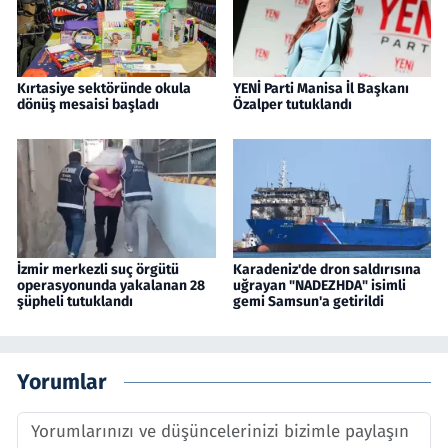
Kırtasiye sektöründe okula
YENİ Parti Manisa İl Başkanı
dönüş mesaisi başladı
Özalper tutuklandı
İzmir merkezli suç örgütü
Karadeniz'de dron saldırısına
operasyonunda yakalanan 28
uğrayan "NADEZHDA" isimli
şüpheli tutuklandı
gemi Samsun'a getirildi
Yorumlar