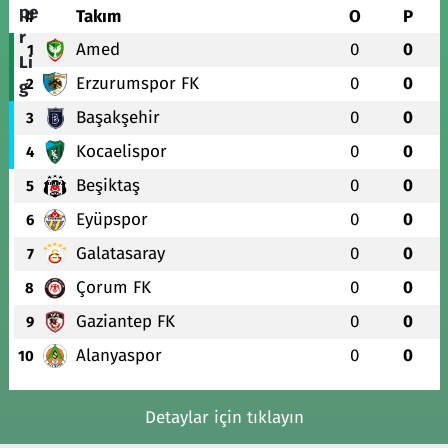
#
Takım
O
P
Amed
0
0
1
Erzurumspor FK
0
0
2
Başakşehir
0
0
3
Kocaelispor
0
0
4
Beşiktaş
0
0
5
Eyüpspor
0
0
6
Galatasaray
0
0
7
Çorum FK
0
0
8
Gaziantep FK
0
0
9
Alanyaspor
0
0
10
Detaylar için tıklayın