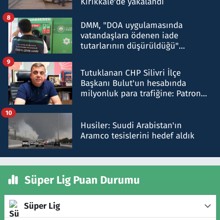
Kırıkkale'de yakalandı
8
DMM, "DOA uygulamasında
vatandaşlara ödenen iade
tutarlarının düşürüldüğü"
iddiasını yalanladı
9
Tutuklanan CHP Silivri İlçe
Başkanı Bulut'un hesabında
milyonluk para trafiğine: Patron
talimat verdi, ben gönderdim
10
Husiler: Suudi Arabistan'ın
Aramco tesislerini hedef aldık
Süper Lig Puan Durumu
Süper Lig