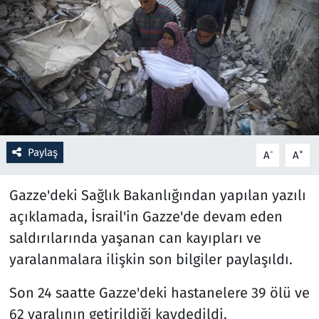
Resmi İlanlar
Rüya Tabirleri
Sağlık
Savunma Sanayi
Paylaş
-
+
A
A
Seçim 2023
Gazze'deki Sağlık Bakanlığından yapılan yazılı
Spor
açıklamada, İsrail'in Gazze'de devam eden
saldırılarında yaşanan can kayıpları ve
Teknoloji ve Bilim
yaralanmalara ilişkin son bilgiler paylaşıldı.
Televizyon
Son 24 saatte Gazze'deki hastanelere 39 ölü ve
62 yaralının getirildiği kaydedildi.