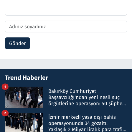
Gönder
Trend Haberler
1
Bakırköy Cumhuriyet
Başsavcılığı'ndan yeni nesil suç
örgütlerine operasyon: 50 şüpheli
hakkında gözaltı kararı
2
İzmir merkezli yasa dışı bahis
operasyonunda 34 gözaltı:
Yaklaşık 2 Milyar liralık para trafiği