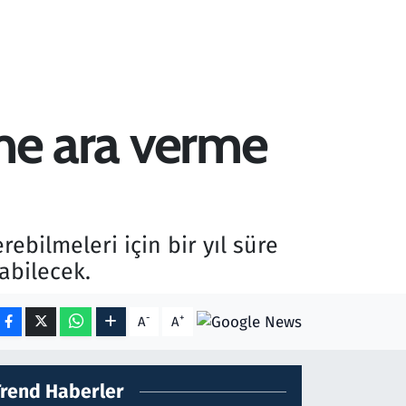
time ara verme
ebilmeleri için bir yıl süre
labilecek.
-
+
A
A
Trend Haberler