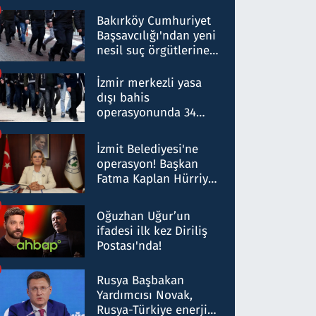
Bakırköy Cumhuriyet
Başsavcılığı'ndan yeni
nesil suç örgütlerine
operasyon: 50 şüpheli
hakkında gözaltı kararı
İzmir merkezli yasa
dışı bahis
operasyonunda 34
gözaltı: Yaklaşık 2
Milyar liralık para
İzmit Belediyesi'ne
trafiği tespit edildi
operasyon! Başkan
Fatma Kaplan Hürriyet
ve eşi gözaltına alındı
Oğuzhan Uğur’un
ifadesi ilk kez Diriliş
Postası'nda!
Rusya Başbakan
Yardımcısı Novak,
Rusya-Türkiye enerji