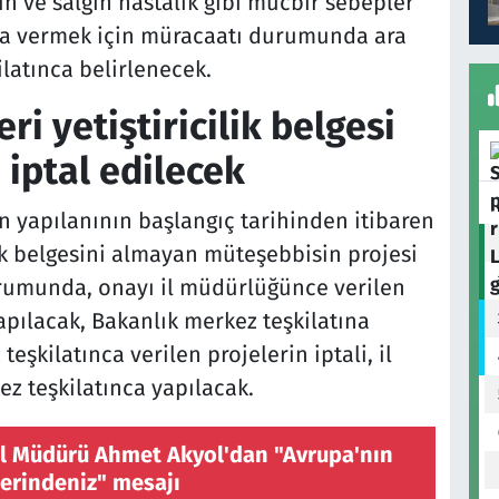
gın ve salgın hastalık gibi mücbir sebepler
ra vermek için müracaatı durumunda ara
latınca belirlenecek.
ri yetiştiricilik belgesi
 iptal edilecek
n yapılanının başlangıç tarihinden itibaren
ilik belgesini almayan müteşebbisin projesi
urumunda, onayı il müdürlüğünce verilen
apılacak, Bakanlık merkez teşkilatına
eşkilatınca verilen projelerin iptali, il
z teşkilatınca yapılacak.
 Müdürü Ahmet Akyol'dan "Avrupa'nın
tlerindeniz" mesajı