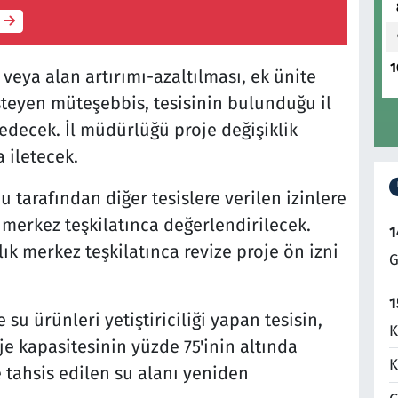
1
e veya alan artırımı-azaltılması, ek ünite
steyen müteşebbis, tesisinin bulunduğu il
decek. İl müdürlüğü proje değişiklik
 iletecek.
arafından diğer tesislere verilen izinlere
ık merkez teşkilatınca değerlendirilecek.
1
ık merkez teşkilatınca revize proje ön izni
G
1
su ürünleri yetiştiriciliği yapan tesisin,
K
je kapasitesinin yüzde 75'inin altında
K
e tahsis edilen su alanı yeniden