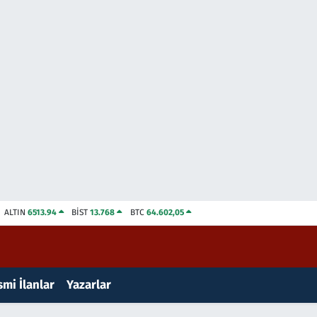
ALTIN
6513.94
BİST
13.768
BTC
64.602,05
mi İlanlar
Yazarlar