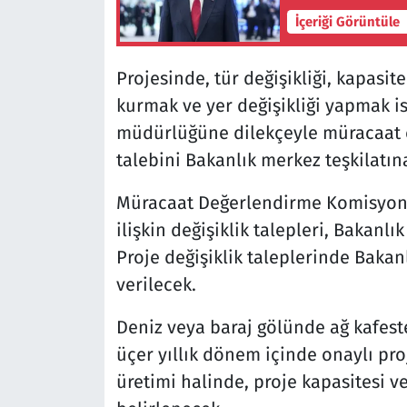
İçeriği Görüntüle
Projesinde, tür değişikliği, kapasit
kurmak ve yer değişikliği yapmak i
müdürlüğüne dilekçeyle müracaat e
talebini Bakanlık merkez teşkilatına
Müracaat Değerlendirme Komisyonu t
ilişkin değişiklik talepleri, Bakanl
Proje değişiklik taleplerinde Bakanl
verilecek.
Deniz veya baraj gölünde ağ kafeste 
üçer yıllık dönem içinde onaylı pro
üretimi halinde, proje kapasitesi v