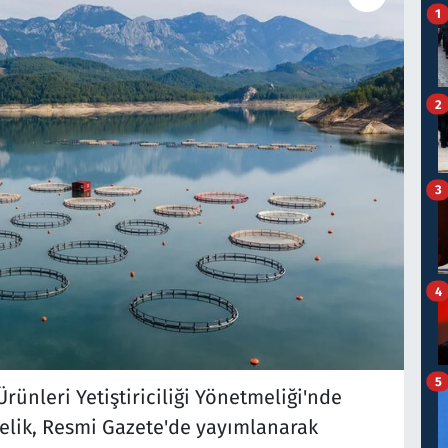
1
2
3
4
5
rünleri Yetiştiriciliği Yönetmeliği'nde
elik, Resmi Gazete'de yayımlanarak