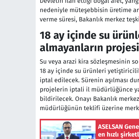
Devletin ilan ettiği doğal afet, yan
nedeniyle müteşebbisin üretime a
verme süresi, Bakanlık merkez teşki
18 ay içinde su ürünle
almayanların projesi
Su veya arazi kira sözleşmesinin so
18 ay içinde su ürünleri yetiştiric
iptal edilecek. Sürenin aşılması d
projelerin iptali il müdürlüğünce y
bildirilecek. Onayı Bakanlık merkez t
müdürlüğünün teklifi üzerine merke
ASELSAN Genel
en hızlı şirke