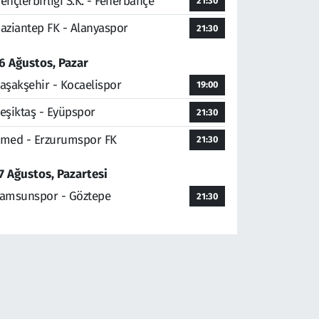
ençlerbirliği S.K. - Fenerbahçe
21:30
aziantep FK - Alanyaspor
21:30
6 Ağustos, Pazar
aşakşehir - Kocaelispor
19:00
eşiktaş - Eyüpspor
21:30
med - Erzurumspor FK
21:30
7 Ağustos, Pazartesi
amsunspor - Göztepe
21:30