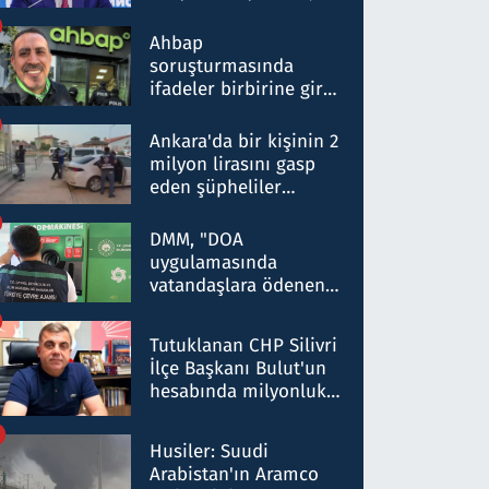
ortaklığının stratejik
nitelikte olduğunu
Ahbap
belirtti
soruşturmasında
ifadeler birbirine girdi:
Dokuz şüphelinin
ifadelerinden ortaya
Ankara'da bir kişinin 2
çıkan tablo şok etti
milyon lirasını gasp
eden şüpheliler
Kırıkkale'de yakalandı
DMM, "DOA
uygulamasında
vatandaşlara ödenen
iade tutarlarının
düşürüldüğü" iddiasını
Tutuklanan CHP Silivri
yalanladı
İlçe Başkanı Bulut'un
hesabında milyonluk
para trafiğine: Patron
talimat verdi, ben
Husiler: Suudi
gönderdim
Arabistan'ın Aramco