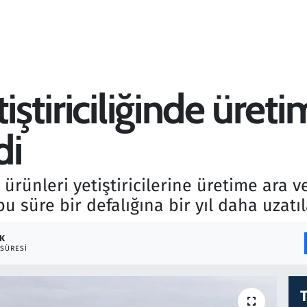
tiştiriciliğinde üre
di
rünleri yetiştiricilerine üretime ara ver
u süre bir defalığına bir yıl daha uzatı
DK
SÜRESI