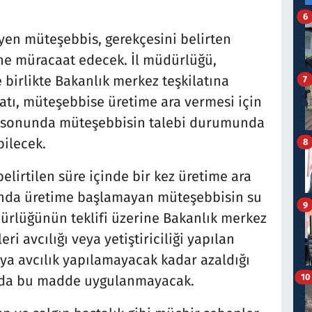
6
yen müteşebbis, gerekçesini belirten
ne müracaat edecek. İl müdürlüğü,
birlikte Bakanlık merkez teşkilatına
7
atı, müteşebbise üretime ara vermesi için
nin sonunda müteşebbisin talebi durumunda
bilecek.
8
lirtilen süre içinde bir kez üretime ara
unda üretime başlamayan müteşebbisin su
9
üdürlüğünün teklifi üzerine Bakanlık merkez
ri avcılığı veya yetiştiriciliği yapılan
eya avcılık yapılamayacak kadar azaldığı
10
da bu madde uygulanmayacak.