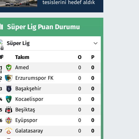
tesislerini hedef aldık
Süper Lig Puan Durumu
Süper Lig
#
Takım
O
P
Amed
0
0
1
Erzurumspor FK
0
0
2
Başakşehir
0
0
3
Kocaelispor
0
0
4
Beşiktaş
0
0
5
Eyüpspor
0
0
6
Galatasaray
0
0
7