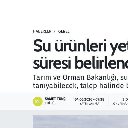
Resmi İlanlar
Rüya Tabirleri
HABERLER
GENEL
Su ürünleri ye
Sağlık
süresi belirlen
Savunma Sanayi
Seçim 2023
Tarım ve Orman Bakanlığı, su ü
tanıyabilecek, talep halinde b
Spor
SAMET TUNÇ
04.06.2026 - 09:38
3 
Teknoloji ve Bilim
EDITÖR
YAYINLANMA
OKUNMA 
Televizyon