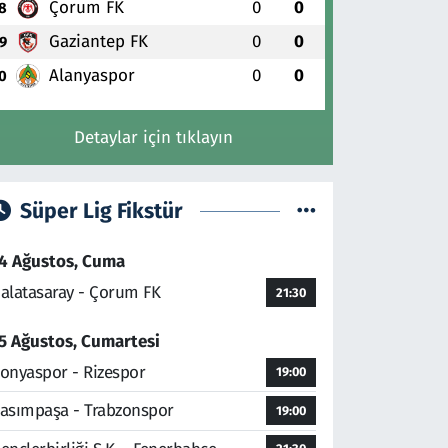
Çorum FK
0
0
8
Gaziantep FK
0
0
9
Alanyaspor
0
0
0
Detaylar için tıklayın
Süper Lig Fikstür
4 Ağustos, Cuma
alatasaray - Çorum FK
21:30
5 Ağustos, Cumartesi
onyaspor - Rizespor
19:00
asımpaşa - Trabzonspor
19:00