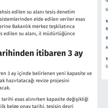
G
G
tahsis edilen su alanı tesis denetim
 sistemlerinden elde edilen veriler esas
1
erine Bakanlık merkez teşkilatınca
B
is edilen su alanı, il müdürlüğünce
B
A
arihinden itibaren 3 ay
1
S
ren 3 ay içinde belirlenen yeni kapasite ve
ak hazırlatacağı revize projesini
acak.
 tarihi esas alınırken kapasite değişikliği
ilk belge onay tarihi, tesisin devri