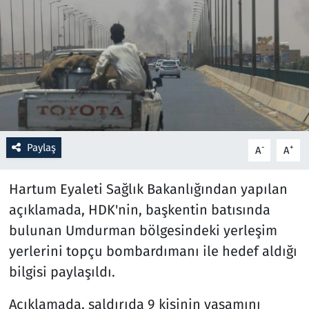
Resmi İlanlar
Rüya Tabirleri
Sağlık
Savunma Sanayi
Paylaş
-
+
A
A
Seçim 2023
Hartum Eyaleti Sağlık Bakanlığından yapılan
Spor
açıklamada, HDK'nin, başkentin batısında
bulunan Umdurman bölgesindeki yerleşim
Teknoloji ve Bilim
yerlerini topçu bombardımanı ile hedef aldığı
bilgisi paylaşıldı.
Televizyon
Açıklamada, saldırıda 9 kişinin yaşamını