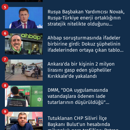
5
Rusya Başbakan Yardımcısı Novak,
Rusya-Türkiye enerji ortaklığının
stratejik nitelikte olduğunu
belirtti
6
Ahbap soruşturmasında ifadeler
birbirine girdi: Dokuz şüphelinin
ifadelerinden ortaya çıkan tablo
şok etti
7
Ankara'da bir kişinin 2 milyon
lirasını gasp eden şüpheliler
Kırıkkale'de yakalandı
8
DMM, "DOA uygulamasında
vatandaşlara ödenen iade
tutarlarının düşürüldüğü"
iddiasını yalanladı
9
Tutuklanan CHP Silivri İlçe
Başkanı Bulut'un hesabında