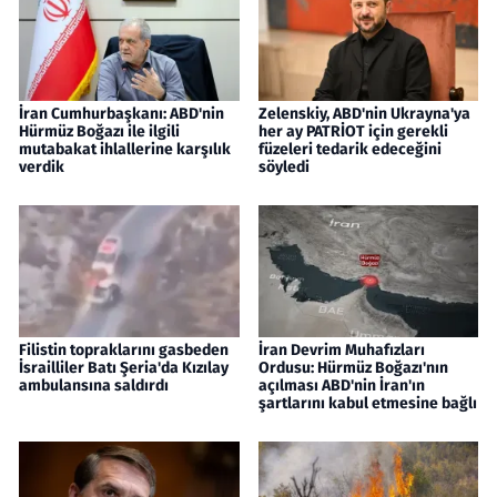
İran Cumhurbaşkanı: ABD'nin
Zelenskiy, ABD'nin Ukrayna'ya
Hürmüz Boğazı ile ilgili
her ay PATRİOT için gerekli
mutabakat ihlallerine karşılık
füzeleri tedarik edeceğini
verdik
söyledi
Filistin topraklarını gasbeden
İran Devrim Muhafızları
İsrailliler Batı Şeria'da Kızılay
Ordusu: Hürmüz Boğazı'nın
ambulansına saldırdı
açılması ABD'nin İran'ın
şartlarını kabul etmesine bağlı