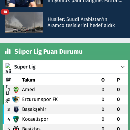
milyonluk para trafiğine: Patron
talimat verdi, ben gönderdim
10
Husiler: Suudi Arabistan'ın
Aramco tesislerini hedef aldık
Süper Lig Puan Durumu
Süper Lig
#
Takım
O
P
Amed
0
0
1
Erzurumspor FK
0
0
2
Başakşehir
0
0
3
Kocaelispor
0
0
4
Beşiktaş
0
0
5