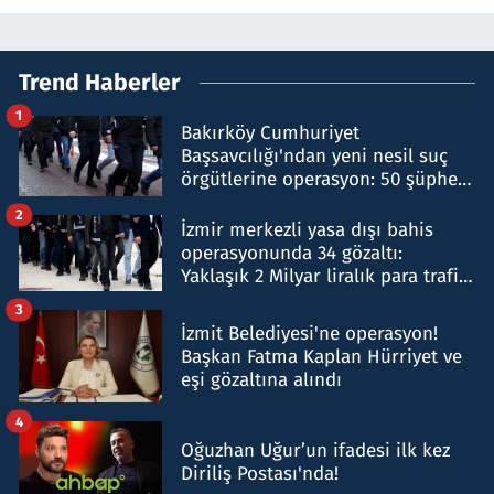
Trend Haberler
1
Bakırköy Cumhuriyet
Başsavcılığı'ndan yeni nesil suç
örgütlerine operasyon: 50 şüpheli
hakkında gözaltı kararı
2
İzmir merkezli yasa dışı bahis
operasyonunda 34 gözaltı:
Yaklaşık 2 Milyar liralık para trafiği
tespit edildi
3
İzmit Belediyesi'ne operasyon!
Başkan Fatma Kaplan Hürriyet ve
eşi gözaltına alındı
4
Oğuzhan Uğur’un ifadesi ilk kez
Diriliş Postası'nda!