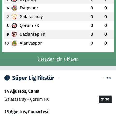
Eyüpspor
0
0
6
Galatasaray
0
0
7
Çorum FK
0
0
8
Gaziantep FK
0
0
9
Alanyaspor
0
0
10
Detaylar için tıklayın
Süper Lig Fikstür
14 Ağustos, Cuma
Galatasaray - Çorum FK
21:30
15 Ağustos, Cumartesi