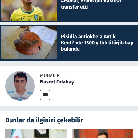
Arsenal, Bruno Guimaraes'i
transfer etti
Pisidia Antiokheia Antik
Kenti'nde 1500 yıllık litürjik kap
bulundu
MUHABIR
Nusret Odabaş
Bunlar da ilginizi çekebilir