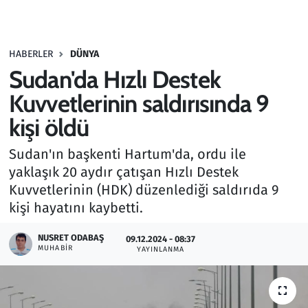
Gündem
HABERLER
DÜNYA
Haber
Sudan'da Hızlı Destek
Kültür Sanat
Kuvvetlerinin saldırısında 9
kişi öldü
Kurumsal Haberler
Sudan'ın başkenti Hartum'da, ordu ile
Lezzet Durağı
yaklaşık 20 aydır çatışan Hızlı Destek
Kuvvetlerinin (HDK) düzenlediği saldırıda 9
Memur ve Kamu
kişi hayatını kaybetti.
Otomobil
NUSRET ODABAŞ
09.12.2024 - 08:37
MUHABIR
YAYINLANMA
Oyun
Ramazan