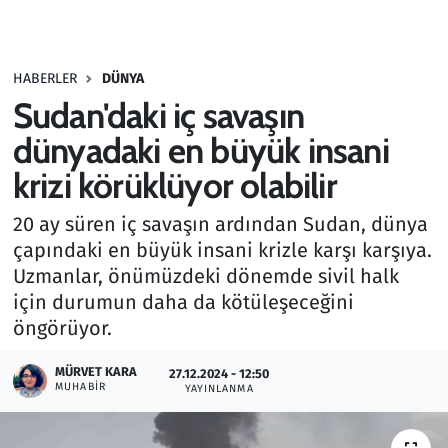
Gündem
HABERLER
DÜNYA
Haber
Sudan'daki iç savaşın
Kültür Sanat
dünyadaki en büyük insani
krizi körüklüyor olabilir
Kurumsal Haberler
20 ay süren iç savaşın ardından Sudan, dünya
Lezzet Durağı
çapındaki en büyük insani krizle karşı karşıya.
Uzmanlar, önümüzdeki dönemde sivil halk
Memur ve Kamu
için durumun daha da kötüleşeceğini
öngörüyor.
Otomobil
MÜRVET KARA
27.12.2024 - 12:50
MUHABIR
Oyun
YAYINLANMA
Ramazan