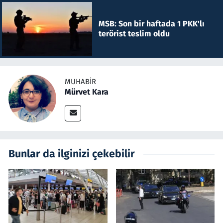
MSB: Son bir haftada 1 PKK'lı
terörist teslim oldu
MUHABIR
Mürvet Kara
Bunlar da ilginizi çekebilir