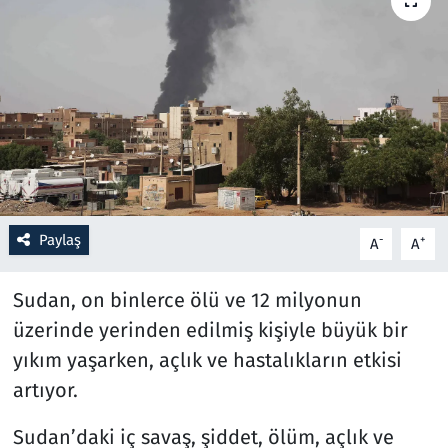
Resmi İlanlar
Rüya Tabirleri
Sağlık
Savunma Sanayi
Paylaş
-
+
A
A
Seçim 2023
Sudan, on binlerce ölü ve 12 milyonun
Spor
üzerinde yerinden edilmiş kişiyle büyük bir
Teknoloji ve Bilim
yıkım yaşarken, açlık ve hastalıkların etkisi
artıyor.
Televizyon
Sudan’daki iç savaş, şiddet, ölüm, açlık ve