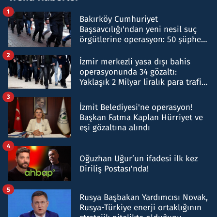
1
Bakırköy Cumhuriyet
Başsavcılığı'ndan yeni nesil suç
örgütlerine operasyon: 50 şüpheli
hakkında gözaltı kararı
2
İzmir merkezli yasa dışı bahis
operasyonunda 34 gözaltı:
Yaklaşık 2 Milyar liralık para trafiği
tespit edildi
3
İzmit Belediyesi'ne operasyon!
Başkan Fatma Kaplan Hürriyet ve
eşi gözaltına alındı
4
Oğuzhan Uğur’un ifadesi ilk kez
Diriliş Postası'nda!
5
Rusya Başbakan Yardımcısı Novak,
Rusya-Türkiye enerji ortaklığının