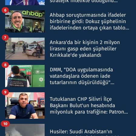
stratejik nitelikte olduğunu
belirtti
6
Ahbap soruşturmasında ifadeler
birbirine girdi: Dokuz şüphelinin
ifadelerinden ortaya çıkan tablo
şok etti
7
Ankara'da bir kişinin 2 milyon
lirasını gasp eden şüpheliler
Kırıkkale'de yakalandı
8
DMM, "DOA uygulamasında
vatandaşlara ödenen iade
tutarlarının düşürüldüğü"
iddiasını yalanladı
9
Tutuklanan CHP Silivri İlçe
Başkanı Bulut'un hesabında
milyonluk para trafiğine: Patron
talimat verdi, ben gönderdim
10
Husiler: Suudi Arabistan'ın