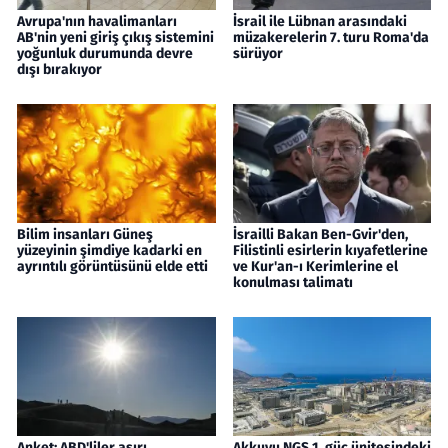
Avrupa'nın havalimanları
İsrail ile Lübnan arasındaki
AB'nin yeni giriş çıkış sistemini
müzakerelerin 7. turu Roma'da
yoğunluk durumunda devre
sürüyor
dışı bırakıyor
Bilim insanları Güneş
İsrailli Bakan Ben-Gvir'den,
yüzeyinin şimdiye kadarki en
Filistinli esirlerin kıyafetlerine
ayrıntılı görüntüsünü elde etti
ve Kur'an-ı Kerimlerine el
konulması talimatı
Anket: ABD'liler aşırı
Akkuyu NGS 1. güç ünitesindeki