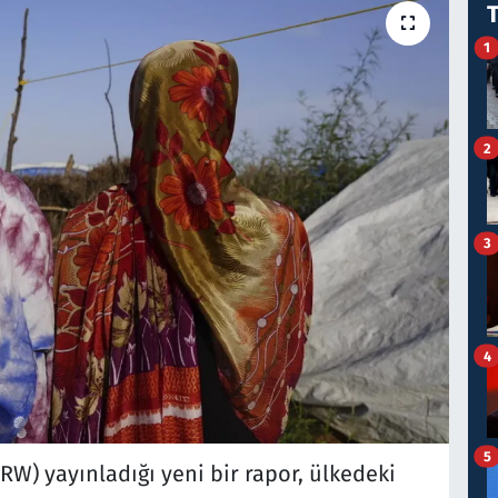
1
2
3
4
5
W) yayınladığı yeni bir rapor, ülkedeki