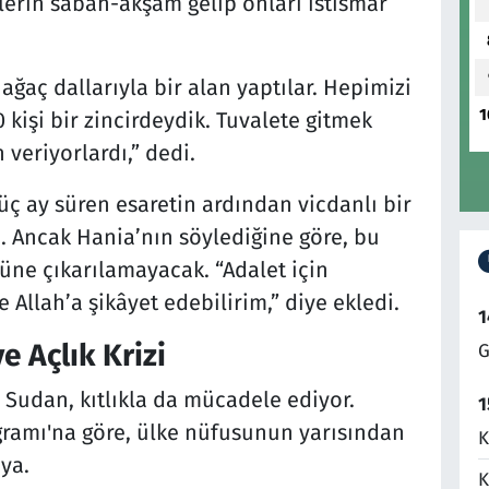
lerin sabah-akşam gelip onları istismar
 ağaç dallarıyla bir alan yaptılar. Hepimizi
1
0 kişi bir zincirdeydik. Tuvalete gitmek
 veriyorlardı,” dedi.
 üç ay süren esaretin ardından vicdanlı bir
ı. Ancak Hania’nın söylediğine göre, bu
nüne çıkarılamayacak. “Adalet için
 Allah’a şikâyet edebilirim,” diye ekledi.
1
e Açlık Krizi
G
a Sudan, kıtlıkla da mücadele ediyor.
1
gramı'na göre, ülke nüfusunun yarısından
K
ıya.
K