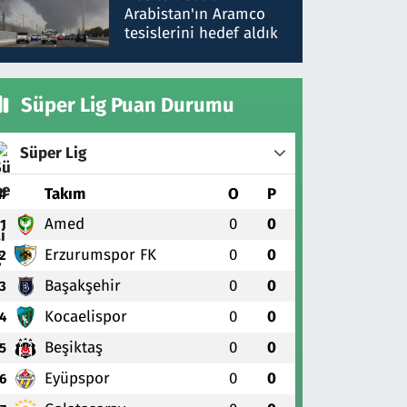
gönderdim
Arabistan'ın Aramco
tesislerini hedef aldık
Süper Lig Puan Durumu
Süper Lig
#
Takım
O
P
Amed
0
0
1
Erzurumspor FK
0
0
2
Başakşehir
0
0
3
Kocaelispor
0
0
4
Beşiktaş
0
0
5
Eyüpspor
0
0
6