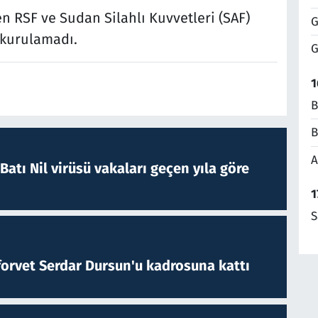
n RSF ve Sudan Silahlı Kuvvetleri (SAF)
G
 kurulamadı.
G
1
B
B
A
atı Nil virüsü vakaları geçen yıla göre
1
S
forvet Serdar Dursun'u kadrosuna kattı