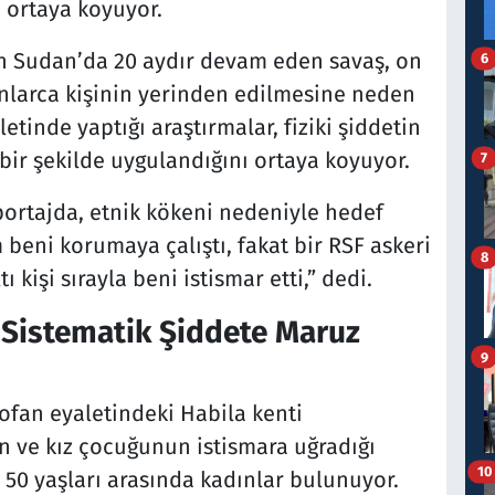
ı ortaya koyuyor.
an Sudan’da 20 aydır devam eden savaş, on
6
nlarca kişinin yerinden edilmesine neden
inde yaptığı araştırmalar, fiziki şiddetin
 bir şekilde uygulandığını ortaya koyuyor.
7
portajda, etnik kökeni nedeniyle hedef
 beni korumaya çalıştı, fakat bir RSF askeri
8
 kişi sırayla beni istismar etti,” dedi.
ı Sistematik Şiddete Maruz
9
ofan eyaletindeki Habila kenti
n ve kız çocuğunun istismara uğradığı
10
e 50 yaşları arasında kadınlar bulunuyor.