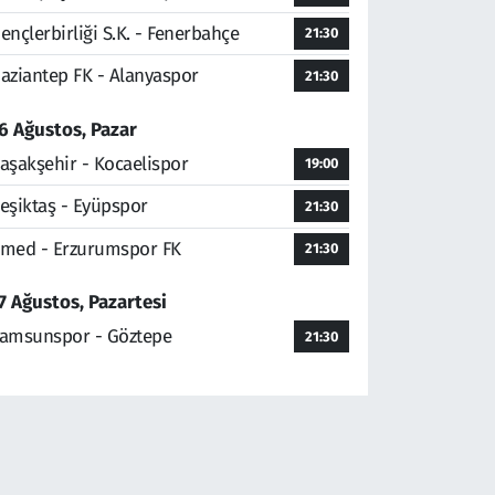
ençlerbirliği S.K. - Fenerbahçe
21:30
aziantep FK - Alanyaspor
21:30
6 Ağustos, Pazar
aşakşehir - Kocaelispor
19:00
eşiktaş - Eyüpspor
21:30
med - Erzurumspor FK
21:30
7 Ağustos, Pazartesi
amsunspor - Göztepe
21:30