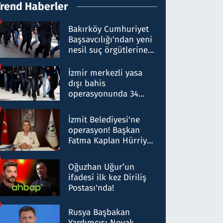
Trend Haberler
Bakırköy Cumhuriyet
Başsavcılığı'ndan yeni
nesil suç örgütlerine
operasyon: 50 şüpheli
hakkında gözaltı kararı
İzmir merkezli yasa
dışı bahis
operasyonunda 34
gözaltı: Yaklaşık 2
Milyar liralık para
İzmit Belediyesi'ne
trafiği tespit edildi
operasyon! Başkan
Fatma Kaplan Hürriyet
ve eşi gözaltına alındı
Oğuzhan Uğur’un
ifadesi ilk kez Diriliş
Postası'nda!
Rusya Başbakan
Yardımcısı Novak,