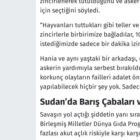
zincirlenerek tutulduğunu ve asker
için seçtiğini söyledi.
“Hayvanları tuttukları gibi teller ve
zincirlerle birbirimize bağladılar, 1
istediğimizde sadece bir dakika izin
Hania ve aynı yaştaki bir arkadaşı,
askerin yardımıyla serbest bırakıld
korkunç olayların failleri adalet ö
yapılabilecek hiçbir şey yok. Sadece
Sudan’da Barış Çabaları v
Savaşın yol açtığı şiddetin yanı sır
Birleşmiş Milletler Dünya Gıda Pro
fazlası akut açlık riskiyle karşı karş