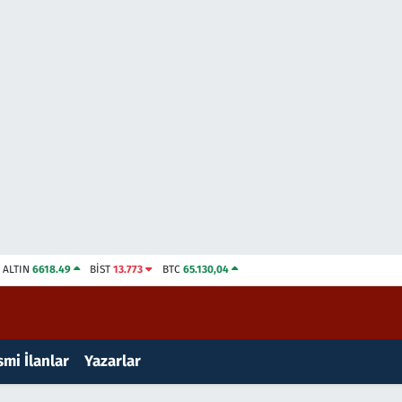
ALTIN
6618.49
BİST
13.773
BTC
65.130,04
mi İlanlar
Yazarlar