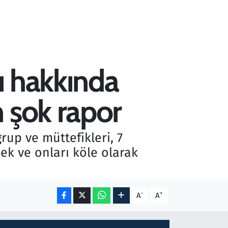
rı hakkında
 şok rapor
rup ve müttefikleri, 7
ek ve onları köle olarak
-
+
A
A