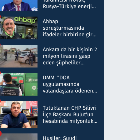
Rusya-Türkiye enerji
ortaklığının stratejik
nitelikte olduğunu
Ahbap
belirtti
soruşturmasında
ifadeler birbirine girdi:
Dokuz şüphelinin
ifadelerinden ortaya
Ankara'da bir kişinin 2
çıkan tablo şok etti
milyon lirasını gasp
eden şüpheliler
Kırıkkale'de yakalandı
DMM, "DOA
uygulamasında
vatandaşlara ödenen
iade tutarlarının
düşürüldüğü" iddiasını
Tutuklanan CHP Silivri
yalanladı
İlçe Başkanı Bulut'un
hesabında milyonluk
para trafiğine: Patron
talimat verdi, ben
Husiler: Suudi