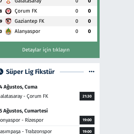
Galatasaray
0
0
7
Çorum FK
0
0
8
Gaziantep FK
0
0
9
Alanyaspor
0
0
0
Detaylar için tıklayın
Süper Lig Fikstür
4 Ağustos, Cuma
alatasaray - Çorum FK
21:30
5 Ağustos, Cumartesi
onyaspor - Rizespor
19:00
asımpaşa - Trabzonspor
19:00