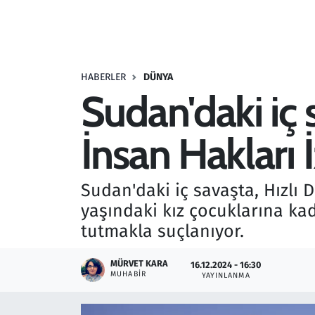
Resmi İlanlar
Rüya Tabirleri
HABERLER
DÜNYA
Sudan'daki iç 
Sağlık
İnsan Hakları
Savunma Sanayi
Seçim 2023
Sudan'daki iç savaşta, Hızlı D
yaşındaki kız çocuklarına kad
Spor
tutmakla suçlanıyor.
Teknoloji ve Bilim
MÜRVET KARA
16.12.2024 - 16:30
MUHABIR
YAYINLANMA
Televizyon