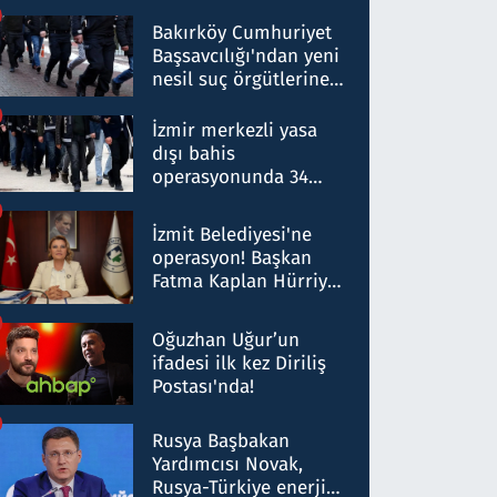
Bakırköy Cumhuriyet
Başsavcılığı'ndan yeni
nesil suç örgütlerine
operasyon: 50 şüpheli
hakkında gözaltı kararı
İzmir merkezli yasa
dışı bahis
operasyonunda 34
gözaltı: Yaklaşık 2
Milyar liralık para
İzmit Belediyesi'ne
trafiği tespit edildi
operasyon! Başkan
Fatma Kaplan Hürriyet
ve eşi gözaltına alındı
Oğuzhan Uğur’un
ifadesi ilk kez Diriliş
Postası'nda!
Rusya Başbakan
Yardımcısı Novak,
Rusya-Türkiye enerji