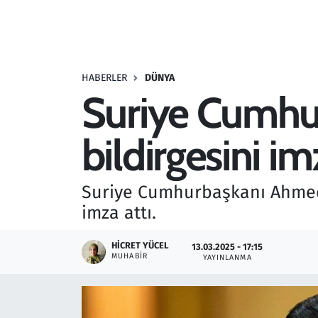
Resmi İlanlar
Rüya Tabirleri
HABERLER
DÜNYA
Suriye Cumhur
Sağlık
bildirgesini im
Savunma Sanayi
Seçim 2023
Suriye Cumhurbaşkanı Ahmed 
imza attı.
Spor
HICRET YÜCEL
13.03.2025 - 17:15
Teknoloji ve Bilim
MUHABIR
YAYINLANMA
Televizyon