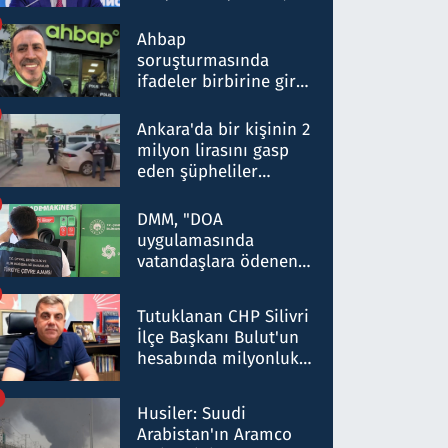
ortaklığının stratejik
nitelikte olduğunu
Ahbap
belirtti
soruşturmasında
ifadeler birbirine girdi:
Dokuz şüphelinin
ifadelerinden ortaya
Ankara'da bir kişinin 2
çıkan tablo şok etti
milyon lirasını gasp
eden şüpheliler
Kırıkkale'de yakalandı
DMM, "DOA
uygulamasında
vatandaşlara ödenen
iade tutarlarının
düşürüldüğü" iddiasını
Tutuklanan CHP Silivri
yalanladı
İlçe Başkanı Bulut'un
hesabında milyonluk
para trafiğine: Patron
talimat verdi, ben
Husiler: Suudi
gönderdim
Arabistan'ın Aramco