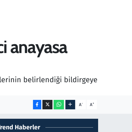
ci anayasa
inin belirlendiği bildirgeye
-
+
A
A
Trend Haberler