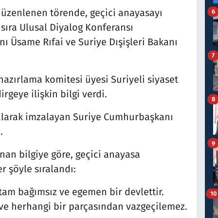
düzenlenen törende, geçici anayasayı
6
sıra Ulusal Diyalog Konferansı
anı Üsame Rıfai ve Suriye Dışişleri Bakanı
7
azırlama komitesi üyesi Suriyeli siyaset
rgeye ilişkin bilgi verdi.
8
 alarak imzalayan Suriye Cumhurbaşkanı
.
9
an bilgiye göre, geçici anayasa
 şöyle sıralandı:
tam bağımsız ve egemen bir devlettir.
10
 ve herhangi bir parçasından vazgeçilemez.