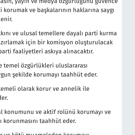
 basın, yayın ve medya özgürlüğünü güvence
ni korumak ve başkalarının haklarına saygı
enir.
kkını ve ulusal temellere dayalı parti kurma
azırlamak için bir komisyon oluşturulacak
rti faaliyetleri askıya alınacaktır.
e temel özgürlükleri uluslararası
ygun şekilde korumayı taahhüt eder.
emeli olarak korur ve annelik ile
er.
al konumunu ve aktif rolünü korumayı ve
rşı korunmasını taahhüt eder.