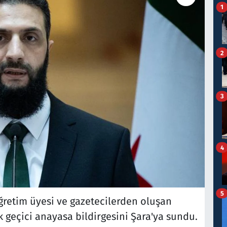
1
2
3
4
5
öğretim üyesi ve gazetecilerden oluşan
 geçici anayasa bildirgesini Şara'ya sundu.