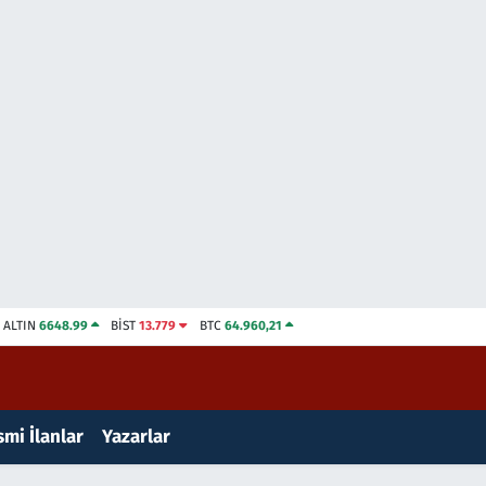
ALTIN
6648.99
BİST
13.779
BTC
64.960,21
mi İlanlar
Yazarlar