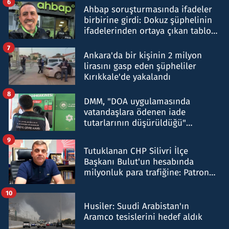
6
Ahbap soruşturmasında ifadeler
birbirine girdi: Dokuz şüphelinin
ifadelerinden ortaya çıkan tablo
şok etti
7
Ankara'da bir kişinin 2 milyon
lirasını gasp eden şüpheliler
Kırıkkale'de yakalandı
8
DMM, "DOA uygulamasında
vatandaşlara ödenen iade
tutarlarının düşürüldüğü"
iddiasını yalanladı
9
Tutuklanan CHP Silivri İlçe
Başkanı Bulut'un hesabında
milyonluk para trafiğine: Patron
talimat verdi, ben gönderdim
10
Husiler: Suudi Arabistan'ın
Aramco tesislerini hedef aldık