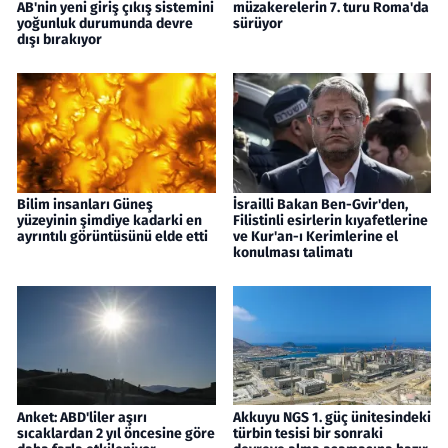
AB'nin yeni giriş çıkış sistemini
müzakerelerin 7. turu Roma'da
yoğunluk durumunda devre
sürüyor
dışı bırakıyor
Bilim insanları Güneş
İsrailli Bakan Ben-Gvir'den,
yüzeyinin şimdiye kadarki en
Filistinli esirlerin kıyafetlerine
ayrıntılı görüntüsünü elde etti
ve Kur'an-ı Kerimlerine el
konulması talimatı
Anket: ABD'liler aşırı
Akkuyu NGS 1. güç ünitesindeki
sıcaklardan 2 yıl öncesine göre
türbin tesisi bir sonraki