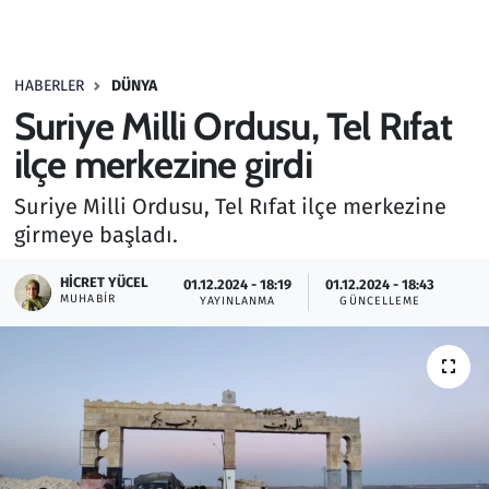
Gündem
HABERLER
DÜNYA
Haber
Suriye Milli Ordusu, Tel Rıfat
Kültür Sanat
ilçe merkezine girdi
Suriye Milli Ordusu, Tel Rıfat ilçe merkezine
Kurumsal Haberler
girmeye başladı.
Lezzet Durağı
HICRET YÜCEL
01.12.2024 - 18:19
01.12.2024 - 18:43
MUHABIR
YAYINLANMA
GÜNCELLEME
Memur ve Kamu
Otomobil
Oyun
Ramazan