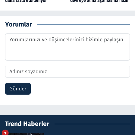
daha fazla etkileniyor
devreye alma aşamasına hazır
Yorumlar
Gönder
Trend Haberler
1