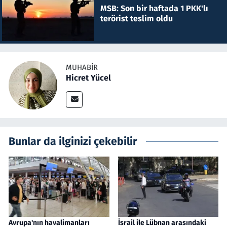
MSB: Son bir haftada 1 PKK'lı
terörist teslim oldu
MUHABIR
Hicret Yücel
Bunlar da ilginizi çekebilir
Avrupa'nın havalimanları
İsrail ile Lübnan arasındaki