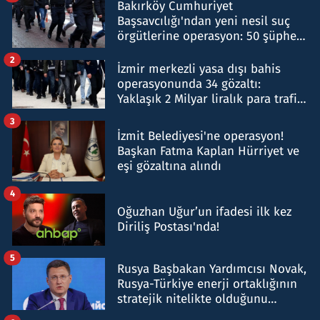
Bakırköy Cumhuriyet
Başsavcılığı'ndan yeni nesil suç
örgütlerine operasyon: 50 şüpheli
hakkında gözaltı kararı
2
İzmir merkezli yasa dışı bahis
operasyonunda 34 gözaltı:
Yaklaşık 2 Milyar liralık para trafiği
tespit edildi
3
İzmit Belediyesi'ne operasyon!
Başkan Fatma Kaplan Hürriyet ve
eşi gözaltına alındı
4
Oğuzhan Uğur’un ifadesi ilk kez
Diriliş Postası'nda!
5
Rusya Başbakan Yardımcısı Novak,
Rusya-Türkiye enerji ortaklığının
stratejik nitelikte olduğunu
belirtti