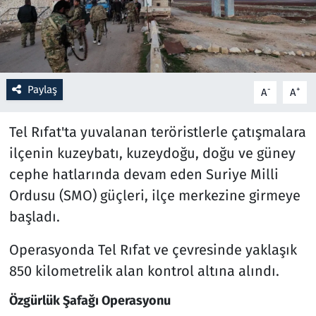
Resmi İlanlar
Rüya Tabirleri
Paylaş
-
+
A
A
Sağlık
Tel Rıfat'ta yuvalanan teröristlerle çatışmalara
Savunma Sanayi
ilçenin kuzeybatı, kuzeydoğu, doğu ve güney
cephe hatlarında devam eden Suriye Milli
Seçim 2023
Ordusu (SMO) güçleri, ilçe merkezine girmeye
Spor
başladı.
Operasyonda Tel Rıfat ve çevresinde yaklaşık
Teknoloji ve Bilim
850 kilometrelik alan kontrol altına alındı.
Televizyon
Özgürlük Şafağı Operasyonu