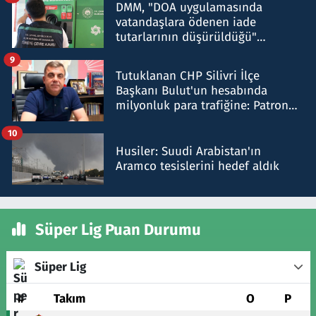
DMM, "DOA uygulamasında
vatandaşlara ödenen iade
tutarlarının düşürüldüğü"
iddiasını yalanladı
9
Tutuklanan CHP Silivri İlçe
Başkanı Bulut'un hesabında
milyonluk para trafiğine: Patron
talimat verdi, ben gönderdim
10
Husiler: Suudi Arabistan'ın
Aramco tesislerini hedef aldık
Süper Lig Puan Durumu
Süper Lig
#
Takım
O
P