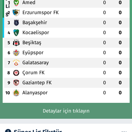
Amed
0
0
1
Erzurumspor FK
0
0
2
Başakşehir
0
0
3
Kocaelispor
0
0
4
Beşiktaş
0
0
5
Eyüpspor
0
0
6
Galatasaray
0
0
7
Çorum FK
0
0
8
Gaziantep FK
0
0
9
Alanyaspor
0
0
10
Detaylar için tıklayın