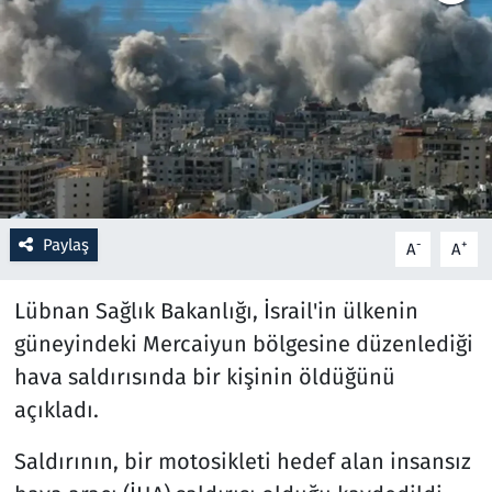
Resmi İlanlar
Rüya Tabirleri
Sağlık
Savunma Sanayi
Paylaş
-
+
A
A
Seçim 2023
Lübnan Sağlık Bakanlığı, İsrail'in ülkenin
Spor
güneyindeki Mercaiyun bölgesine düzenlediği
hava saldırısında bir kişinin öldüğünü
Teknoloji ve Bilim
açıkladı.
Televizyon
Saldırının, bir motosikleti hedef alan insansız