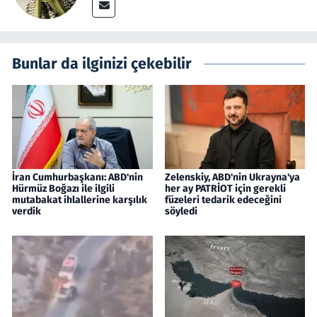
Bunlar da ilginizi çekebilir
İran Cumhurbaşkanı: ABD'nin
Zelenskiy, ABD'nin Ukrayna'ya
Hürmüz Boğazı ile ilgili
her ay PATRİOT için gerekli
mutabakat ihlallerine karşılık
füzeleri tedarik edeceğini
verdik
söyledi