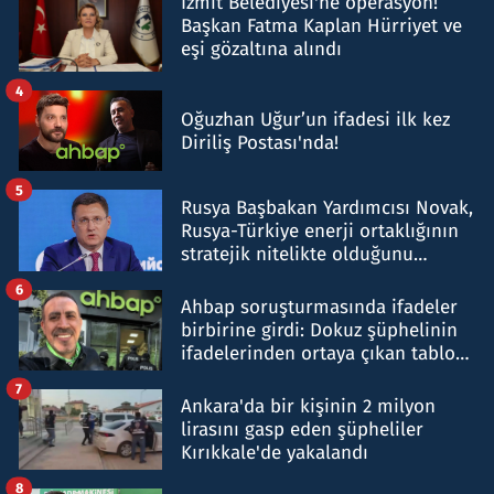
İzmit Belediyesi'ne operasyon!
Başkan Fatma Kaplan Hürriyet ve
eşi gözaltına alındı
4
Oğuzhan Uğur’un ifadesi ilk kez
Diriliş Postası'nda!
5
Rusya Başbakan Yardımcısı Novak,
Rusya-Türkiye enerji ortaklığının
stratejik nitelikte olduğunu
belirtti
6
Ahbap soruşturmasında ifadeler
birbirine girdi: Dokuz şüphelinin
ifadelerinden ortaya çıkan tablo
şok etti
7
Ankara'da bir kişinin 2 milyon
lirasını gasp eden şüpheliler
Kırıkkale'de yakalandı
8