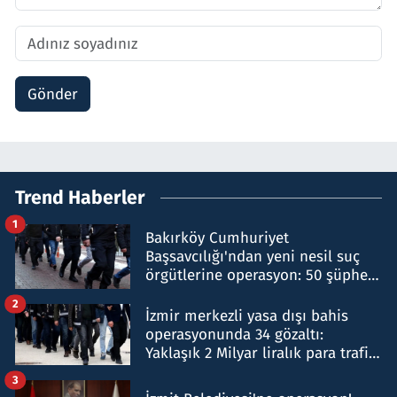
Gönder
Trend Haberler
1
Bakırköy Cumhuriyet
Başsavcılığı'ndan yeni nesil suç
örgütlerine operasyon: 50 şüpheli
hakkında gözaltı kararı
2
İzmir merkezli yasa dışı bahis
operasyonunda 34 gözaltı:
Yaklaşık 2 Milyar liralık para trafiği
tespit edildi
3