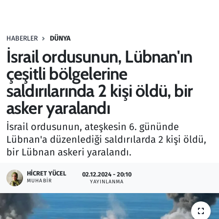
Gündem
HABERLER
DÜNYA
Haber
İsrail ordusunun, Lübnan'ın
Kültür Sanat
çeşitli bölgelerine
saldırılarında 2 kişi öldü, bir
Kurumsal Haberler
asker yaralandı
Lezzet Durağı
İsrail ordusunun, ateşkesin 6. gününde
Lübnan'a düzenlediği saldırılarda 2 kişi öldü,
Memur ve Kamu
bir Lübnan askeri yaralandı.
Otomobil
HICRET YÜCEL
02.12.2024 - 20:10
MUHABIR
YAYINLANMA
Oyun
Ramazan