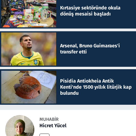
Kırtasiye sektöründe okula
dönüş mesaisi başladı
Arsenal, Bruno Guimaraes'i
transfer etti
Pisidia Antiokheia Antik
Kenti'nde 1500 yıllık litürjik kap
bulundu
MUHABIR
Hicret Yücel