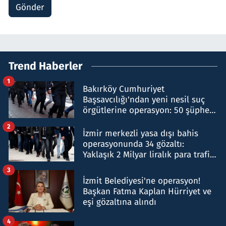
Gönder
Trend Haberler
1
Bakırköy Cumhuriyet
Başsavcılığı'ndan yeni nesil suç
örgütlerine operasyon: 50 şüpheli
hakkında gözaltı kararı
2
İzmir merkezli yasa dışı bahis
operasyonunda 34 gözaltı:
Yaklaşık 2 Milyar liralık para trafiği
tespit edildi
3
İzmit Belediyesi'ne operasyon!
Başkan Fatma Kaplan Hürriyet ve
eşi gözaltına alındı
4