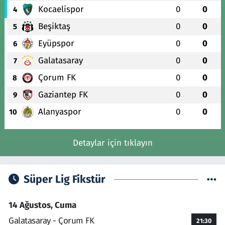
Kocaelispor
0
0
4
Beşiktaş
0
0
5
Eyüpspor
0
0
6
Galatasaray
0
0
7
Çorum FK
0
0
8
Gaziantep FK
0
0
9
Alanyaspor
0
0
10
Detaylar için tıklayın
Süper Lig Fikstür
14 Ağustos, Cuma
Galatasaray - Çorum FK
21:30