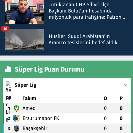
Tutuklanan CHP Silivri İlçe
Başkanı Bulut'un hesabında
milyonluk para trafiğine: Patron
talimat verdi, ben gönderdim
10
Husiler: Suudi Arabistan'ın
Aramco tesislerini hedef aldık
Süper Lig Puan Durumu
Süper Lig
#
Takım
O
P
Amed
0
0
1
Erzurumspor FK
0
0
2
Başakşehir
0
0
3