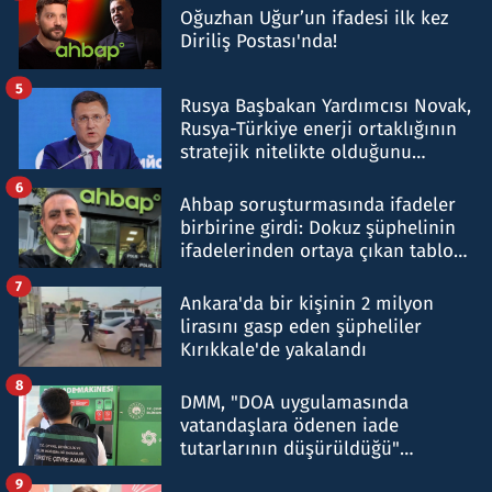
Oğuzhan Uğur’un ifadesi ilk kez
Diriliş Postası'nda!
5
Rusya Başbakan Yardımcısı Novak,
Rusya-Türkiye enerji ortaklığının
stratejik nitelikte olduğunu
belirtti
6
Ahbap soruşturmasında ifadeler
birbirine girdi: Dokuz şüphelinin
ifadelerinden ortaya çıkan tablo
şok etti
7
Ankara'da bir kişinin 2 milyon
lirasını gasp eden şüpheliler
Kırıkkale'de yakalandı
8
DMM, "DOA uygulamasında
vatandaşlara ödenen iade
tutarlarının düşürüldüğü"
iddiasını yalanladı
9