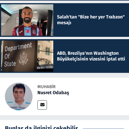
Salah'tan "Bize her yer Trabzon"
mesajı
ABD, Brezilya'nın Washington
Büyükelçisinin vizesini iptal etti
MUHABIR
Nusret Odabaş
Bunlar da ilginizi çekebilir