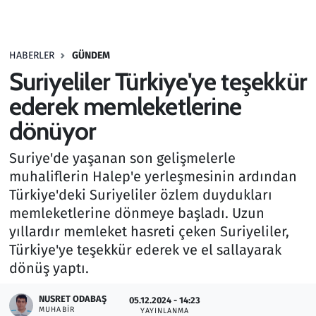
Gündem
HABERLER
GÜNDEM
Haber
Suriyeliler Türkiye'ye teşekkür
Kültür Sanat
ederek memleketlerine
dönüyor
Kurumsal Haberler
Suriye'de yaşanan son gelişmelerle
Lezzet Durağı
muhaliflerin Halep'e yerleşmesinin ardından
Türkiye'deki Suriyeliler özlem duydukları
Memur ve Kamu
memleketlerine dönmeye başladı. Uzun
yıllardır memleket hasreti çeken Suriyeliler,
Otomobil
Türkiye'ye teşekkür ederek ve el sallayarak
dönüş yaptı.
Oyun
NUSRET ODABAŞ
05.12.2024 - 14:23
MUHABIR
Ramazan
YAYINLANMA