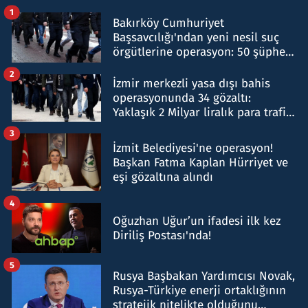
1
Bakırköy Cumhuriyet
Başsavcılığı'ndan yeni nesil suç
örgütlerine operasyon: 50 şüpheli
hakkında gözaltı kararı
2
İzmir merkezli yasa dışı bahis
operasyonunda 34 gözaltı:
Yaklaşık 2 Milyar liralık para trafiği
tespit edildi
3
İzmit Belediyesi'ne operasyon!
Başkan Fatma Kaplan Hürriyet ve
eşi gözaltına alındı
4
Oğuzhan Uğur’un ifadesi ilk kez
Diriliş Postası'nda!
5
Rusya Başbakan Yardımcısı Novak,
Rusya-Türkiye enerji ortaklığının
stratejik nitelikte olduğunu