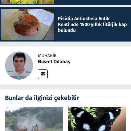
Pisidia Antiokheia Antik
Kenti'nde 1500 yıllık litürjik kap
bulundu
MUHABIR
Nusret Odabaş
Bunlar da ilginizi çekebilir