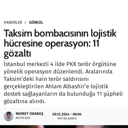
Gündem
HABERLER
GÜNCEL
Haber
Taksim bombacısının lojistik
Kültür Sanat
hücresine operasyon: 11
gözaltı
Kurumsal Haberler
İstanbul merkezli 4 ilde PKK terör örgütüne
Lezzet Durağı
yönelik operasyon düzenlendi. Aralarında
Taksim’deki hain terör saldırısını
Memur ve Kamu
gerçekleştirilen Ahlam Albashir’e lojistik
destek sağlayanların da bulunduğu 11 şüpheli
Otomobil
gözaltına alındı.
Oyun
NUSRET ODABAŞ
30.12.2024 - 09:04
MUHABIR
YAYINLANMA
Ramazan