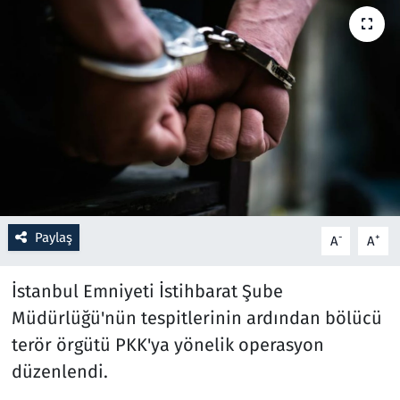
Resmi İlanlar
Rüya Tabirleri
Sağlık
Savunma Sanayi
Seçim 2023
Paylaş
-
+
A
A
Spor
İstanbul Emniyeti İstihbarat Şube
Teknoloji ve Bilim
Müdürlüğü'nün tespitlerinin ardından bölücü
terör örgütü PKK'ya yönelik operasyon
Televizyon
düzenlendi.