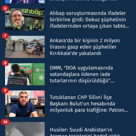
belirtti
6
Ahbap soruşturmasında ifadeler
birbirine girdi: Dokuz şüphelinin
ifadelerinden ortaya çıkan tablo
şok etti
7
Ankara'da bir kişinin 2 milyon
lirasını gasp eden şüpheliler
Kırıkkale'de yakalandı
8
DMM, "DOA uygulamasında
vatandaşlara ödenen iade
tutarlarının düşürüldüğü"
iddiasını yalanladı
9
Tutuklanan CHP Silivri İlçe
Başkanı Bulut'un hesabında
milyonluk para trafiğine: Patron
talimat verdi, ben gönderdim
10
Husiler: Suudi Arabistan'ın