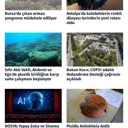
Bursa'da çıkan orman
Antalya'da kelebeklerin renkli
yangınına müdahale ediliyor
dünyası turistlerin yeni rotası
oldu
Sıfır Atık Vakfı, Akdeniz ve
Bakan Kacır, COP31 odaklı
Ege'de plastik kirliliğine karşı
Hızlandırma Desteği çağrısını
saha çalışması başlatıyor
açıkladı
DOSYA: Yapay Zeka ve Sinema
Pisidia Antiokheia Antik