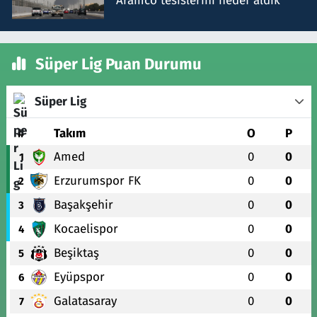
Aramco tesislerini hedef aldık
Süper Lig Puan Durumu
Süper Lig
#
Takım
O
P
Amed
0
0
1
Erzurumspor FK
0
0
2
Başakşehir
0
0
3
Kocaelispor
0
0
4
Beşiktaş
0
0
5
Eyüpspor
0
0
6
Galatasaray
0
0
7