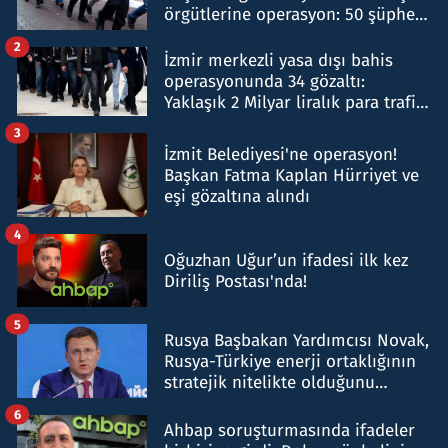
örgütlerine operasyon: 50 şüpheli
hakkında gözaltı kararı
2
İzmir merkezli yasa dışı bahis
operasyonunda 34 gözaltı:
Yaklaşık 2 Milyar liralık para trafiği
tespit edildi
3
İzmit Belediyesi'ne operasyon!
Başkan Fatma Kaplan Hürriyet ve
eşi gözaltına alındı
4
Oğuzhan Uğur’un ifadesi ilk kez
Diriliş Postası'nda!
5
Rusya Başbakan Yardımcısı Novak,
Rusya-Türkiye enerji ortaklığının
stratejik nitelikte olduğunu
belirtti
6
Ahbap soruşturmasında ifadeler