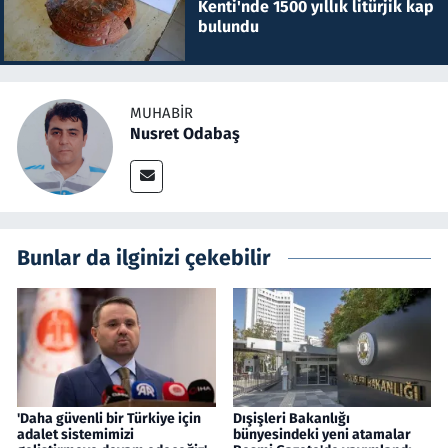
Kenti'nde 1500 yıllık litürjik kap
bulundu
MUHABIR
Nusret Odabaş
Bunlar da ilginizi çekebilir
'Daha güvenli bir Türkiye için
Dışişleri Bakanlığı
adalet sistemimizi
bünyesindeki yeni atamalar