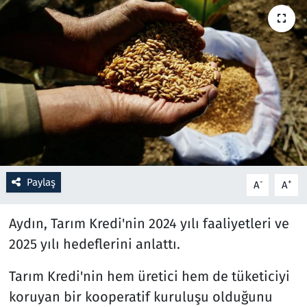
Resmi İlanlar
Rüya Tabirleri
Sağlık
Savunma Sanayi
Seçim 2023
Paylaş
-
+
A
A
Spor
Aydın, Tarım Kredi'nin 2024 yılı faaliyetleri ve
Teknoloji ve Bilim
2025 yılı hedeflerini anlattı.
Tarım Kredi'nin hem üretici hem de tüketiciyi
Televizyon
koruyan bir kooperatif kuruluşu olduğunu