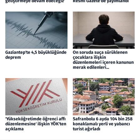
geliştirmeye devam edeceğiz'
Resmi Gazete'de yayımlandı
Gaziantep'te 4,5 büyüklüğünde
On soruda suça sürüklenen
deprem
çocuklara ilişkin
düzenlemeleri içeren kanunun
merak edilenleri...
'Yükseköğretimde öğrenci affı
Safranbolu 6 ayda 104 bin 258
düzenlemesine' ilişkin YÖK'ten
konaklamalı yerli ve yabancı
açıklama
turist ağırladı