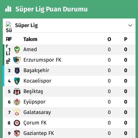
Süper Lig Puan Durumu
Süper Lig
#
Takım
O
P
Amed
0
0
1
Erzurumspor FK
0
0
2
Başakşehir
0
0
3
Kocaelispor
0
0
4
Beşiktaş
0
0
5
Eyüpspor
0
0
6
Galatasaray
0
0
7
Çorum FK
0
0
8
Gaziantep FK
0
0
9