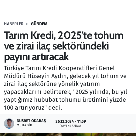
Gündem
HABERLER
GÜNDEM
Haber
Tarım Kredi, 2025'te tohum
Kültür Sanat
ve zirai ilaç sektöründeki
payını artıracak
Kurumsal Haberler
Türkiye Tarım Kredi Kooperatifleri Genel
Lezzet Durağı
Müdürü Hüseyin Aydın, gelecek yıl tohum ve
zirai ilaç sektörüne yönelik yatırım
Memur ve Kamu
yapacaklarını belirterek, "2025 yılında, bu yıl
yaptığımız hububat tohumu üretimini yüzde
Otomobil
100 artırıyoruz" dedi.
Oyun
NUSRET ODABAŞ
26.12.2024 - 11:59
MUHABIR
YAYINLANMA
Ramazan