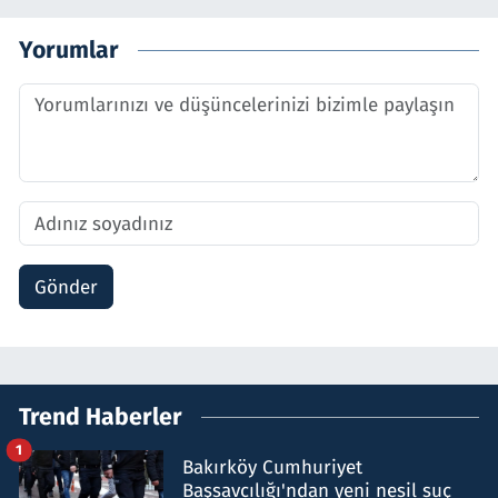
Yorumlar
Gönder
Trend Haberler
1
Bakırköy Cumhuriyet
Başsavcılığı'ndan yeni nesil suç