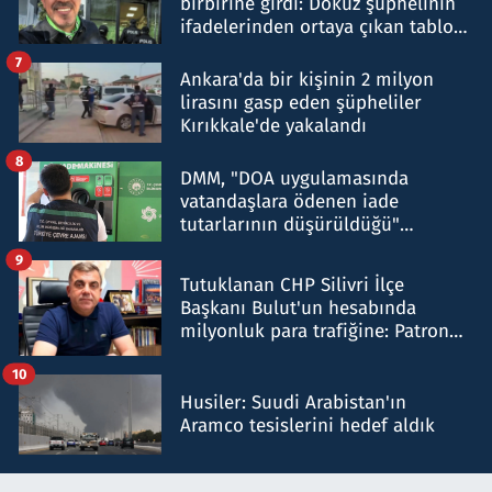
birbirine girdi: Dokuz şüphelinin
ifadelerinden ortaya çıkan tablo
şok etti
7
Ankara'da bir kişinin 2 milyon
lirasını gasp eden şüpheliler
Kırıkkale'de yakalandı
8
DMM, "DOA uygulamasında
vatandaşlara ödenen iade
tutarlarının düşürüldüğü"
iddiasını yalanladı
9
Tutuklanan CHP Silivri İlçe
Başkanı Bulut'un hesabında
milyonluk para trafiğine: Patron
talimat verdi, ben gönderdim
10
Husiler: Suudi Arabistan'ın
Aramco tesislerini hedef aldık