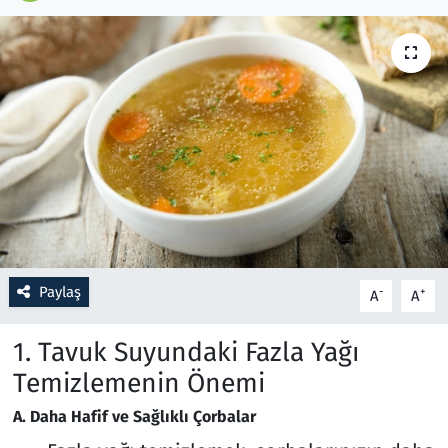
Resmi İlanlar
Rüya Tabirleri
Sağlık
Savunma Sanayi
Seçim 2023
Paylaş
-
+
A
A
Spor
1. Tavuk Suyundaki Fazla Yağı
Teknoloji ve Bilim
Temizlemenin Önemi
Televizyon
A. Daha Hafif ve Sağlıklı Çorbalar