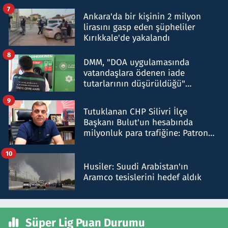
şok etti
7
Ankara'da bir kişinin 2 milyon
lirasını gasp eden şüpheliler
Kırıkkale'de yakalandı
8
DMM, "DOA uygulamasında
vatandaşlara ödenen iade
tutarlarının düşürüldüğü"
iddiasını yalanladı
9
Tutuklanan CHP Silivri İlçe
Başkanı Bulut'un hesabında
milyonluk para trafiğine: Patron
talimat verdi, ben gönderdim
10
Husiler: Suudi Arabistan'ın
Aramco tesislerini hedef aldık
Süper Lig Puan Durumu