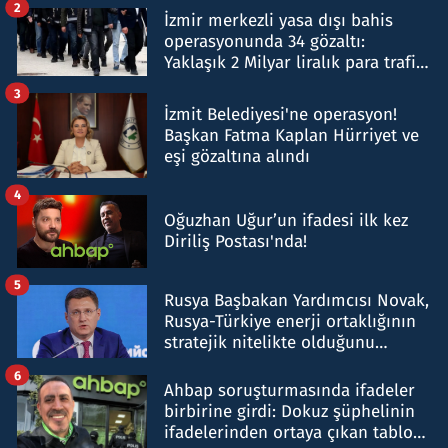
2
İzmir merkezli yasa dışı bahis
operasyonunda 34 gözaltı:
Yaklaşık 2 Milyar liralık para trafiği
tespit edildi
3
İzmit Belediyesi'ne operasyon!
Başkan Fatma Kaplan Hürriyet ve
eşi gözaltına alındı
4
Oğuzhan Uğur’un ifadesi ilk kez
Diriliş Postası'nda!
5
Rusya Başbakan Yardımcısı Novak,
Rusya-Türkiye enerji ortaklığının
stratejik nitelikte olduğunu
belirtti
6
Ahbap soruşturmasında ifadeler
birbirine girdi: Dokuz şüphelinin
ifadelerinden ortaya çıkan tablo