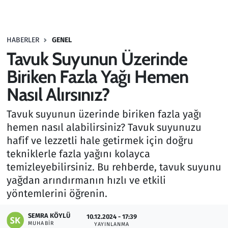
Gündem
HABERLER
GENEL
Haber
Tavuk Suyunun Üzerinde
Kültür Sanat
Biriken Fazla Yağı Hemen
Nasıl Alırsınız?
Kurumsal Haberler
Tavuk suyunun üzerinde biriken fazla yağı
Lezzet Durağı
hemen nasıl alabilirsiniz? Tavuk suyunuzu
hafif ve lezzetli hale getirmek için doğru
Memur ve Kamu
tekniklerle fazla yağını kolayca
temizleyebilirsiniz. Bu rehberde, tavuk suyunu
Otomobil
yağdan arındırmanın hızlı ve etkili
yöntemlerini öğrenin.
Oyun
SEMRA KÖYLÜ
10.12.2024 - 17:39
MUHABIR
Ramazan
YAYINLANMA