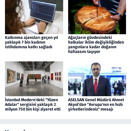
Kalkınma ajansları geçen yıl
Ağaçların gövdesindeki
yaklaşık 7 bin kadının
halkalar iklim değişikliğinden
istihdamına katkı sağladı
yangınlara kadar doğanın
hafızasını taşıyor
İstanbul Modern'deki "Yüzen
ASELSAN Genel Müdürü Ahmet
Adalar" sergisini yaklaşık 2
Akyol'dan "Avrupa'nın en hızlı
milyon 750 bin kişi ziyaret etti
şirketlerindeniz" mesajı