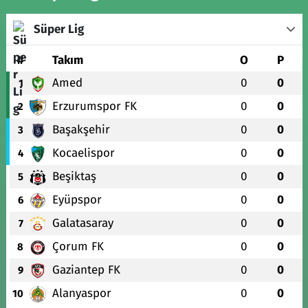
Süper Lig
#
Takım
O
P
Amed
0
0
1
Erzurumspor FK
0
0
2
Başakşehir
0
0
3
Kocaelispor
0
0
4
Beşiktaş
0
0
5
Eyüpspor
0
0
6
Galatasaray
0
0
7
Çorum FK
0
0
8
Gaziantep FK
0
0
9
Alanyaspor
0
0
10