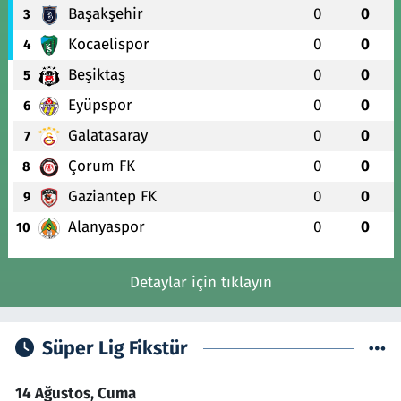
Başakşehir
0
0
3
Kocaelispor
0
0
4
Beşiktaş
0
0
5
Eyüpspor
0
0
6
Galatasaray
0
0
7
Çorum FK
0
0
8
Gaziantep FK
0
0
9
Alanyaspor
0
0
10
Detaylar için tıklayın
Süper Lig Fikstür
14 Ağustos, Cuma