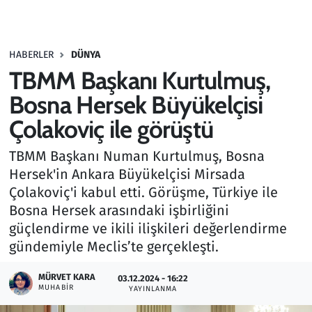
Gündem
HABERLER
DÜNYA
Haber
TBMM Başkanı Kurtulmuş,
Kültür Sanat
Bosna Hersek Büyükelçisi
Çolakoviç ile görüştü
Kurumsal Haberler
TBMM Başkanı Numan Kurtulmuş, Bosna
Lezzet Durağı
Hersek'in Ankara Büyükelçisi Mirsada
Çolakoviç'i kabul etti. Görüşme, Türkiye ile
Memur ve Kamu
Bosna Hersek arasındaki işbirliğini
güçlendirme ve ikili ilişkileri değerlendirme
Otomobil
gündemiyle Meclis’te gerçekleşti.
Oyun
MÜRVET KARA
03.12.2024 - 16:22
MUHABIR
YAYINLANMA
Ramazan