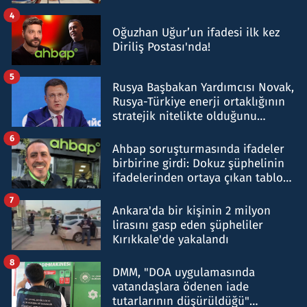
4
Oğuzhan Uğur’un ifadesi ilk kez
Diriliş Postası'nda!
5
Rusya Başbakan Yardımcısı Novak,
Rusya-Türkiye enerji ortaklığının
stratejik nitelikte olduğunu
belirtti
6
Ahbap soruşturmasında ifadeler
birbirine girdi: Dokuz şüphelinin
ifadelerinden ortaya çıkan tablo
şok etti
7
Ankara'da bir kişinin 2 milyon
lirasını gasp eden şüpheliler
Kırıkkale'de yakalandı
8
DMM, "DOA uygulamasında
vatandaşlara ödenen iade
tutarlarının düşürüldüğü"