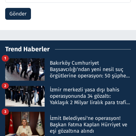
Gönder
Trend Haberler
1
Bakırköy Cumhuriyet
Başsavcılığı'ndan yeni nesil suç
örgütlerine operasyon: 50 şüpheli
hakkında gözaltı kararı
2
İzmir merkezli yasa dışı bahis
operasyonunda 34 gözaltı:
Yaklaşık 2 Milyar liralık para trafiği
tespit edildi
3
İzmit Belediyesi'ne operasyon!
Başkan Fatma Kaplan Hürriyet ve
eşi gözaltına alındı