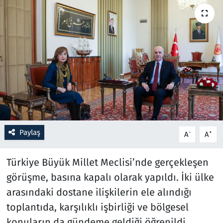
Resmi İlanlar
Rüya Tabirleri
Sağlık
Savunma Sanayi
Seçim 2023
Paylaş
-
+
A
A
Spor
Türkiye Büyük Millet Meclisi’nde gerçekleşen
Teknoloji ve Bilim
görüşme, basına kapalı olarak yapıldı. İki ülke
arasındaki dostane ilişkilerin ele alındığı
Televizyon
toplantıda, karşılıklı işbirliği ve bölgesel
konuların da gündeme geldiği öğrenildi.