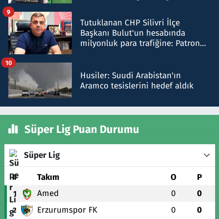
iddiasını yalanladı
9
Tutuklanan CHP Silivri İlçe
Başkanı Bulut'un hesabında
milyonluk para trafiğine: Patron
talimat verdi, ben gönderdim
10
Husiler: Suudi Arabistan'ın
Aramco tesislerini hedef aldık
Süper Lig Puan Durumu
Süper Lig
#
Takım
O
P
Amed
0
0
1
Erzurumspor FK
0
0
2