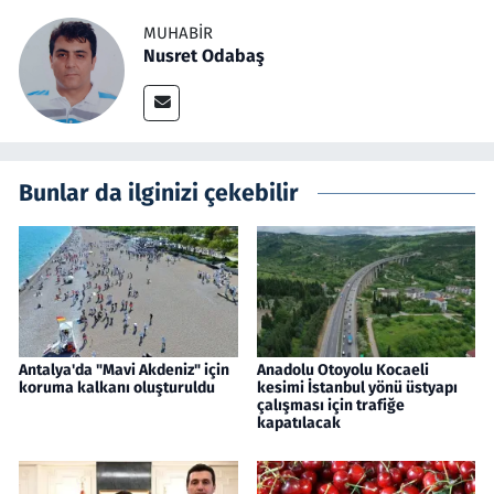
MUHABIR
Nusret Odabaş
Bunlar da ilginizi çekebilir
Antalya'da "Mavi Akdeniz" için
Anadolu Otoyolu Kocaeli
koruma kalkanı oluşturuldu
kesimi İstanbul yönü üstyapı
çalışması için trafiğe
kapatılacak