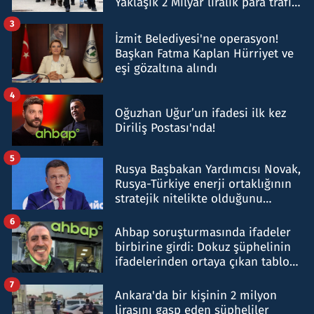
Yaklaşık 2 Milyar liralık para trafiği
tespit edildi
3
İzmit Belediyesi'ne operasyon!
Başkan Fatma Kaplan Hürriyet ve
eşi gözaltına alındı
4
Oğuzhan Uğur’un ifadesi ilk kez
Diriliş Postası'nda!
5
Rusya Başbakan Yardımcısı Novak,
Rusya-Türkiye enerji ortaklığının
stratejik nitelikte olduğunu
belirtti
6
Ahbap soruşturmasında ifadeler
birbirine girdi: Dokuz şüphelinin
ifadelerinden ortaya çıkan tablo
şok etti
7
Ankara'da bir kişinin 2 milyon
lirasını gasp eden şüpheliler