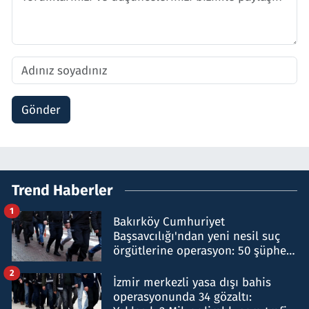
Gönder
Trend Haberler
1
Bakırköy Cumhuriyet
Başsavcılığı'ndan yeni nesil suç
örgütlerine operasyon: 50 şüpheli
hakkında gözaltı kararı
2
İzmir merkezli yasa dışı bahis
operasyonunda 34 gözaltı: