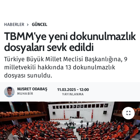
Gündem
HABERLER
GÜNCEL
Haber
TBMM'ye yeni dokunulmazlık
Kültür Sanat
dosyaları sevk edildi
Türkiye Büyük Millet Meclisi Başkanlığına, 9
Kurumsal Haberler
milletvekili hakkında 13 dokunulmazlık
dosyası sunuldu.
Lezzet Durağı
NUSRET ODABAŞ
11.03.2025 - 12:00
Memur ve Kamu
MUHABIR
YAYINLANMA
Otomobil
Oyun
Ramazan