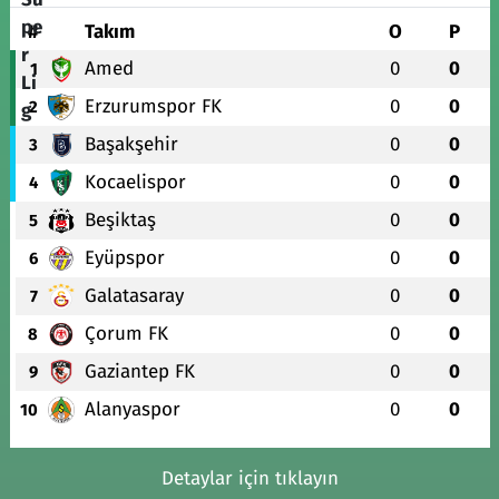
#
Takım
O
P
Amed
0
0
1
Erzurumspor FK
0
0
2
Başakşehir
0
0
3
Kocaelispor
0
0
4
Beşiktaş
0
0
5
Eyüpspor
0
0
6
Galatasaray
0
0
7
Çorum FK
0
0
8
Gaziantep FK
0
0
9
Alanyaspor
0
0
10
Detaylar için tıklayın