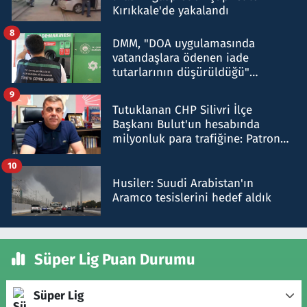
Kırıkkale'de yakalandı
8
DMM, "DOA uygulamasında
vatandaşlara ödenen iade
tutarlarının düşürüldüğü"
iddiasını yalanladı
9
Tutuklanan CHP Silivri İlçe
Başkanı Bulut'un hesabında
milyonluk para trafiğine: Patron
talimat verdi, ben gönderdim
10
Husiler: Suudi Arabistan'ın
Aramco tesislerini hedef aldık
Süper Lig Puan Durumu
Süper Lig