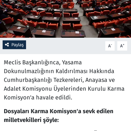
Resmi İlanlar
Rüya Tabirleri
Sağlık
Paylaş
-
+
A
A
Savunma Sanayi
Meclis Başkanlığınca, Yasama
Dokunulmazlığının Kaldırılması Hakkında
Seçim 2023
Cumhurbaşkanlığı Tezkereleri, Anayasa ve
Adalet Komisyonu Üyelerinden Kurulu Karma
Spor
Komisyon'a havale edildi.
Teknoloji ve Bilim
Dosyaları Karma Komisyon'a sevk edilen
Televizyon
milletvekilleri şöyle: