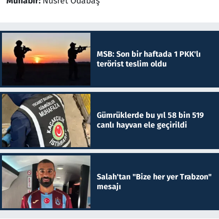
Muhabir:
Nusret Odabaş
MSB: Son bir haftada 1 PKK'lı
terörist teslim oldu
Gümrüklerde bu yıl 58 bin 519
canlı hayvan ele geçirildi
Salah'tan "Bize her yer Trabzon"
mesajı