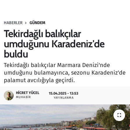
Gündem
HABERLER
GÜNDEM
Haber
Tekirdağlı balıkçılar
Kültür Sanat
umduğunu Karadeniz'de
buldu
Kurumsal Haberler
Tekirdağlı balıkçılar Marmara Denizi'nde
Lezzet Durağı
umduğunu bulamayınca, sezonu Karadeniz'de
palamut avcılığıyla geçirdi.
Memur ve Kamu
HICRET YÜCEL
15.04.2025 - 13:53
MUHABIR
YAYINLANMA
Otomobil
Oyun
Ramazan