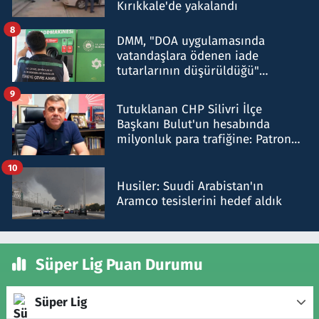
Kırıkkale'de yakalandı
8
DMM, "DOA uygulamasında
vatandaşlara ödenen iade
tutarlarının düşürüldüğü"
iddiasını yalanladı
9
Tutuklanan CHP Silivri İlçe
Başkanı Bulut'un hesabında
milyonluk para trafiğine: Patron
talimat verdi, ben gönderdim
10
Husiler: Suudi Arabistan'ın
Aramco tesislerini hedef aldık
Süper Lig Puan Durumu
Süper Lig