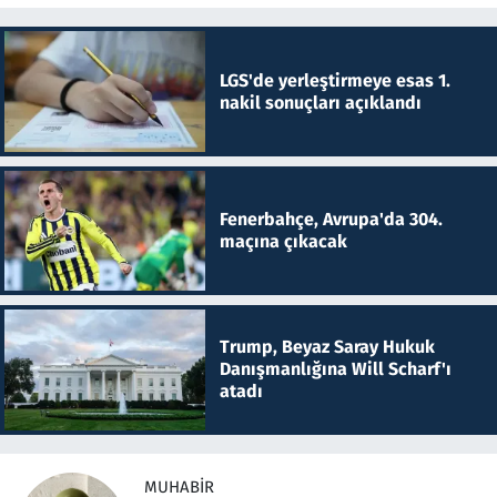
LGS'de yerleştirmeye esas 1.
nakil sonuçları açıklandı
Fenerbahçe, Avrupa'da 304.
maçına çıkacak
Trump, Beyaz Saray Hukuk
Danışmanlığına Will Scharf'ı
atadı
MUHABIR