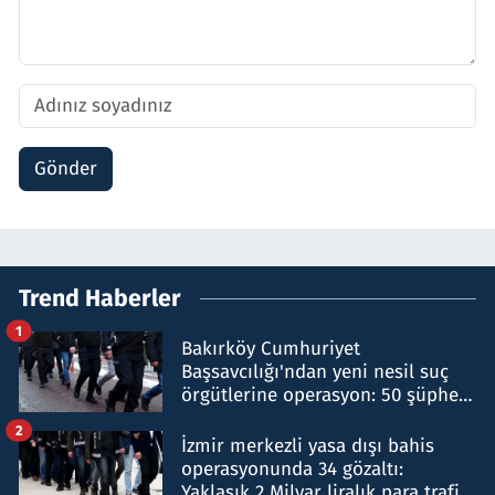
Gönder
Trend Haberler
1
Bakırköy Cumhuriyet
Başsavcılığı'ndan yeni nesil suç
örgütlerine operasyon: 50 şüpheli
hakkında gözaltı kararı
2
İzmir merkezli yasa dışı bahis
operasyonunda 34 gözaltı:
Yaklaşık 2 Milyar liralık para trafiği