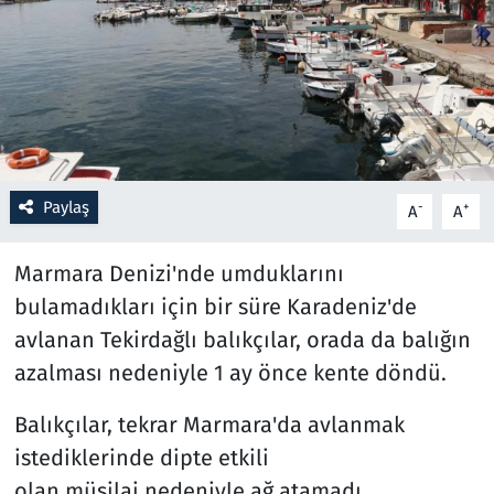
Resmi İlanlar
Rüya Tabirleri
Sağlık
Paylaş
-
+
A
A
Savunma Sanayi
Marmara Denizi'nde umduklarını
Seçim 2023
bulamadıkları için bir süre Karadeniz'de
Spor
avlanan Tekirdağlı balıkçılar, orada da balığın
azalması nedeniyle 1 ay önce kente döndü.
Teknoloji ve Bilim
Balıkçılar, tekrar Marmara'da avlanmak
Televizyon
istediklerinde dipte etkili
olan müsilaj nedeniyle ağ atamadı.