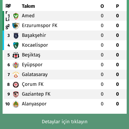
#
Takım
O
P
Amed
0
0
1
Erzurumspor FK
0
0
2
Başakşehir
0
0
3
Kocaelispor
0
0
4
Beşiktaş
0
0
5
Eyüpspor
0
0
6
Galatasaray
0
0
7
Çorum FK
0
0
8
Gaziantep FK
0
0
9
Alanyaspor
0
0
10
Detaylar için tıklayın